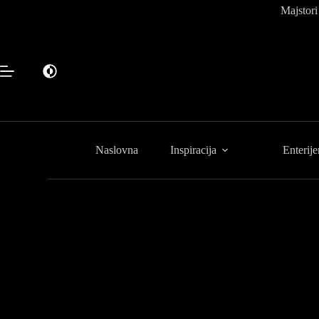
Preskoči
Majstori
na
sadržaj
Naslovna
Inspiracija
Enterije