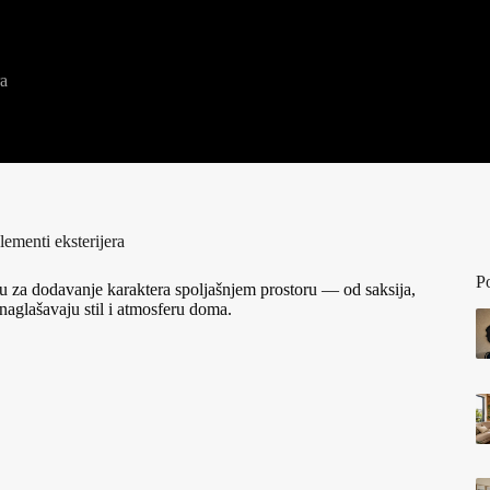
ra
ementi eksterijera
P
iju za dodavanje karaktera spoljašnjem prostoru — od saksija,
 naglašavaju stil i atmosferu doma.