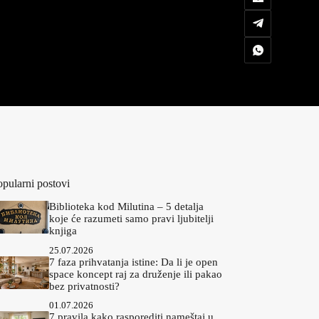
opularni postovi
Biblioteka kod Milutina – 5 detalja
koje će razumeti samo pravi ljubitelji
knjiga
25.07.2026
7 faza prihvatanja istine: Da li je open
space koncept raj za druženje ili pakao
bez privatnosti?
01.07.2026
7 pravila kako rasporediti nameštaj u