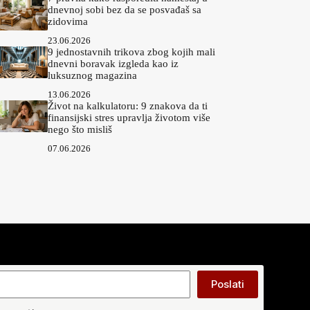
dnevnoj sobi bez da se posvađaš sa
zidovima
23.06.2026
9 jednostavnih trikova zbog kojih mali
dnevni boravak izgleda kao iz
luksuznog magazina
13.06.2026
Život na kalkulatoru: 9 znakova da ti
finansijski stres upravlja životom više
nego što misliš
07.06.2026
Poslati