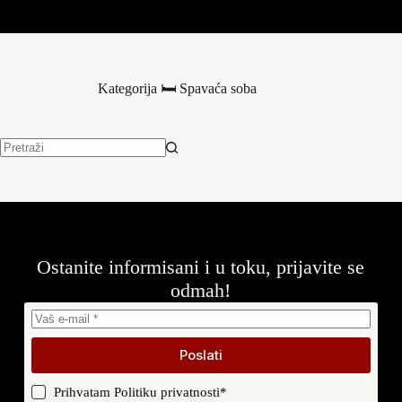
Kategorija
🛏️ Spavaća soba
Nema
rezultata.
Ostanite informisani i u toku, prijavite se
odmah!
Poslati
Prihvatam
Politiku privatnosti
*