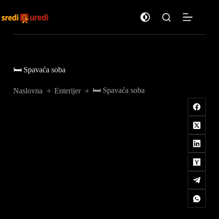
Preskoči
na
sadržaj
🛏️ Spavaća soba
🛏️ Spavaća soba
Naslovna
Enterijer