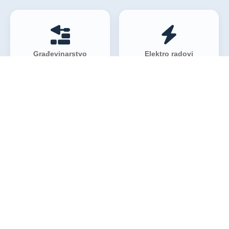
Građevinarstvo
Elektro radovi
Vodoinstalaterski radovi
Nameštaj
Molerski radovi
Bezbednosni elementi