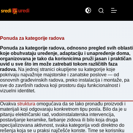
Preskoči
na
sadržaj
Ponuda za kategorije radova
Ponuda za kategorije radova, odnosno pregled svih oblasti
koje obuhvataju uređenje, adaptaciju i unapređenje doma,
organizovana je tako da korisnicima pruži jasan i praktičan
uvid u sve što im može zatrebati tokom različitih faza
radova.
Na jednoj stranici okupljene su kategorije koje
pokrivaju najvažnije majstorske i zanatske poslove — od
osnovnih građevinskih radova, preko instalacija i montaže, pa
sve do završnih radova koji prostoru daju funkcionalnost i
vizuelni identitet.
Ovakva
struktura
omogućava da se lako pronađu proizvodi i
materijali koji odgovaraju konkretnom tipu posla. Bilo da je u
pitanju električarski rad, vodoinstalaterska intervencija,
postavljanje keramike, farbanje zidova ili bilo koja druga
specijalizovana aktivnost, svaka kategorija vodi direktno do
rešenja koja se u praksi najčešće koriste. Time se korisniku