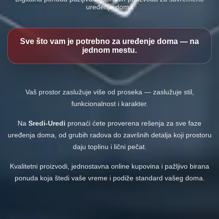
uređenje doma
Sve što vam je potrebno za uređenje doma — na
jednom mestu.
Vaš prostor zaslužuje više od proseka — zaslužuje stil,
funkcionalnost i karakter.
Na
Sredi-Uredi
pronaći ćete proverena rešenja za sve faze
uređenja doma, od grubih radova do završnih detalja koji prostoru
daju toplinu i lični pečat.
Kvalitetni proizvodi, jednostavna online kupovina i pažljivo birana
ponuda koja štedi vaše vreme i podiže standard vašeg doma.