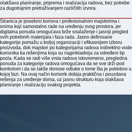
olakšava planiranje, priprema i realizacija radova, bez potrebe
za dugotrajnim pretraživanjem različitih izvora.
Stranica je posebno korisna i profesionalnim majstorima i
onima koji samostalno rade na uređenju svog prostora, jer
digitalna ponuda omogućava brže snalaženje i jasniji pregled
svih potrebnih materijala i faza rada. Jasno definisane
kategorije pomažu u boljoj organizaciji i efikasnijem izboru
proizvoda, dok majstori po kategorijama radova indirektno vode
korisnika ka rešenjima koja su najprikladnija za određeni tip
posla. Kada se radi više vrsta radova istovremeno, pregledna
ponuda za kategorije radova omogućava da se sve drži pod
kontrolom i da se lakše donose odluke o tome šta je potrebno u
kojoj fazi. Na ovaj način korisnik dobija praktična i pouzdana
rešenja za uređenje doma, uz jasnu strukturu koja olakšava
planiranje i realizaciju svakog projekta.