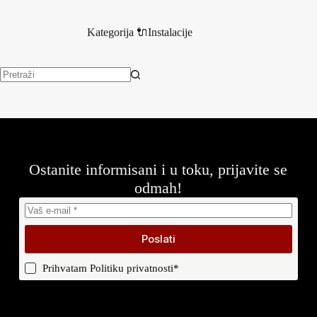
Kategorija
🔌Instalacije
Nema
rezultata.
Ostanite informisani i u toku, prijavite se
odmah!
Poslati
Prihvatam
Politiku privatnosti
*