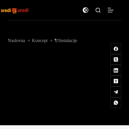
Preskoči
na
sadržaj
Naslovna
Koncept
🔌Instalacije