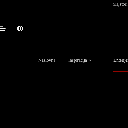
Preskoči
Majstori
na
sadržaj
Naslovna
Inspiracija
Enterije