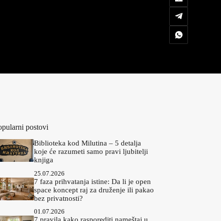
opularni postovi
Biblioteka kod Milutina – 5 detalja
koje će razumeti samo pravi ljubitelji
knjiga
25.07.2026
7 faza prihvatanja istine: Da li je open
space koncept raj za druženje ili pakao
bez privatnosti?
01.07.2026
7 pravila kako rasporediti nameštaj u