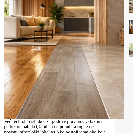
Većina ljudi misli da čisti podove pravilno… dok im
parket ne nabubri, laminat ne poludi, a fugne ne
postanu arheološki lokalitet Ako postoji tema oko koje