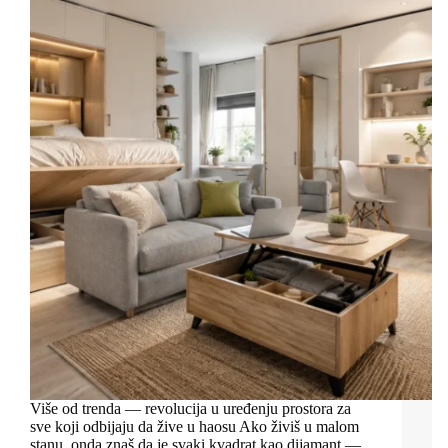
Više od trenda — revolucija u uređenju prostora za
sve koji odbijaju da žive u haosu Ako živiš u malom
stanu, onda znaš da je svaki kvadrat kao dijamant —