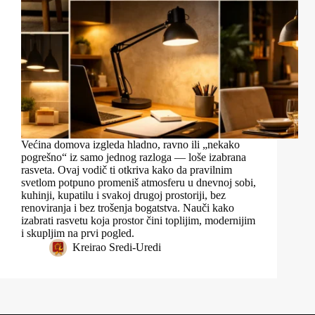
Većina domova izgleda hladno, ravno ili „nekako
pogrešno“ iz samo jednog razloga — loše izabrana
rasveta. Ovaj vodič ti otkriva kako da pravilnim
svetlom potpuno promeniš atmosferu u dnevnoj sobi,
kuhinji, kupatilu i svakoj drugoj prostoriji, bez
renoviranja i bez trošenja bogatstva. Nauči kako
izabrati rasvetu koja prostor čini toplijim, modernijim
i skupljim na prvi pogled.
Kreirao
Sredi-Uredi