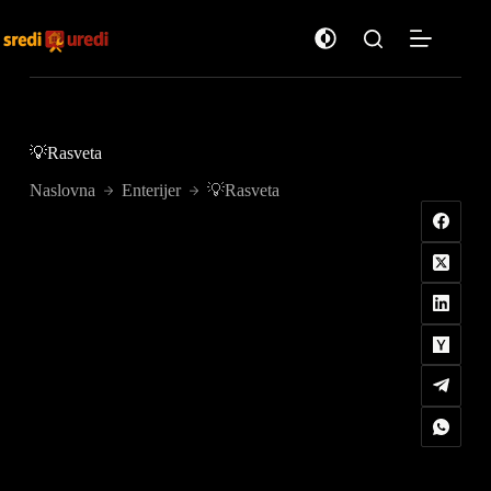
Preskoči
na
sadržaj
💡Rasveta
Naslovna
Enterijer
💡Rasveta