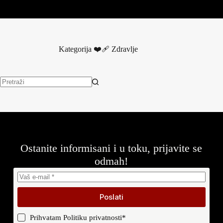
Kategorija
❤️‍🩹 Zdravlje
Nema
rezultata.
Ostanite informisani i u toku, prijavite se
odmah!
Poslati
Prihvatam
Politiku privatnosti
*