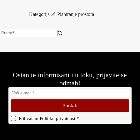
Kategorija
📐 Planiranje prostora
Nema
rezultata.
Ostanite informisani i u toku, prijavite se
odmah!
Poslati
Prihvatam
Politiku privatnosti
*