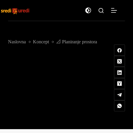
Preskoči
na
sadržaj
Naslovna
Koncept
📐 Planiranje prostora