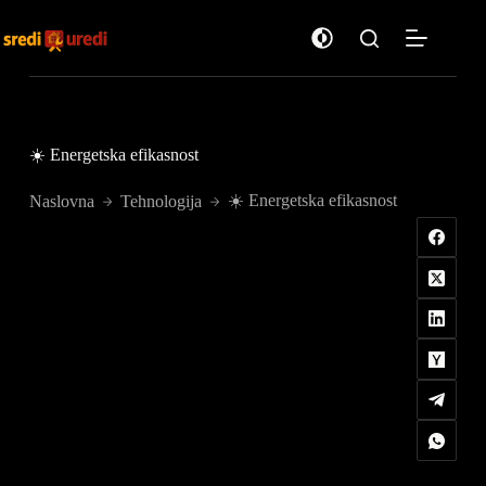
Preskoči
na
sadržaj
☀️ Energetska efikasnost
☀️ Energetska efikasnost
Naslovna
Tehnologija