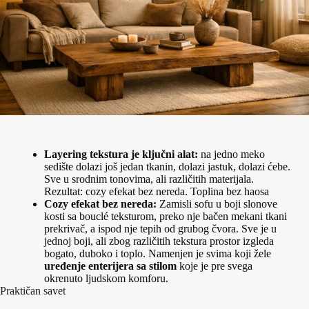
Layering tekstura je ključni alat:
na jedno meko
sedište dolazi još jedan tkanin, dolazi jastuk, dolazi ćebe.
Sve u srodnim tonovima, ali različitih materijala.
Rezultat: cozy efekat bez nereda. Toplina bez haosa
Cozy efekat bez nereda:
Zamisli sofu u boji slonove
kosti sa bouclé teksturom, preko nje bačen mekani tkani
prekrivač, a ispod nje tepih od grubog čvora. Sve je u
jednoj boji, ali zbog različitih tekstura prostor izgleda
bogato, duboko i toplo. Namenjen je svima koji žele
uređenje enterijera sa stilom
koje je pre svega
okrenuto ljudskom komforu.
Praktičan savet