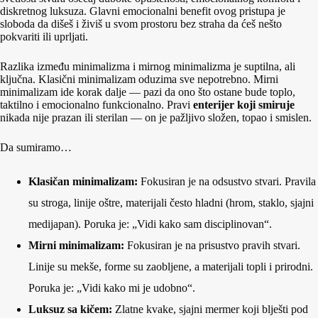
diskretnog luksuza. Glavni emocionalni benefit ovog pristupa je
sloboda da dišeš i živiš u svom prostoru bez straha da ćeš nešto
pokvariti ili uprljati.
Razlika između minimalizma i mirnog minimalizma je suptilna, ali
ključna. Klasični minimalizam oduzima sve nepotrebno. Mirni
minimalizam ide korak dalje — pazi da ono što ostane bude toplo,
taktilno i emocionalno funkcionalno. Pravi
enterijer koji smiruje
nikada nije prazan ili sterilan — on je pažljivo složen, topao i smislen.
Da sumiramo…
Klasičan minimalizam:
Fokusiran je na odsustvo stvari. Pravila
su stroga, linije oštre, materijali često hladni (hrom, staklo, sjajni
medijapan). Poruka je: „Vidi kako sam disciplinovan“.
Mirni minimalizam:
Fokusiran je na prisustvo pravih stvari.
Linije su mekše, forme su zaobljene, a materijali topli i prirodni.
Poruka je: „Vidi kako mi je udobno“.
Luksuz sa kičem:
Zlatne kvake, sjajni mermer koji blješti pod