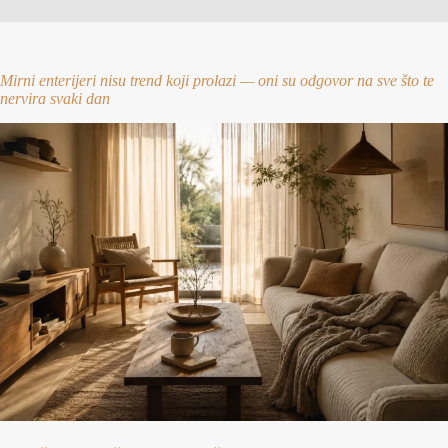
Mirni enterijeri nisu trend koji prolazi — oni su odgovor na sve što te
nervira svaki dan
Back