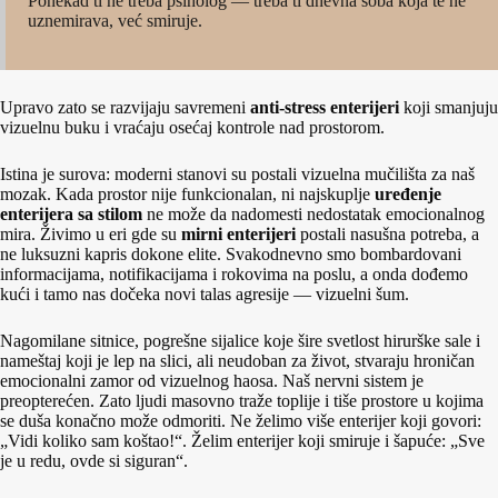
Ponekad ti ne treba psiholog — treba ti dnevna soba koja te ne
uznemirava, već smiruje.
Upravo zato se razvijaju savremeni
anti-stress enterijeri
koji smanjuju
vizuelnu buku i vraćaju osećaj kontrole nad prostorom.
Istina je surova: moderni stanovi su postali vizuelna mučilišta za naš
mozak. Kada prostor nije funkcionalan, ni najskuplje
uređenje
enterijera sa stilom
ne može da nadomesti nedostatak emocionalnog
mira. Živimo u eri gde su
mirni enterijeri
postali nasušna potreba, a
ne luksuzni kapris dokone elite. Svakodnevno smo bombardovani
informacijama, notifikacijama i rokovima na poslu, a onda dođemo
kući i tamo nas dočeka novi talas agresije — vizuelni šum.
Nagomilane sitnice, pogrešne sijalice koje šire svetlost hirurške sale i
nameštaj koji je lep na slici, ali neudoban za život, stvaraju hroničan
emocionalni zamor od vizuelnog haosa. Naš nervni sistem je
preopterećen. Zato ljudi masovno traže toplije i tiše prostore u kojima
se duša konačno može odmoriti. Ne želimo više enterijer koji govori:
„Vidi koliko sam koštao!“. Želim enterijer koji smiruje i šapuće: „Sve
je u redu, ovde si siguran“.