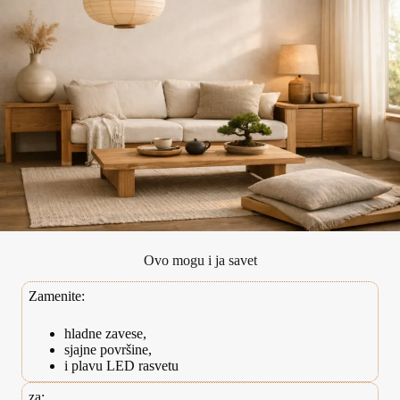
Ovo mogu i ja savet
Zamenite:
hladne zavese,
sjajne površine,
i plavu LED rasvetu
za: