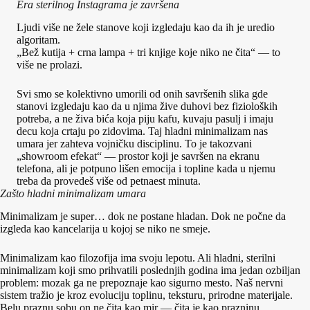
Era sterilnog Instagrama je završena
Ljudi više ne žele stanove koji izgledaju kao da ih je uredio
algoritam.
„Bež kutija + crna lampa + tri knjige koje niko ne čita“ — to
više ne prolazi.
Svi smo se kolektivno umorili od onih savršenih slika gde
stanovi izgledaju kao da u njima žive duhovi bez fizioloških
potreba, a ne živa bića koja piju kafu, kuvaju pasulj i imaju
decu koja crtaju po zidovima. Taj hladni minimalizam nas
umara jer zahteva vojničku disciplinu. To je takozvani
„showroom efekat“ — prostor koji je savršen na ekranu
telefona, ali je potpuno lišen emocija i topline kada u njemu
treba da provedeš više od petnaest minuta.
Zašto hladni minimalizam umara
Minimalizam je super… dok ne postane hladan. Dok ne počne da
izgleda kao kancelarija u kojoj se niko ne smeje.
Minimalizam kao filozofija ima svoju lepotu. Ali hladni, sterilni
minimalizam koji smo prihvatili poslednjih godina ima jedan ozbiljan
problem: mozak ga ne prepoznaje kao sigurno mesto. Naš nervni
sistem tražio je kroz evoluciju toplinu, teksturu, prirodne materijale.
Belu praznu sobu on ne čita kao mir — čita je kao prazninu.