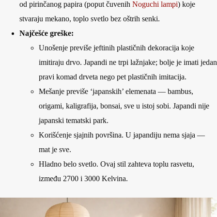
od pirinčanog papira (poput čuvenih
Noguchi lampi
) koje
stvaraju mekano, toplo svetlo bez oštrih senki.
Najčešće greške:
Unošenje previše jeftinih plastičnih dekoracija koje
imitiraju drvo. Japandi ne trpi lažnjake; bolje je imati jedan
pravi komad drveta nego pet plastičnih imitacija.
Mešanje previše ‘japanskih’ elemenata — bambus,
origami, kaligrafija, bonsai, sve u istoj sobi. Japandi nije
japanski tematski park.
Korišćenje sjajnih površina. U japandiju nema sjaja —
mat je sve.
Hladno belo svetlo. Ovaj stil zahteva toplu rasvetu,
između 2700 i 3000 Kelvina.