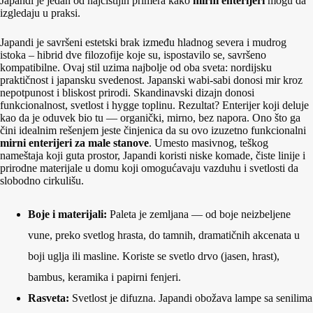
Japandi je jedan od najčistijih primera kako
mirni enterijeri
mogu da
izgledaju u praksi.
Japandi je savršeni estetski brak između hladnog severa i mudrog
istoka – hibrid dve filozofije koje su, ispostavilo se, savršeno
kompatibilne. Ovaj stil uzima najbolje od oba sveta: nordijsku
praktičnost i japansku svedenost. Japanski wabi-sabi donosi mir kroz
nepotpunost i bliskost prirodi. Skandinavski dizajn donosi
funkcionalnost, svetlost i hygge toplinu. Rezultat? Enterijer koji deluje
kao da je oduvek bio tu — organički, mirno, bez napora. Ono što ga
čini idealnim rešenjem jeste činjenica da su ovo izuzetno funkcionalni
mirni enterijeri za male stanove
. Umesto masivnog, teškog
nameštaja koji guta prostor, Japandi koristi niske komade, čiste linije i
prirodne materijale u domu koji omogućavaju vazduhu i svetlosti da
slobodno cirkulišu.
Boje i materijali:
Paleta je zemljana — od boje neizbeljene
vune, preko svetlog hrasta, do tamnih, dramatičnih akcenata u
boji uglja ili masline. Koriste se svetlo drvo (jasen, hrast),
bambus, keramika i papirni fenjeri.
Rasveta:
Svetlost je difuzna. Japandi obožava lampe sa senilima