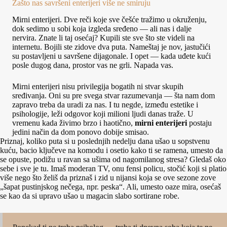
Zašto nas savršeni enterijeri više ne smiruju
Mirni enterijeri. Dve reči koje sve češće tražimo u okruženju,
dok sedimo u sobi koja izgleda sređeno — ali nas i dalje
nervira. Znate li taj osećaj? Kupili ste sve što ste videli na
internetu. Bojili ste zidove dva puta. Nameštaj je nov, jastučići
su postavljeni u savršene dijagonale. I opet — kada uđete kući
posle dugog dana, prostor vas ne grli. Napada vas.
Mirni enterijeri nisu privilegija bogatih ni stvar skupih
sređivanja. Oni su pre svega stvar razumevanja — šta nam dom
zapravo treba da uradi za nas. I tu negde, između estetike i
psihologije, leži odgovor koji milioni ljudi danas traže. U
vremenu kada živimo brzo i haotično,
mirni enterijeri
postaju
jedini način da dom ponovo dobije smisao.
Priznaj, koliko puta si u poslednjih nedelju dana ušao u sopstvenu
kuću, bacio ključeve na komodu i osetio kako ti se ramena, umesto da
se opuste, podižu u ravan sa ušima od nagomilanog stresa? Gledaš oko
sebe i sve je tu. Imaš moderan TV, onu fensi policu, stočić koji si platio
više nego što želiš da priznaš i zid u nijansi koja se ove sezone zove
„šapat pustinjskog nečega, npr. peska“. Ali, umesto oaze mira, osećaš
se kao da si upravo ušao u magacin slabo sortirane robe.