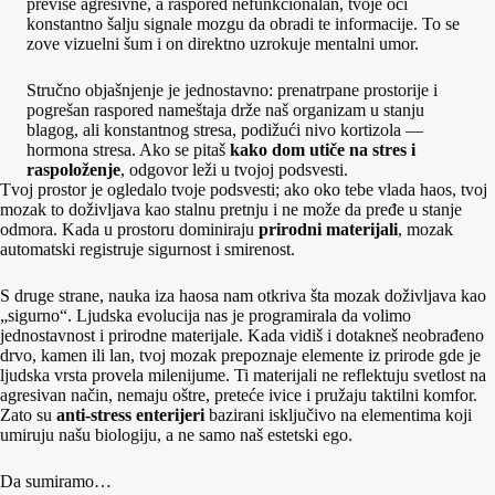
previše agresivne, a raspored nefunkcionalan, tvoje oči
konstantno šalju signale mozgu da obradi te informacije. To se
zove vizuelni šum i on direktno uzrokuje mentalni umor.
Stručno objašnjenje je jednostavno: prenatrpane prostorije i
pogrešan raspored nameštaja drže naš organizam u stanju
blagog, ali konstantnog stresa, podižući nivo kortizola —
hormona stresa. Ako se pitaš
kako dom utiče na stres i
raspoloženje
, odgovor leži u tvojoj podsvesti.
Tvoj prostor je ogledalo tvoje podsvesti; ako oko tebe vlada haos, tvoj
mozak to doživljava kao stalnu pretnju i ne može da pređe u stanje
odmora. Kada u prostoru dominiraju
prirodni materijali
, mozak
automatski registruje sigurnost i smirenost.
S druge strane, nauka iza haosa nam otkriva šta mozak doživljava kao
„sigurno“. Ljudska evolucija nas je programirala da volimo
jednostavnost i prirodne materijale. Kada vidiš i dotakneš neobrađeno
drvo, kamen ili lan, tvoj mozak prepoznaje elemente iz prirode gde je
ljudska vrsta provela milenijume. Ti materijali ne reflektuju svetlost na
agresivan način, nemaju oštre, preteće ivice i pružaju taktilni komfor.
Zato su
anti-stress enterijeri
bazirani isključivo na elementima koji
umiruju našu biologiju, a ne samo naš estetski ego.
Da sumiramo…