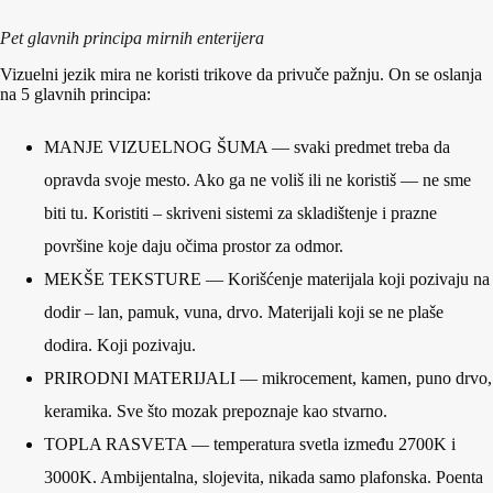
Pet glavnih principa mirnih enterijera
Vizuelni jezik mira ne koristi trikove da privuče pažnju. On se oslanja
na 5 glavnih principa:
MANJE VIZUELNOG ŠUMA — svaki predmet treba da
opravda svoje mesto. Ako ga ne voliš ili ne koristiš — ne sme
biti tu. Koristiti – skriveni sistemi za skladištenje i prazne
površine koje daju očima prostor za odmor.
MEKŠE TEKSTURE — Korišćenje materijala koji pozivaju na
dodir – lan, pamuk, vuna, drvo. Materijali koji se ne plaše
dodira. Koji pozivaju.
PRIRODNI MATERIJALI — mikrocement, kamen, puno drvo,
keramika. Sve što mozak prepoznaje kao stvarno.
TOPLA RASVETA — temperatura svetla između 2700K i
3000K. Ambijentalna, slojevita, nikada samo plafonska. Poenta