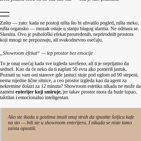
Zašto — zato: kada ne postoji ništa što bi uhvatilo pogled, ništa meko,
ništa organsko — mozak ostaje u stanju blagog alarma. Ne odmara se.
Skenira. Ovo je psihološki efekat preuređenih, neprirodnih prostora
koji mnogi ne prepoznaju, ali svakodnevno osećaju.
„Showroom efekat“ — lep prostor bez emocije
To je onaj osećaj kada sve izgleda savršeno, ali ti je neprijatno da
sedneš. Kao da će neko da ti naplati 50 evra ako pomeriš jastuk.
Poznati su vam oni stanove gde jastuci stoje pod uglom od 90 stepeni,
nema nijedne lične sitnice, a ceo prostor izgleda kao da agent za
nekretnine dolazi za 12 minuta? Showroom estetika nikada ne može da
zameni
enterijer koji smiruje
, jer takav prostor mora da bude topao,
taktilan i emocionalno inteligentan.
Ako ste ikada u gostima imali onaj strah da spustite šoljicu kafe
na sto — bili ste u showroom enterijeru. I nikada se niste tamo
zaista opustili.