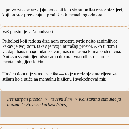
Upravo zato se razvijaju koncepti kao što su
anti-stress enterijeri
,
koji prostor pretvaraju u produžetak mentalnog odmora.
Vaš prostor je vaša podsvest
Psiholozi koji rade sa dizajnom prostora tvrde nešto zanimljivo:
kakav je tvoj dom, takav je tvoj unutrašnji prostor. Ako u domu
vladaju haos i nagomilane stvari, naša misaona klima je identična.
Anti-stress enterijeri nisu samo dekorativna odluka — oni su
mentalnohigijenski čin.
Uređen dom nije samo estetika — to je
uređenje enterijera sa
stilom
koje utiče na mentalnu higijenu i svakodnevni mir.
Prenatrpan prostor -> Vizuelni šum -> Konstantna stimulacija
mozga -> Povišen kortizol (stres)