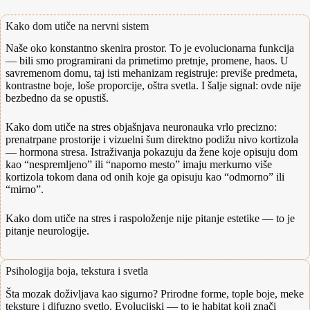
Kako dom utiče na nervni sistem
Naše oko konstantno skenira prostor. To je evolucionarna funkcija
— bili smo programirani da primetimo pretnje, promene, haos. U
savremenom domu, taj isti mehanizam registruje: previše predmeta,
kontrastne boje, loše proporcije, oštra svetla. I šalje signal: ovde nije
bezbedno da se opustiš.
Kako dom utiče na stres objašnjava neuronauka vrlo precizno:
prenatrpane prostorije i vizuelni šum direktno podižu nivo kortizola
— hormona stresa. Istraživanja pokazuju da žene koje opisuju dom
kao “nespremljeno” ili “naporno mesto” imaju merkurno više
kortizola tokom dana od onih koje ga opisuju kao “odmorno” ili
“mirno”.
Kako dom utiče na stres i raspoloženje nije pitanje estetike — to je
pitanje neurologije.
Psihologija boja, tekstura i svetla
Šta mozak doživljava kao sigurno? Prirodne forme, tople boje, meke
teksture i difuzno svetlo. Evolucijski — to je habitat koji znači