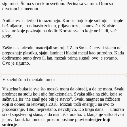
sigurnost. Šuma sa mekim svetlom. Pećina sa vatrom. Dom sa
drvetom i kamenom.
Anti-stress enterijeri to razumeju. Koriste boje koje smiruju — tople
bež nijanse, maslinasto zelenu, prljavo roze, slonovaču. Koriste
teksture koje pozivaju na dodir. Koriste svetlo koje ne hladi, već
greje.
Zašto nas prirodni materijali smiruju? Zato što naš nervni sistem ne
prepoznaje plastiku, sjajni laminat i hladni metal kao prirodno. Kada
dodirnemo puno drvo ili lan, mozak prima signal: ovo je stvarno.
Ovo je sigurno.
Vizuelni šum i mentalni umor
Vizuelna buka je sve što mozak mora da obradi, a da ne mora. Svaki
predmet na stolu koji nije funkcionalan. Svaka slika na zidu koja se
sačuvala jer “ne znaš gde bih je stavio”. Svaki magnet na frižideru
koji si doneo sa letovanja 2018. Mozak troši energiju na svo to
procesiranje. Tiho, neprestano, nevidljivo. Do kraja dana — umoran
si od sopstvenog stana, a da nisi ništa uradio. Uklanjanje viška stvari
je prvi korak ka tome da prostor postane pravi
enterijer koji
smiruje
.