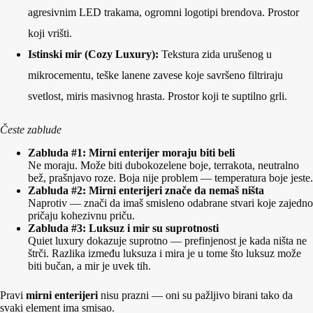
agresivnim LED trakama, ogromni logotipi brendova. Prostor
koji vrišti.
Istinski mir (Cozy Luxury):
Tekstura zida urušenog u
mikrocementu, teške lanene zavese koje savršeno filtriraju
svetlost, miris masivnog hrasta. Prostor koji te suptilno grli.
Česte zablude
Zabluda #1: Mirni enterijer moraju biti beli
Ne moraju. Može biti dubokozelene boje, terrakota, neutralno
bež, prašnjavo roze. Boja nije problem — temperatura boje jeste.
Zabluda #2: Mirni enterijeri znače da nemaš ništa
Naprotiv — znači da imaš smisleno odabrane stvari koje zajedno
pričaju kohezivnu priču.
Zabluda #3: Luksuz i mir su suprotnosti
Quiet luxury dokazuje suprotno — prefinjenost je kada ništa ne
štrči. Razlika između luksuza i mira je u tome što luksuz može
biti bučan, a mir je uvek tih.
Pravi
mirni enterijeri
nisu prazni — oni su pažljivo birani tako da
svaki element ima smisao.