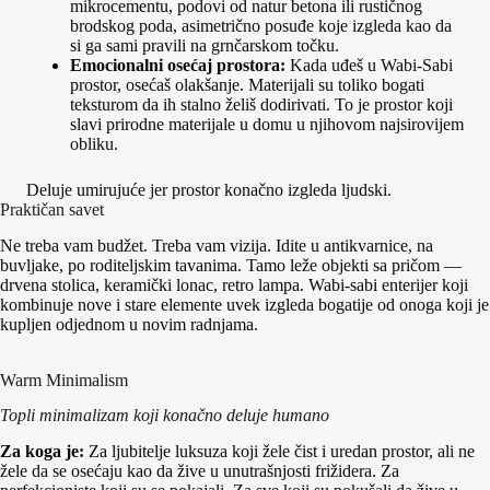
mikrocementu, podovi od natur betona ili rustičnog
brodskog poda, asimetrično posuđe koje izgleda kao da
si ga sami pravili na grnčarskom točku.
Emocionalni osećaj prostora:
Kada uđeš u Wabi-Sabi
prostor, osećaš olakšanje. Materijali su toliko bogati
teksturom da ih stalno želiš dodirivati. To je prostor koji
slavi prirodne materijale u domu u njihovom najsirovijem
obliku.
Deluje umirujuće jer prostor konačno izgleda ljudski.
Praktičan savet
Ne treba vam budžet. Treba vam vizija. Idite u antikvarnice, na
buvljake, po roditeljskim tavanima. Tamo leže objekti sa pričom —
drvena stolica, keramički lonac, retro lampa. Wabi-sabi enterijer koji
kombinuje nove i stare elemente uvek izgleda bogatije od onoga koji je
kupljen odjednom u novim radnjama.
Warm Minimalism
Topli minimalizam koji konačno deluje humano
Za koga je:
Za ljubitelje luksuza koji žele čist i uredan prostor, ali ne
žele da se osećaju kao da žive u unutrašnjosti frižidera. Za