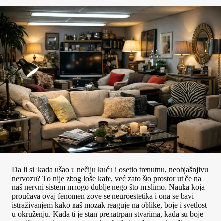
Da li si ikada ušao u nečiju kuću i osetio trenutnu, neobjašnjivu
nervozu? To nije zbog loše kafe, već zato što prostor utiče na
naš nervni sistem mnogo dublje nego što mislimo. Nauka koja
proučava ovaj fenomen zove se neuroestetika i ona se bavi
istraživanjem kako naš mozak reaguje na oblike, boje i svetlost
u okruženju. Kada ti je stan prenatrpan stvarima, kada su boje