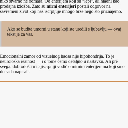
niko stvarno ne odmara. Od enterijera koji su “lepi”, ali hladni kao
prodajna izložba. Zato su
mirni enterijeri
postali odgovor na
savremeni život koji nas iscrpljuje mnogo brže nego što priznajemo.
Ako se budite umorni u stanu koji ste uredili s ljubavlju — ovaj
tekst je za vas.
Emocionalni zamor od vizuelnog haosa nije hipohondrija. To je
neurološka realnost — i o tome ćemo detaljno u nastavku. Ali pre
svega: dobrodošli u najiscrpniji vodič o mirnim enterijeriima koji smo
do sada napisali.