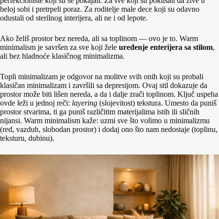
perfekcioniste koji su se pokajali. Za sve koji su pokušali da žive u
beloj sobi i pretrpeli poraz. Za roditelje male dece koji su odavno
odustali od sterilnog interijera, ali ne i od lepote.
Ako želiš prostor bez nereda, ali sa toplinom — ovo je to. Warm
minimalism je savršen za sve koji žele
uređenje enterijera sa stilom
,
ali bez hladnoće klasičnog minimalizma.
Topli minimalizam je odgovor na molitve svih onih koji su probali
klasičan minimalizam i završili sa depresijom. Ovaj stil dokazuje da
prostor može biti lišen nereda, a da i dalje zrači toplinom. Ključ uspeha
ovde leži u jednoj reči:
layering
(slojevitost) tekstura. Umesto da puniš
prostor stvarima, ti ga puniš različitim materijalima istih ili sličnih
nijansi. Warm minimalism kaže: uzmi sve što volimo u minimalizmu
(red, vazduh, slobodan prostor) i dodaj ono što nam nedostaje (toplinu,
teksturu, dubinu).