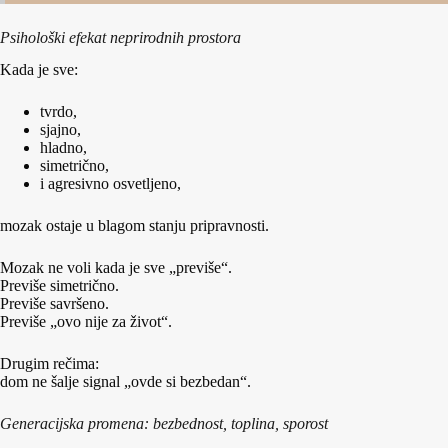
Psihološki efekat neprirodnih prostora
Kada je sve:
tvrdo,
sjajno,
hladno,
simetrično,
i agresivno osvetljeno,
mozak ostaje u blagom stanju pripravnosti.
Mozak ne voli kada je sve „previše“.
Previše simetrično.
Previše savršeno.
Previše „ovo nije za život“.
Drugim rečima:
dom ne šalje signal „ovde si bezbedan“.
Generacijska promena: bezbednost, toplina, sporost