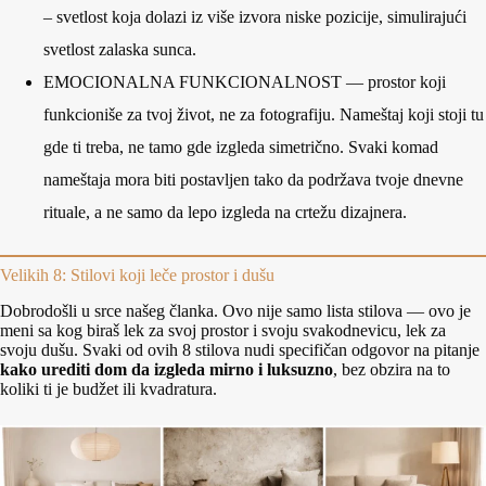
– svetlost koja dolazi iz više izvora niske pozicije, simulirajući
svetlost zalaska sunca.
EMOCIONALNA FUNKCIONALNOST — prostor koji
funkcioniše za tvoj život, ne za fotografiju. Nameštaj koji stoji tu
gde ti treba, ne tamo gde izgleda simetrično. Svaki komad
nameštaja mora biti postavljen tako da podržava tvoje dnevne
rituale, a ne samo da lepo izgleda na crtežu dizajnera.
Velikih 8: Stilovi koji leče prostor i dušu
Dobrodošli u srce našeg članka. Ovo nije samo lista stilova — ovo je
meni sa kog biraš lek za svoj prostor i svoju svakodnevicu, lek za
svoju dušu. Svaki od ovih 8 stilova nudi specifičan odgovor na pitanje
kako urediti dom da izgleda mirno i luksuzno
, bez obzira na to
koliki ti je budžet ili kvadratura.