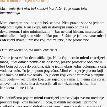
Šta su mirni enterijeri (i šta nisu)
Mirni enterijeri nisu bež stanovi bez duše. To je samo loša
interpretacija.
Mirni enterijeri nisu dosadni bež stanovi. Nisu prazne sobe sa jednom
biljkom u uglu. Nisu skupi, niti su dostupni samo onima sa
dekoraterom. I nisu minimalizam — bar ne onaj hladan, nesaosećajan
minimalizam koji smo videli toliko puta. Suština je jednostavna:
mirni
enterijeri
stvaraju prostor koji radi za tebe, a ne protiv tebe.
Demistifikacija pojma mirni enterijeri
Vreme je za veliku demistifikaciju. Kada čuju termin
mirni enterijeri
,
mnogi ljudi odmah pomisle na dosadne, prazne prostorije obojene u
bež boju od poda do plafona, gde je jedini ukras jedna poluprazna čaša
vode na stolu. To je potpuno pogrešno. Mirni enterijer je prostor koji
zna kako da utiša sve ostalo. To je dom koji vas ne zatrpava pitanjima
čim uđete — već prostor koji diše zajedno s vama. U njemu ima stvari,
ali sve ima smisao. Ima dekoracije, ali ne i vizuelnog haosa. Ima
karaktera, ali ne i kiča.
Da definišemo pojam:
mirni enterijeri
predstavljaju svesno uređenje
prostora koje, kroz harmoniju boja, taktilnih materijala i prirodne
svetlosti stvara osećaj duboke opuštenosti, emocionalnog komfora i