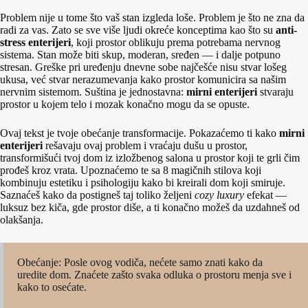
Problem nije u tome što vaš stan izgleda loše. Problem je što ne zna da
radi za vas. Zato se sve više ljudi okreće konceptima kao što su
anti-
stress enterijeri
, koji prostor oblikuju prema potrebama nervnog
sistema. Stan može biti skup, moderan, sređen — i dalje potpuno
stresan. Greške pri uređenju dnevne sobe najčešće nisu stvar lošeg
ukusa, već stvar nerazumevanja kako prostor komunicira sa našim
nervnim sistemom. Suština je jednostavna:
mirni enterijeri
stvaraju
prostor u kojem telo i mozak konačno mogu da se opuste.
Ovaj tekst je tvoje obećanje transformacije. Pokazaćemo ti kako
mirni
enterijeri
rešavaju ovaj problem i vraćaju dušu u prostor,
transformišući tvoj dom iz izložbenog salona u prostor koji te grli čim
prođeš kroz vrata. Upoznaćemo te sa 8 magičnih stilova koji
kombinuju estetiku i psihologiju kako bi kreirali dom koji smiruje.
Saznaćeš kako da postigneš taj toliko željeni
cozy luxury
efekat —
luksuz bez kiča, gde prostor diše, a ti konačno možeš da uzdahneš od
olakšanja.
Obećanje: Posle ovog vodiča, nećete samo znati kako da
uredite dom. Znaćete zašto svaka odluka o prostoru menja sve i
kako to osećate.