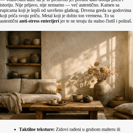
istoriju. Nije prljavo, nije nemarno — već autentično. Kamen sa
rupicama koji je lepši od savršeno glatkog. Drvena greda sa godovima
koji priča svoju priču. Metal koji je dobio ton vremena. To su
autentični
anti-stress enterijeri
jer te ne teraju da stalno čistiš i poliraš.
Taktilne teksture:
Zidovi rađeni u grubom malteru ili