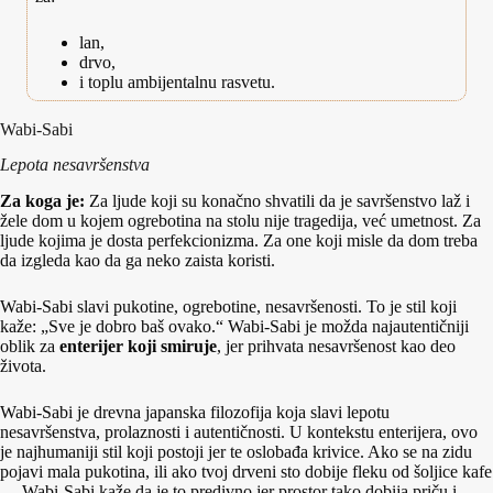
lan,
drvo,
i toplu ambijentalnu rasvetu.
Wabi-Sabi
Lepota nesavršenstva
Za koga je:
Za ljude koji su konačno shvatili da je savršenstvo laž i
žele dom u kojem ogrebotina na stolu nije tragedija, već umetnost. Za
ljude kojima je dosta perfekcionizma. Za one koji misle da dom treba
da izgleda kao da ga neko zaista koristi.
Wabi-Sabi slavi pukotine, ogrebotine, nesavršenosti. To je stil koji
kaže: „Sve je dobro baš ovako.“ Wabi-Sabi je možda najautentičniji
oblik za
enterijer koji smiruje
, jer prihvata nesavršenost kao deo
života.
Wabi-Sabi je drevna japanska filozofija koja slavi lepotu
nesavršenstva, prolaznosti i autentičnosti. U kontekstu enterijera, ovo
je najhumaniji stil koji postoji jer te oslobađa krivice. Ako se na zidu
pojavi mala pukotina, ili ako tvoj drveni sto dobije fleku od šoljice kafe
— Wabi-Sabi kaže da je to predivno jer prostor tako dobija priču i