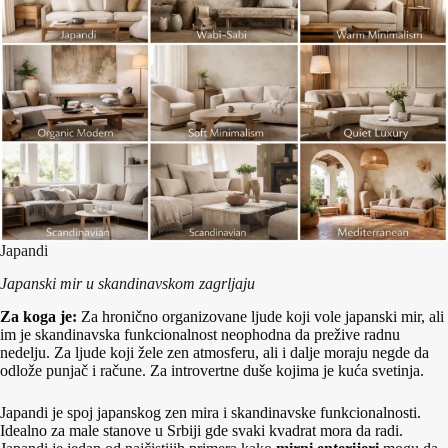
Japandi
Japanski mir u skandinavskom zagrljaju
Za koga je:
Za hronično organizovane ljude koji vole japanski mir, ali
im je skandinavska funkcionalnost neophodna da prežive radnu
nedelju. Za ljude koji žele zen atmosferu, ali i dalje moraju negde da
odlože punjač i račune. Za introvertne duše kojima je kuća svetinja.
Japandi je spoj japanskog zen mira i skandinavske funkcionalnosti.
Idealno za male stanove u Srbiji gde svaki kvadrat mora da radi.