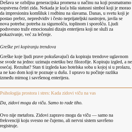
Dešava se ozbiljna generacijska promena u načinu na koji posmatramo
sopstvena četiri zida. Nekada je kuća bila statusni simbol koji je morao
da impresionira komšiluk i rodbinu na slavama. Danas, u svetu koji je
postao prebrz, nepredvidiv i često neprijateljski nastrojen, javila se
nova potreba: potreba za sigurnošću, toplinom i sporošću. Ljudi
podsvesno traže emocionalni dizajn enterijera koji ne služi za
pokazivanje, već za lečenje.
Greške pri kopiranju trendova
Greške koje ljudi prave pokušavajući da kopiraju trendove uglavnom
se svode na jedno: uzimaju estetiku bez filozofije. Kopiraju izgled, a ne
osećaj. Rezultat? Stan ti izgleda kao hotelska soba u kojoj si u prolazu,
a ne kao dom koji te poznaje u dušu. I upravo tu počinje razlika
između mirnog i savršenog enterijera.
Psihologija prostora i stres: Kada zidovi viču na vas
Da, zidovi mogu da viču. Samo to rade tiho.
Ovo nije metafora. Zidovi zapravo mogu da viču — samo na
frekvenciji koju svesno ne čujemo, ali nervni sistem savršeno
registruje.