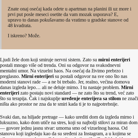
Znate onaj osećaj kada odete u apartman na planini ili uz more i
prvi put posle meseci osetite da vam mozak usporava? E,
upravo to danas pokušavamo da vratimo u gradske stanove od
48 kvadrata.
I iskreno? Može.
Ljudi žele dom koji smiruje nervni sistem. Zato su
mirni enterijeri
postali mnogo više od trenda. Oni su odgovor na svakodnevni
mentalni umor. Na vizuelni haos. Na osećaj da živimo prebrzo i
preglasno.
Mirni enterijeri
su postali odgovor na sve ono što nas
moderni stanovi rade — a ne bi trebalo. Jer, realno, većina domova
danas izgleda lepo… ali ne deluje mirno. I tu nastaje problem.
Mirni
enterijeri
zato postaju novi standard — ne zato što su trend, već zato
što su terapija. Čak i najskuplje
uređenje enterijera sa stilom
ne znači
ništa ako prostor ne zna da te smiri kada ti je to najpotrebnije.
Svaki dan, na hiljade pretrage — kako urediti dom da izgleda mirno i
luksuzno, kako dom utiče na stres, koji su najbolji stilovi za miran dom
— govore jednu jasnu stvar: umorna smo od vizuelnog haosa. Od
stanova koji izgledaju kao da su sređeni za Instagram, a u kojima se