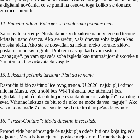
a digitalni novčanici će se puniti na osnovu toga koliko ste domaće
zimnice spremili.
14. Pametni zidovi: Enterijer sa bipolarnim poremećajem
Zaboravite krečenje. Nostradamus vidi zidove napravljene od tečnog
kristala i nano-čestica. Ako ste srećni, vaša dnevna soba izgleda kao
tropska plaža. Ako ste se posvađali sa nekim preko poruke, zidovi
postaju tamno sivi i grubi. Problem nastaje kada vam sistem
„zabaguje“, pa vam spavaća soba izgleda kao unutrašnjost diskoteke u
3 ujutru, a vi pokušavate da zaspite.
15. Luksuzni pećinski turizam: Plati da te nema
Raspućin bi bio zaštitno lice ovog trenda. U 2026. najskuplji odmor
nije na Marsu, već u sobi bez Wi-Fi signala, bez utičnica i bez
ogledala. Ljudi će plaćati hiljade evra da ih neko „zaključa“ u analogni
svet. Vrhunac luksuza će biti to da niko ne može da vas „taguje“. Ako
vas niko ne nađe 7 dana, smatra se da ste imali uspešno letovanje.
16. “Trash-Couture”: Moda direktno iz reciklaže
Proroci vide budućnost gde će najskuplja odeća biti ona koja izgleda
najgore. „Moda iz kontejnera“ postaje mejnstrim. Farmerke koje su