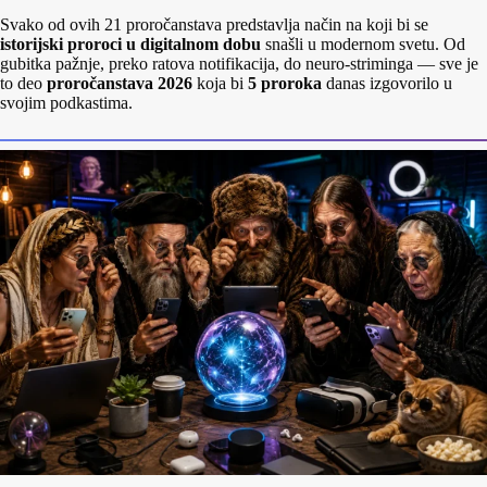
Svako od ovih 21 proročanstava predstavlja način na koji bi se
istorijski proroci u digitalnom dobu
snašli u modernom svetu. Od
gubitka pažnje, preko ratova notifikacija, do neuro‑striminga — sve je
to deo
proročanstava 2026
koja bi
5 proroka
danas izgovorilo u
svojim podkastima.