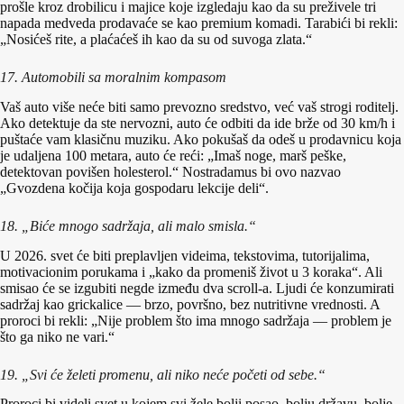
prošle kroz drobilicu i majice koje izgledaju kao da su preživele tri
napada medveda prodavaće se kao premium komadi. Tarabići bi rekli:
„Nosićeš rite, a plaćaćeš ih kao da su od suvoga zlata.“
17. Automobili sa moralnim kompasom
Vaš auto više neće biti samo prevozno sredstvo, već vaš strogi roditelj.
Ako detektuje da ste nervozni, auto će odbiti da ide brže od 30 km/h i
puštaće vam klasičnu muziku. Ako pokušaš da odeš u prodavnicu koja
je udaljena 100 metara, auto će reći: „Imaš noge, marš peške,
detektovan povišen holesterol.“ Nostradamus bi ovo nazvao
„Gvozdena kočija koja gospodaru lekcije deli“.
18. „Biće mnogo sadržaja, ali malo smisla.“
U 2026. svet će biti preplavljen videima, tekstovima, tutorijalima,
motivacionim porukama i „kako da promeniš život u 3 koraka“. Ali
smisao će se izgubiti negde između dva scroll‑a. Ljudi će konzumirati
sadržaj kao grickalice — brzo, površno, bez nutritivne vrednosti. A
proroci bi rekli: „Nije problem što ima mnogo sadržaja — problem je
što ga niko ne vari.“
19. „Svi će želeti promenu, ali niko neće početi od sebe.“
Proroci bi videli svet u kojem svi žele bolji posao, bolju državu, bolje