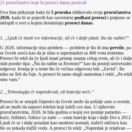
21 proročanstvo koje bi proroci danas proricali
Ova lista prikazuje kako bi
5 proroka
oblikovalo svoja
proročanstva
2026
, kada bi se pojavili kao savremeni
podkast proroci
i potpuno se
uklopili u svet u kojem dominiraju
proroci danas
.
1. „Ljudi će imati sve informacije, ali će i dalje pitati: šta da radim?“
U 2026. informacije nisu problem — problem je što ih ima
previše
, pa
se čovek oseća kao da je ušao u supermarket sa 400 vrsta testenine.
Proroci bi rekli da će ljudi imati pristup znanju celog sveta, ali će i dalje
slati poruke tipa: „Šta da radim sa životom?“ kao da postoji univerzalni
odgovor. Ironija je u tome što će većina odgovora biti: „Zavisi“, što
niko ne želi da čuje. A proroci bi samo slegli ramenima i rekli: „Pa rekli
smo vam.“
2. „Tehnologija će napredovati, ali baterija neće.“
Proroci bi se smejali činjenici da čovek može da pošalje auto u svemir,
ali ne može da napravi telefon koji izdrži ceo dan. U njihovim
proročanstvima, 2026. bi bila godina u kojoj sve postaje pametno —
kuće, frižideri, četkice za zube — osim baterije koja i dalje živi u 2012.
Ljudi će se i dalje ponašati kao moderni nomadi, tražeći utičnicu kao
što su nekada tražili vodu. A proroci bi rekli: „Napredak je relativan —