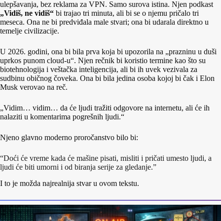
ulepšavanja, bez reklama za VPN. Samo surova istina. Njen podkast
„Vidiš, ne vidiš“
bi trajao tri minuta, ali bi se o njemu pričalo tri
meseca. Ona ne bi predviđala male stvari; ona bi udarala direktno u
temelje civilizacije.
U 2026. godini, ona bi bila prva koja bi upozorila na „prazninu u duši
uprkos punom cloud-u“. Njen rečnik bi koristio termine kao što su
biotehnologija i veštačka inteligencija, ali bi ih uvek vezivala za
sudbinu običnog čoveka. Ona bi bila jedina osoba kojoj bi čak i Elon
Musk verovao na reč.
„Vidim… vidim… da će ljudi tražiti odgovore na internetu, ali će ih
nalaziti u komentarima pogrešnih ljudi.“
Njeno glavno moderno proročanstvo bilo bi:
“Doći će vreme kada će mašine pisati, misliti i pričati umesto ljudi, a
ljudi će biti umorni i od biranja serije za gledanje.”
I to je možda najrealnija stvar u ovom tekstu.