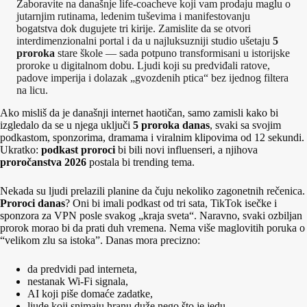
Zaboravite na današnje life‑coacheve koji vam prodaju maglu o
jutarnjim rutinama, ledenim tuševima i manifestovanju
bogatstva dok dugujete tri kirije. Zamislite da se otvori
interdimenzionalni portal i da u najluksuzniji studio ušetaju
5
proroka
stare škole — sada potpuno transformisani u istorijske
proroke u digitalnom dobu. Ljudi koji su predviđali ratove,
padove imperija i dolazak „gvozdenih ptica“ bez ijednog filtera
na licu.
Ako misliš da je današnji internet haotičan, samo zamisli kako bi
izgledalo da se u njega uključi
5 proroka danas
, svaki sa svojim
podkastom, sponzorima, dramama i viralnim klipovima od 12 sekundi.
Ukratko:
podkast proroci
bi bili novi influenseri, a njihova
proročanstva 2026
postala bi trending tema.
Nekada su ljudi prelazili planine da čuju nekoliko zagonetnih rečenica.
Proroci danas
? Oni bi imali podkast od tri sata, TikTok isečke i
sponzora za VPN posle svakog „kraja sveta“. Naravno, svaki ozbiljan
prorok morao bi da prati duh vremena. Nema više maglovitih poruka o
“velikom zlu sa istoka”. Danas mora precizno:
da predvidi pad interneta,
nestanak Wi-Fi signala,
AI koji piše domaće zadatke,
ljude koji snimaju hranu duže nego što je jedu,