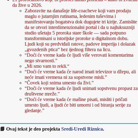
da žive u 2026.
Zaboravite na današnje life‑coacheve koji vam prodaju
maglu o jutarnjim rutinama, ledenim tuševima i
manifestovanju bogatstva dok dugujete tri kirije. Zamislite
da se otvori interdimenzionalni portal i da u najluksuzniji
studio ušetaju 5 proroka stare škole — sada potpuno
transformisani u istorijske proroke u digitalnom dobu.
Ljudi koji su predviđali ratove, padove imperija i dolazak
„gvozdenih ptica“ bez ijednog filtera na licu.
“Doći će vreme kada će ljudi više verovati komentarima
nego stvarnosti.”
„Mi smo vam to rekli.“
“Doći će vreme kada će narod imati televizor u džepu, ali
neće imati vremena ni za sopstvene misli.”
“Čovek koji snima umesto da živi.”
“Doći će vreme kada će ljudi snimati sopstvenu propast za
društvene mreže.”
“Doći će vreme kada će mašine pisati, misliti i pričati
umesto ljudi, a ljudi će biti umorni i od biranja serije za
gledanje.”
📘 Ovaj tekst je deo projekta
Sredi-Uredi Riznica
.