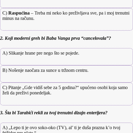
C)
Raspućina
– Treba mi neko ko preživljava sve, pa i moj trenutni
minus na računu.
2. Koji moderni greh bi Baba Vanga prva “cancelovala”?
A) Slikanje hrane pre nego što se pojede.
B) Nošenje naočara za sunce u tržnom centru.
C) Pitanje „Gde vidiš sebe za 5 godina?“ upućeno osobi koja samo
želi da preživi ponedeljak.
3. Šta bi Tarabići rekli za tvoj trenutni dizajn enterijera?
A) „Lepo ti je ovo soko-oko (TV), al’ ti je duša prazna k’o tvoj
frižider pre plate.“