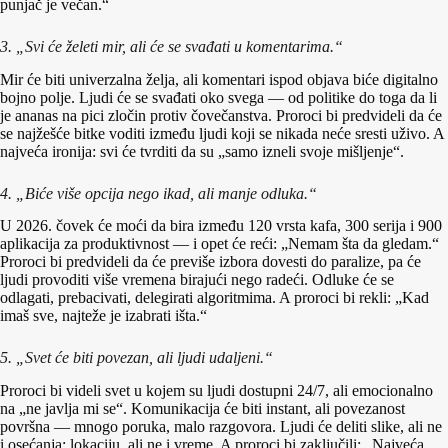
punjač je večan.“
3. „Svi će želeti mir, ali će se svađati u komentarima.“
Mir će biti univerzalna želja, ali komentari ispod objava biće digitalno
bojno polje. Ljudi će se svađati oko svega — od politike do toga da li
je ananas na pici zločin protiv čovečanstva. Proroci bi predvideli da će
se najžešće bitke voditi između ljudi koji se nikada neće sresti uživo. A
najveća ironija: svi će tvrditi da su „samo izneli svoje mišljenje“.
4. „Biće više opcija nego ikad, ali manje odluka.“
U 2026. čovek će moći da bira između 120 vrsta kafa, 300 serija i 900
aplikacija za produktivnost — i opet će reći: „Nemam šta da gledam.“
Proroci bi predvideli da će previše izbora dovesti do paralize, pa će
ljudi provoditi više vremena birajući nego radeći. Odluke će se
odlagati, prebacivati, delegirati algoritmima. A proroci bi rekli: „Kad
imaš sve, najteže je izabrati išta.“
5. „Svet će biti povezan, ali ljudi udaljeni.“
Proroci bi videli svet u kojem su ljudi dostupni 24/7, ali emocionalno
na „ne javlja mi se“. Komunikacija će biti instant, ali povezanost
površna — mnogo poruka, malo razgovora. Ljudi će deliti slike, ali ne
i osećanja; lokaciju, ali ne i vreme. A proroci bi zaključili: „Najveća