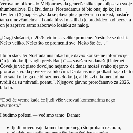
Verovatno bi koristio Midjourney da generiše slike apokalipse za svoje
thumbnailove. Da živi danas, Nostradamus bi bio onaj tip koji na
Twitteru (X) napiše: „Kada se plava ptica pretvori u crni krst, nastaće
tama u novčanicima,“ i onda bi svi mislili da je predvideo pad berze, a
on je zapravo samo zaboravio lozinku za nalog.
„Dragi slušaoci, u 2026. vidim… velike promene. Nešto će se desiti.
Nešto veliko. Nešto što će promeniti sve. Nešto što će…“
I tu bi stao. Jer Nostradamus nikad nije davao konkretne informacije.
On je bio kralj „vagih predviđanja“ — savršen za današnji internet.
Čovek je već pisao dovoljno nejasno da danas možeš svako njegovo
proročanstvo da povežeš sa bilo čim. Da danas ima podkast trajao bi tri
i po sata i niko ga ne bi razumeo do kraja, ali bi svi u komentarima
tvrdili da su “shvatili poentu”. Njegovo glavno proročanstvo za 2026.
bilo bi:
“Doći će vreme kada će ljudi više verovati komentarima nego
stvarnosti.”
I budimo pošteni — već smo tamo. Danas:
ljudi proveravaju komentare pre nego što probaju restoran,
gledaju recenzije pre nego što kupe četkicu za zube,