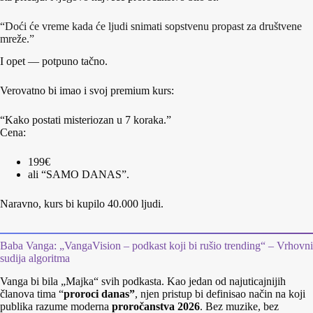
“Doći će vreme kada će ljudi snimati sopstvenu propast za društvene
mreže.”
I opet — potpuno tačno.
Verovatno bi imao i svoj premium kurs:
“Kako postati misteriozan u 7 koraka.”
Cena:
199€
ali “SAMO DANAS”.
Naravno, kurs bi kupilo 40.000 ljudi.
Baba Vanga: „VangaVision – podkast koji bi rušio trending“ – Vrhovni
sudija algoritma
Vanga bi bila „Majka“ svih podkasta. Kao jedan od najuticajnijih
članova tima “
proroci danas”
, njen pristup bi definisao način na koji
publika razume moderna
proročanstva 2026
. Bez muzike, bez