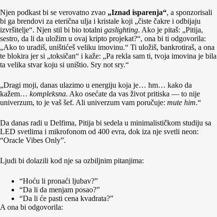
Njen podkast bi se verovatno zvao
„Iznad isparenja“
, a sponzorisali
bi ga brendovi za eterična ulja i kristale koji „čiste čakre i odbijaju
izvršitelje“. Njen stil bi bio totalni
gaslighting
. Ako je pitaš: „Pitija,
sestro, da li da uložim u ovaj kripto projekat?“, ona bi ti odgovorila:
„Ako to uradiš, uništićeš veliku imovinu.“ Ti uložiš, bankrotiraš, a ona
te blokira jer si „toksičan“ i kaže: „Pa rekla sam ti, tvoja imovina je bila
ta velika stvar koju si uništio. Sry not sry.“
„Dragi moji, danas ulazimo u energiju koja je… hm… kako da
kažem…
kompleksna
. Ako osećate da vas život pritiska — to nije
univerzum, to je vaš šef. Ali univerzum vam poručuje:
mute him
.“
Da danas radi u Delfima, Pitija bi sedela u minimalističkom studiju sa
LED svetlima i mikrofonom od 400 evra, dok iza nje svetli neon:
“Oracle Vibes Only”.
Ljudi bi dolazili kod nje sa ozbiljnim pitanjima:
“Hoću li pronaći ljubav?”
“Da li da menjam posao?”
“Da li će pasti cena kvadrata?”
A ona bi odgovorila: