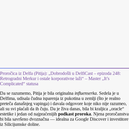
Proročica iz Delfa (Pitija): „Dobrodošli u DelfiCast – epizoda 248:
Retrogradni Merkur i ostale korporativne laži“ – Master „It’s
Complicated“ statusa
Da se razumemo, Pitija je bila originalna
influenserka
. Sedela je u
Delfima, udisala čudna isparenja iz pukotina u zemlji (što je realno
preteča današnjeg vapinga) i davala odgovore koje niko nije razumeo,
ali su svi plaćali da ih čuju. Da je živa danas, bila bi kraljica „oracle“
estetike i jedan od najpraćenijih
podkast proroka
. Njena proročanstva
bi bila savršeno dvoznačna — idealna za Google Discover i investitore
iz Silicijumske doline.