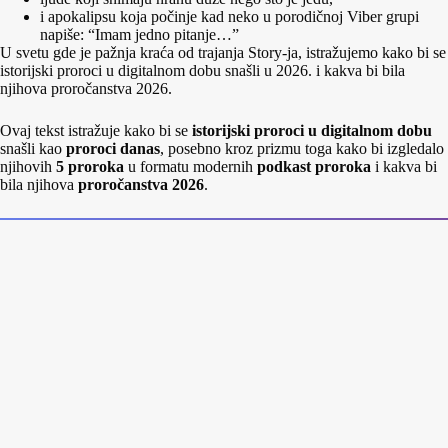
i apokalipsu koja počinje kad neko u porodičnoj Viber grupi
napiše: “Imam jedno pitanje…”
U svetu gde je pažnja kraća od trajanja Story‑ja, istražujemo kako bi se
istorijski proroci u digitalnom dobu snašli u 2026. i kakva bi bila
njihova proročanstva 2026.
Ovaj tekst istražuje kako bi se
istorijski proroci u digitalnom dobu
snašli kao
proroci danas
, posebno kroz prizmu toga kako bi izgledalo
njihovih
5 proroka
u formatu modernih
podkast proroka
i kakva bi
bila njihova
proročanstva 2026
.