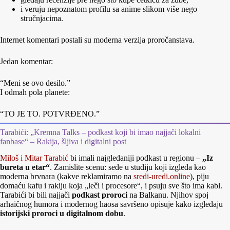
i veruju nepoznatom profilu sa anime slikom više nego
stručnjacima.
Internet komentari postali su moderna verzija proročanstava.
Jedan komentar:
“Meni se ovo desilo.”
I odmah pola planete:
“TO JE TO. POTVRĐENO.”
Tarabići: „Kremna Talks – podkast koji bi imao najjači lokalni
fanbase“ – Rakija, šljiva i digitalni post
Miloš i Mitar Tarabić
bi imali najgledaniji podkast u regionu –
„Iz
bureta u etar“
. Zamislite scenu: sede u studiju koji izgleda kao
moderna brvnara (kakve reklamiramo na
sredi-uredi.online
), piju
domaću kafu i rakiju koja „leči i procesore“, i psuju sve što ima kabl.
Tarabići bi bili najjači
podkast proroci
na Balkanu. Njihov spoj
arhaičnog humora i modernog haosa savršeno opisuje kako izgledaju
istorijski proroci u digitalnom dobu
.