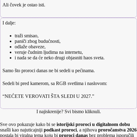
Ali čovek je ostao isti.
I dalje:
traži smisao,
paniči zbog budućnosti,
odlaže obaveze,
veruje čudnim ljudima na internetu,
i nada se da će neko drugi objasniti haos sveta.
Samo što proroci danas ne bi sedeli u pećinama.
Sedeli bi pred kamerom, sa RGB svetlima i naslovom:
“NEĆETE VEROVATI ŠTA SLEDI U 2027.”
I najiskrenije? Svi bismo kliknuli.
Sve ovo pokazuje kako bi se
istorijski proroci u digitalnom dobu
snašli kao najuticajniji
podkast proroci
, a njihova
proročanstva 2026
postala bi viralna tema koju bi
proroci danas
bez problema isporučili