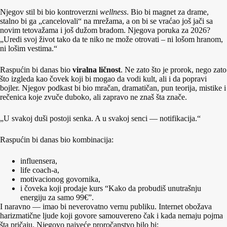
Njegov stil bi bio kontroverzni
wellness
. Bio bi magnet za drame,
stalno bi ga „cancelovali“ na mrežama, a on bi se vraćao još jači sa
novim tetovažama i još dužom bradom. Njegova poruka za 2026?
„Uredi svoj život tako da te niko ne može otrovati – ni lošom hranom,
ni lošim vestima.“
Raspućin bi danas bio
viralna ličnost
. Ne zato što je prorok, nego zato
što izgleda kao čovek koji bi mogao da vodi kult, ali i da popravi
bojler. Njegov podkast bi bio mračan, dramatičan, pun teorija, mistike i
rečenica koje zvuče duboko, ali zapravo ne znaš šta znače.
„U svakoj duši postoji senka. A u svakoj senci — notifikacija.“
Raspućin bi danas bio kombinacija:
influensera,
life coach-a,
motivacionog govornika,
i čoveka koji prodaje kurs “Kako da probudiš unutrašnju
energiju za samo 99€”.
I naravno — imao bi neverovatno vernu publiku. Internet obožava
harizmatične ljude koji govore samouvereno čak i kada nemaju pojma
šta pričaju. Njegovo najveće proročanstvo bilo bi: