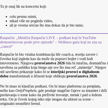
To je onaj lik na koncertu koji:
celu pesmu snimi,
nikad više ne pogleda video,
ali je veoma srećan što ima dokaz da je bio tamo.
Raspućin: „Mistični Raspućin LIVE – podkast koji bi YouTube
demonetizovao posle prve epizode“ – Wellness guru koji ne zna za
„cancel“
Raspućin bi bio viralna kombinacija life coach‑a, teorija zavere i
čoveka koji izgleda kao da može da popravi bojler i vodi kult
istovremeno. Njegova
proročanstva 2026
bila bi mračna, dramatična i
savršena za publiku koja binge‑uje sve što ima reč „misterija“. Njegov
stil savršeno prikazuje kako bi se
istorijski proroci u digitalnom
dobu
transformisali u ličnosti koje oblikuju
proročanstva 2026
.
Ne bi imao ni klasičan podkast. On bi imao platformu za pretplatu,
nešto kao
OnlyProphets
, gde prodaje magične čajeve za imunitet i drži
predavanja o tome kako da preživite trovanje, metak i pad u ledenu
reku. On je čovek kojeg niko nije mogao da ukloni sa scene –
originalni neuništivi brend.