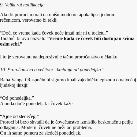
9. Veliki rat notifikacija
Ako bi proroci morali da opišu modernu apokalipsu jednom
rečenicom, verovatno bi rekli:
“Doći će vreme kada čovek neće imati mir ni u toaletu.”
Tarabići bi ovo nazvali:
“Vreme kada će čovek biti dostupan svima
osim sebi.”
I to je verovatno najdepresivnije tačno proročanstvo u članku.
10. Proročanstvo o večitom “kretanju od ponedeljka”
Baba Vanga i Raspućin bi sigurno imali zajedničku epizodu o najvećoj
ljudskoj iluziji:
“Od ponedeljka.”
A onda dođe ponedeljak i čovek kaže:
“Ajde od sledećeg.”
Proroci bi brzo shvatili da je čovečanstvo izmislilo beskonačnu petlju
odlaganja. Moderni čovek ne beži od problema.
On ih samo pomera za sledeći ponedeljak.