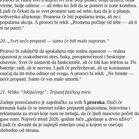
vreme, bolje odnose — ali retko ko želi da se pomeri iz zone komfora.
Ljudi će čekati da se svet promeni sam od sebe, kao da je u pitanju
softversko ažuriranje. Promena će biti popularna tema, ali ne i
popularna akcija. A proroci bi rekli: „Promena počinje od tebe — ali ti
si na pauzi.“
20. „Svet neće propasti — samo će biti malo naporan.“
Proroci bi zaključili da apokalipsa nije realna opasnost — realna
opasnost je svakodnevni stres, buka, preopterećenost i beskrajne
obaveze. Svet će nastaviti da funkcioniše, ali će biti kao telefon sa 3%
baterije: radi, ali te nervira. Ljudi će preživljavati, ali uz konstantan
osećaj da im treba odmor od svega. A proroci bi rekli: „Ne brinite —
neće propasti. Samo će vas malo smoriti.“
21. Veliko “Isključenje”: Trijumf fizičkog mira
Zadnje proročanstvo je zajedničko za svih
5 proroka
. Doći će
trenutak kada će se internet toliko prepuniti glupostima, botovima i
reklamama za stvari koje nam ne trebaju, da će ljudi masovno početi da
gase ruter. Najveći trend 2026. godine biće „gledanje u drvo uživo“.
Ljudi će shvatiti da je najlepši enterijer onaj u kojem se osećaju
slobodno od ekrana.