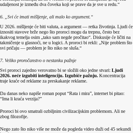
udaljenost je između dva čoveka koji se prave da je sve u redu.“
6. „Svi će imati mišljenje, ali malo ko argument.“
U 2026. mišljenje će biti valuta, a argument — retka životinja. Ljudi će
iznositi stavove brže nego što proroci mogu da trepnu, često bez
ikakvog temelja osim „tako sam negde pročitao“. Diskusije će ličiti na
takmičenje u glasnoći, ne u logici. A proroci bi rekli: „Nije problem što
svi pričaju — problem je što niko ne sluša.“
7. Veliko proročanstvo o nestanku pažnje
Svi proroci zajedno verovatno bi se složili oko jedne stvari:
Ljudi
2026. neće izgubiti inteligenciju. Izgubiće pažnju.
Koncentracija
traje kraće od reklame za preskakanje reklame.
Da danas neko napiše roman poput “Rata i mira”, internet bi pitao:
“Ima li kraća verzija?”
Proroci bi ovo smatrali ozbiljnim civilizacijskim problemom. Ali ne
zbog filozofije.
Nego zato što niko više ne može da pogleda video duži od 45 sekundi