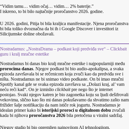
“Vidim tamu… vidim očaj… vidim… 2% baterije.”
I iskreno, to bi bilo najtačnije proročanstvo 2026. godine.
U 2026. godini, Pitija bi bila kraljica manifestacije. Njena proročanstva
bi bila toliko dvoznačna da bi ih i Google Discover i investitori iz
Silicijumske doline obožavali.
Nostradamus: „NostraDrama – podkast koji predviđa sve“ – Clickbait
guru i kralj mračne estetike
Nostradamus bi danas bio kralj mračne estetike i najpopularniji među
prorocima danas
. Njegov podkast bi bio audio‑apokalipsa, a svaka
epizoda završavala bi se rečenicom koja zvuči kao da predviđa sve i
ništa. Nostradamus ne bi snimao video podkaste. On bi imao mračni
Spotify kanal gde se svaka epizoda završava sa „Dolazi kraj, al’ vam
neću reći kad“. On je izmislio
clickbait
pre nego što je internet
postojao. Svaki njegov katren je bio zagonetka koju su ljudi dešifrovali
vekovima, slično kao što mi danas pokušavamo da shvatimo zašto nam
frižider šalje notifikaciju da nam ističe rok jogurtu. Nostradamus je
idealan primer kako bi
istorijski proroci u digitalnom dobu
zvučali
kada bi njihova
proročanstva 2026
bila pretočena u viralni sadržaj.
Njegov studio bi bio opremljen najnovijom AI tehnologijom.