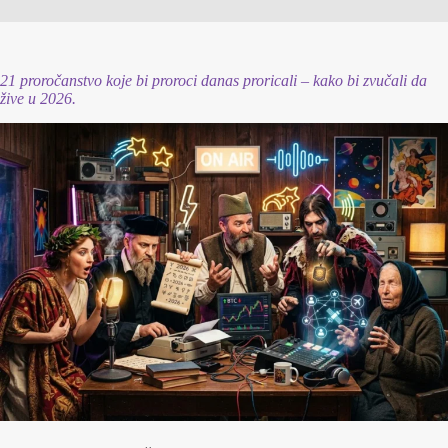
21 proročanstvo koje bi proroci danas proricali – kako bi zvučali da
žive u 2026.