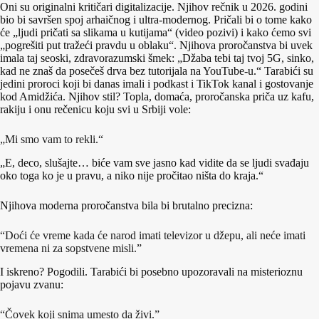
Oni su originalni kritičari digitalizacije. Njihov rečnik u 2026. godini
bio bi savršen spoj arhaičnog i ultra-modernog. Pričali bi o tome kako
će „ljudi pričati sa slikama u kutijama“ (video pozivi) i kako ćemo svi
„pogrešiti put tražeći pravdu u oblaku“. Njihova proročanstva bi uvek
imala taj seoski, zdravorazumski šmek: „Džaba tebi taj tvoj 5G, sinko,
kad ne znaš da posečeš drva bez tutorijala na YouTube-u.“ Tarabići su
jedini proroci koji bi danas imali i podkast i TikTok kanal i gostovanje
kod Amidžića. Njihov stil? Topla, domaća, proročanska priča uz kafu,
rakiju i onu rečenicu koju svi u Srbiji vole:
„Mi smo vam to rekli.“
„E, deco, slušajte… biće vam sve jasno kad vidite da se ljudi svađaju
oko toga ko je u pravu, a niko nije pročitao ništa do kraja.“
Njihova moderna proročanstva bila bi brutalno precizna:
“Doći će vreme kada će narod imati televizor u džepu, ali neće imati
vremena ni za sopstvene misli.”
I iskreno? Pogodili. Tarabići bi posebno upozoravali na misterioznu
pojavu zvanu:
“Čovek koji snima umesto da živi.”