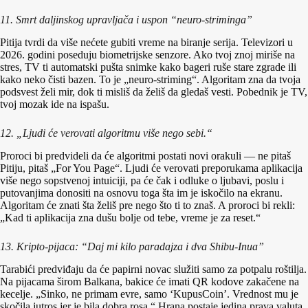
11. Smrt daljinskog upravljača i uspon “neuro-striminga”
Pitija tvrdi da više nećete gubiti vreme na biranje serija. Televizori u
2026. godini poseduju biometrijske senzore. Ako tvoj znoj miriše na
stres, TV ti automatski pušta snimke kako bageri ruše stare zgrade ili
kako neko čisti bazen. To je „neuro-striming“. Algoritam zna da tvoja
podsvest želi mir, dok ti misliš da želiš da gledaš vesti. Pobednik je TV,
tvoj mozak ide na ispašu.
12. „Ljudi će verovati algoritmu više nego sebi.“
Proroci bi predvideli da će algoritmi postati novi orakuli — ne pitaš
Pitiju, pitaš „For You Page“. Ljudi će verovati preporukama aplikacija
više nego sopstvenoj intuiciji, pa će čak i odluke o ljubavi, poslu i
putovanjima donositi na osnovu toga šta im je iskočilo na ekranu.
Algoritam će znati šta želiš pre nego što ti to znaš. A proroci bi rekli:
„Kad ti aplikacija zna dušu bolje od tebe, vreme je za reset.“
13. Kripto-pijaca: “Daj mi kilo paradajza i dva Shibu-Inua”
Tarabići predviđaju da će papirni novac služiti samo za potpalu roštilja.
Na pijacama širom Balkana, bakice će imati QR kodove zakačene na
kecelje. „Sinko, ne primam evre, samo ‘KupusCoin’. Vrednost mu je
skočila jutros jer je bila dobra rosa.“ Hrana postaje jedina prava valuta,