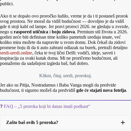
publici.
Ako ti se dopalo ovo proročko ludilo, vreme je da i ti postaneš prorok
svog prostora. Ne moraš da vidiš budućnost — dovoljno je da vidiš
gde ti stoji kabl od lampe. Jer pravi proroci 2026. ne gledaju u zvezde,
nego u
raspored utičnica
i
boju zidova
. Premium stil života u 2026.
godini neće biti definisan time koliko pametnih uređaja imate, već
koliko mira možete da napravite u svom domu. Dok čekaš da zidovi
promene boju ili da ti auto zabrani odlazak na burek, pretraži detaljno
sredi-uredi.online
, čeka te tvoj lični Delfi: vodiči, ideje, saveti i
inspiracija za svaki kutak doma. Mi ne proričemo budućnost, ali
pomažemo da sadašnjost izgleda baš, baš dobro.
Klikni, čitaj, uredi, prorokuj.
Jer ako su Pitija, Nostradamus i Baba Vanga mogli da predvide
budućnost, ti sigurno možeš da predvidiš
gde će stajati nova fotelja
.
❓ FAQ – „5 proroka koji bi danas imali podkast“
Zašto baš ovih 5 proroka?