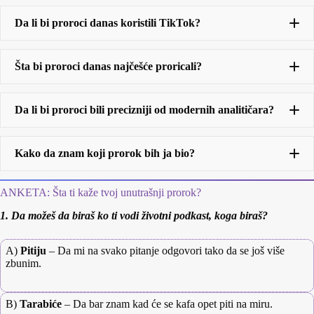
Da li bi proroci danas koristili TikTok?
Šta bi proroci danas najčešće proricali?
Da li bi proroci bili precizniji od modernih analitičara?
Kako da znam koji prorok bih ja bio?
ANKETA: Šta ti kaže tvoj unutrašnji prorok?
1. Da možeš da biraš ko ti vodi životni podkast, koga biraš?
A)
Pitiju
– Da mi na svako pitanje odgovori tako da se još više
zbunim.
B)
Tarabiće
– Da bar znam kad će se kafa opet piti na miru.