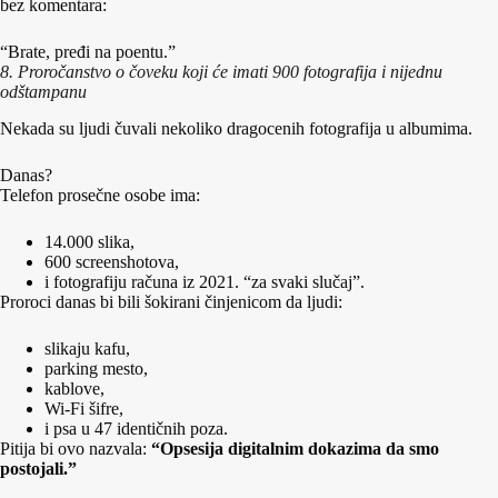
bez komentara:
“Brate, pređi na poentu.”
8. Proročanstvo o čoveku koji će imati 900 fotografija i nijednu
odštampanu
Nekada su ljudi čuvali nekoliko dragocenih fotografija u albumima.
Danas?
Telefon prosečne osobe ima:
14.000 slika,
600 screenshotova,
i fotografiju računa iz 2021. “za svaki slučaj”.
Proroci danas bi bili šokirani činjenicom da ljudi:
slikaju kafu,
parking mesto,
kablove,
Wi-Fi šifre,
i psa u 47 identičnih poza.
Pitija bi ovo nazvala:
“Opsesija digitalnim dokazima da smo
postojali.”