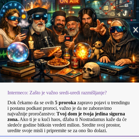
Intermeco: Zašto je važno sredi-uredi razmišljanje?
Dok čekamo da se ovih
5 proroka
zapravo pojavi u trendingu
i postanu podkast proroci, važno je da ne zaboravimo
najvažnije proročanstvo:
Tvoj dom je tvoja jedina sigurna
zona.
Ako ti je u kući haos, džaba ti Nostradamus kaže da će
sledeće godine bitkoin vredeti milion. Sredite svoj prostor,
uredite svoje misli i pripremite se za ono što dolazi.