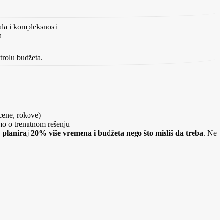
jala i kompleksnosti
a
trolu budžeta.
cene, rokove)
o o trenutnom rešenju
 planiraj 20% više vremena i budžeta nego što misliš da treba
. Ne