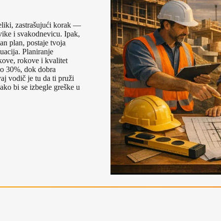
liki, zastrašujući korak —
vike i svakodnevicu. Ipak,
an plan, postaje tvoja
uacija. Planiranje
kove, rokove i kvalitet
 do 30%, dok dobra
 vodič je tu da ti pruži
kako bi se izbegle greške u