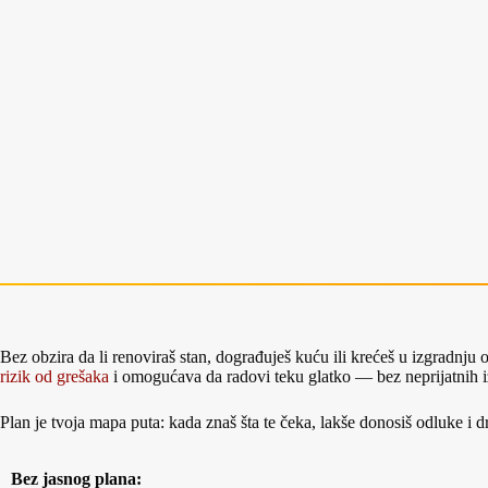
Bez obzira da li renoviraš stan, dograđuješ kuću ili krećeš u izgradnju
rizik od grešaka
i omogućava da radovi teku glatko — bez neprijatnih 
Plan je tvoja mapa puta: kada znaš šta te čeka, lakše donosiš odluke i 
Bez jasnog plana: