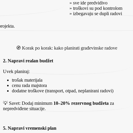
» sve ide predvidivo
» troškovi su pod kontrolom
» izbegavaju se dupli radovi
rojekta.
🧭 Korak po korak: kako planirati građevinske radove
2. Napravi realan budžet
Uvek planiraj:
trošak materijala
cenu rada majstora
dodatne troškove (transport, otpad, neplanirani radovi)
💡 Savet: Dodaj minimum
10–20% rezervnog budžeta
za
nepredviđene situacije.
5. Napravi vremenski plan