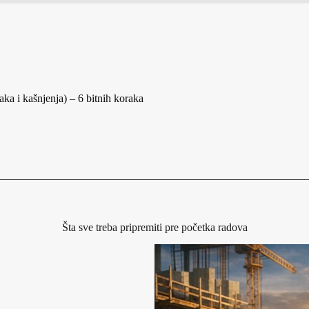
ka i kašnjenja) – 6 bitnih koraka
Šta sve treba pripremiti pre početka radova