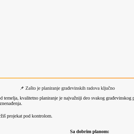
📌 Zašto je planiranje građevinskih radova ključno
 od temelja, kvalitetno planiranje je najvažniji deo svakog građevinskog
iznenađenja.
držiš projekat pod kontrolom.
Sa dobrim planom: