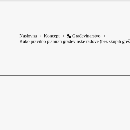
Naslovna
Koncept
🔣 Građevinarstvo
Kako pravilno planirati građevinske radove (bez skupih greša