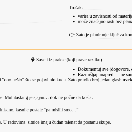
Trošak:
varira u zavisnosti od materi
može značajno rasti bez plan
👉 Zato je planiranje ključ za kon
🧠 Saveti iz prakse (koji prave razliku)
Dokumentuj sve (dogovore, 
Razmišljaj unapred — ne sam
 “ono nešto” što se pojavi niotkuda. Zato pravilo broj jedan glasi:
uvek
me. Multitasking je sjajan… dok ne počne da košta.
finisano, kasnije postaje “pa mislili smo…”.
. U radovima, sitnice imaju čudan talenat da postanu skupe.