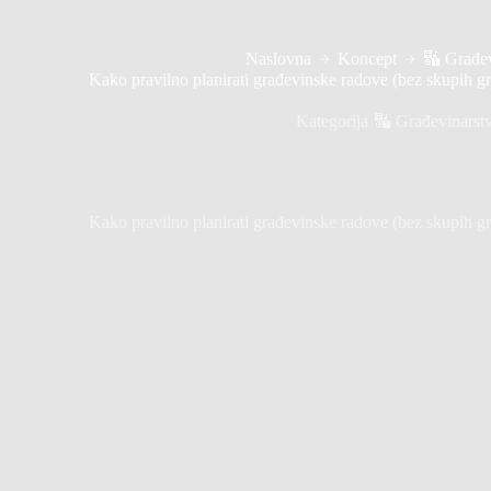
Naslovna
Koncept
🔣 Građev
Kako pravilno planirati građevinske radove (bez skupih gre
Kategorija
🔣 Građevinarst
Kako pravilno planirati građevinske radove (bez skupih gre