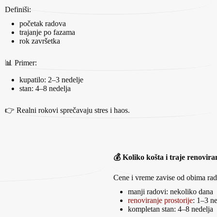
Definiši:
početak radova
trajanje po fazama
rok završetka
📊 Primer:
kupatilo: 2–3 nedelje
stan: 4–8 nedelja
👉 Realni rokovi sprečavaju stres i haos.
💰 Koliko košta i traje renovira
Cene i vreme zavise od obima rado
manji radovi: nekoliko dana
renoviranje prostorije
: 1–3 ne
kompletan stan: 4–8 nedelja