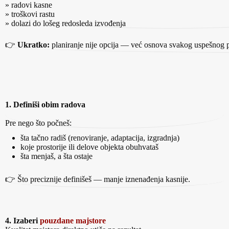
» radovi kasne
» troškovi rastu
» dolazi do lošeg redosleda izvođenja
👉
Ukratko:
planiranje nije opcija — već osnova svakog uspešnog p
1. Definiši obim radova
Pre nego što počneš:
šta tačno radiš (renoviranje, adaptacija, izgradnja)
koje prostorije ili delove objekta obuhvataš
šta menjaš, a šta ostaje
👉 Što preciznije definišeš — manje iznenađenja kasnije.
4. Izaberi
pouzdane majstore