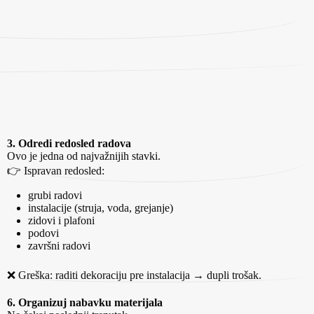
3. Odredi redosled radova
Ovo je jedna od najvažnijih stavki.
👉 Ispravan redosled:
grubi radovi
instalacije (struja, voda, grejanje)
zidovi i plafoni
podovi
završni radovi
❌ Greška: raditi dekoraciju pre instalacija → dupli trošak.
6. Organizuj nabavku materijala