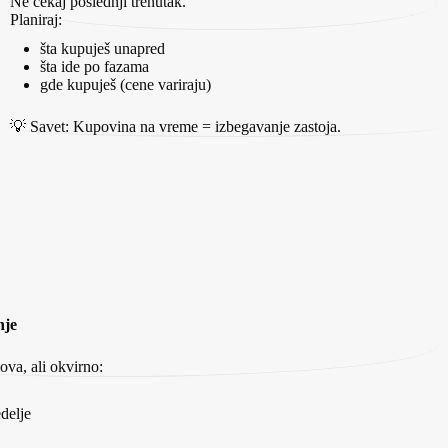
Ne čekaj poslednji trenutak.
Planiraj:
šta kupuješ unapred
šta ide po fazama
gde kupuješ (cene variraju)
💡 Savet: Kupovina na vreme = izbegavanje zastoja.
nje
va, ali okvirno:
delje