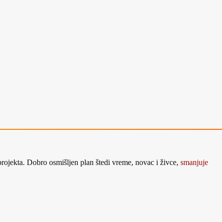
 projekta. Dobro osmišljen plan štedi vreme, novac i živce,
smanjuje