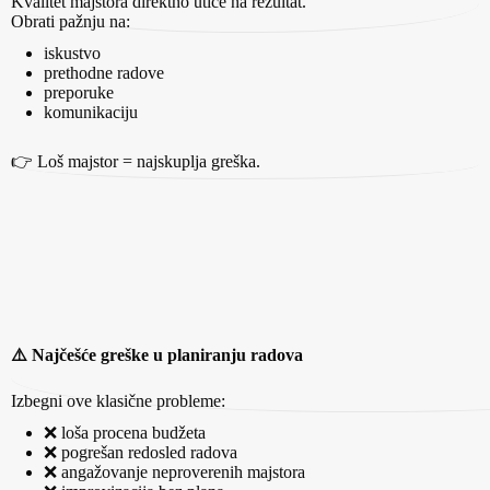
Kvalitet majstora direktno utiče na rezultat.
Obrati pažnju na:
iskustvo
prethodne radove
preporuke
komunikaciju
👉 Loš majstor = najskuplja greška.
⚠️ Najčešće greške u planiranju radova
Izbegni ove klasične probleme:
❌ loša procena budžeta
❌ pogrešan redosled radova
❌ angažovanje neproverenih majstora