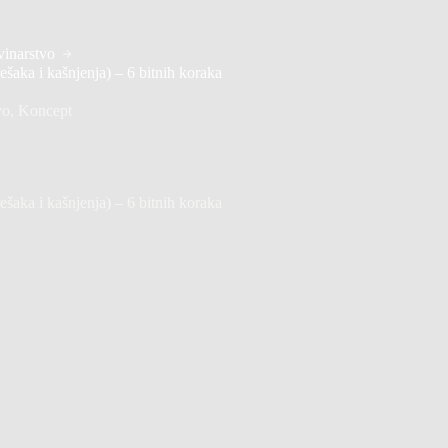
inarstvo
šaka i kašnjenja) – 6 bitnih koraka
vo
,
Koncept
šaka i kašnjenja) – 6 bitnih koraka