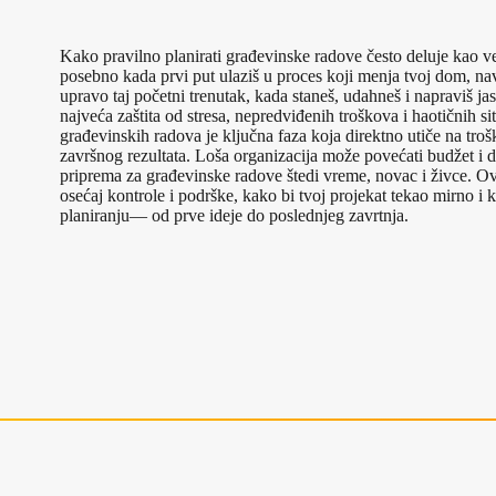
Kako pravilno planirati građevinske radove često deluje kao ve
posebno kada prvi put ulaziš u proces koji menja tvoj dom, na
upravo taj početni trenutak, kada staneš, udahneš i napraviš jas
najveća zaštita od stresa, nepredviđenih troškova i haotičnih sit
građevinskih radova je ključna faza koja direktno utiče na troš
završnog rezultata. Loša organizacija može povećati budžet i
priprema za građevinske radove štedi vreme, novac i živce. Ovaj
osećaj kontrole i podrške, kako bi tvoj projekat tekao mirno i 
planiranju— od prve ideje do poslednjeg zavrtnja.