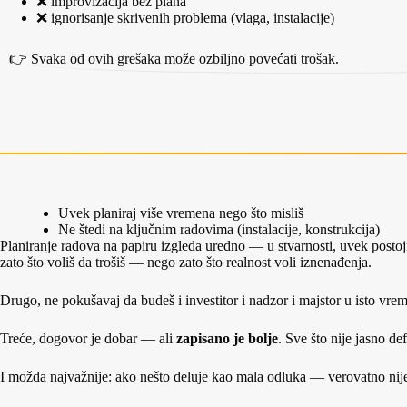
❌ improvizacija bez plana
❌ ignorisanje skrivenih problema (vlaga, instalacije)
👉 Svaka od ovih grešaka može ozbiljno povećati trošak.
Uvek planiraj više vremena nego što misliš
Ne štedi na ključnim radovima (instalacije, konstrukcija)
Planiranje radova na papiru izgleda uredno — u stvarnosti, uvek postoji
zato što voliš da trošiš — nego zato što realnost voli iznenađenja.
Drugo, ne pokušavaj da budeš i investitor i nadzor i majstor u isto vre
Treće, dogovor je dobar — ali
zapisano je bolje
. Sve što nije jasno de
I možda najvažnije: ako nešto deluje kao mala odluka — verovatno nije