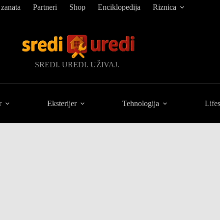
 zanata
Partneri
Shop
Enciklopedija
Riznica
SREDI. UREDI. UŽIVAJ.
r
Eksterijer
Tehnologija
Lifes