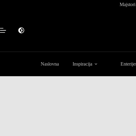
Preskoči
Majstori
na
sadržaj
Naslovna
Inspiracija
Enterije