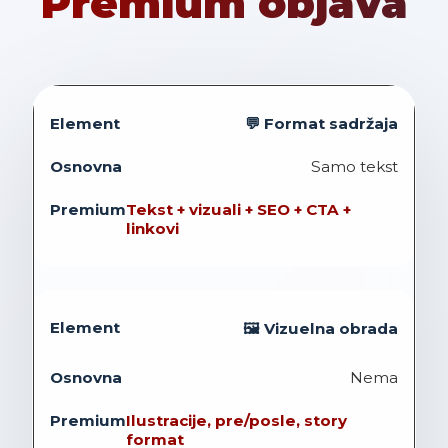
Premium objava
💬 Format sadržaja
Samo tekst
Tekst + vizuali + SEO + CTA +
linkovi
🖼️ Vizuelna obrada
Nema
Ilustracije, pre/posle, story
format