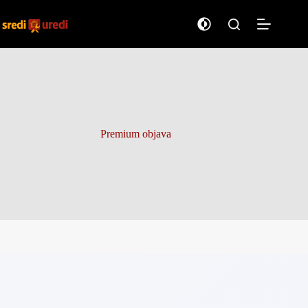
Preskoči
na
sadržaj
Premium objava