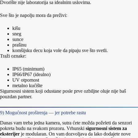
Dvorište nije laboratorija sa idealnim uslovima.
Sve što je napolju mora da preživi:
kišu
sneg
sunce
prašinu
komšijsku decu koja vole da pipaju sve što svetli.
Traži oznake:
IP65 (minimum)
IP66/IP67 (idealno)
UV otpornost
metalno kućište
Sigurnosni sistem koji odustane posle prve ozbiljne oluje nije baš
pouzdan partner.
9) Mogućnost proširenja — jer potrebe rastu
Danas vam treba jedna kamera, sutra ćete možda poželeti da senzori
pokreta budu na svakom prozoru. Vrhunski
sigurnosni sistem za
eksterijer
je modularan. On vam dozvoljava da lako dodajete nove