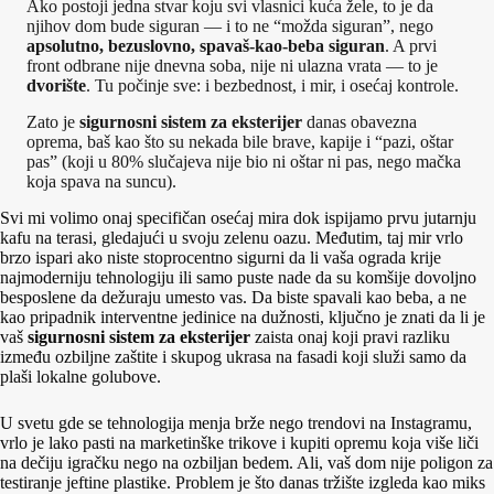
Ako postoji jedna stvar koju svi vlasnici kuća žele, to je da
njihov dom bude siguran — i to ne “možda siguran”, nego
apsolutno, bezuslovno, spavaš-kao-beba siguran
. A prvi
front odbrane nije dnevna soba, nije ni ulazna vrata — to je
dvorište
. Tu počinje sve: i bezbednost, i mir, i osećaj kontrole.
Zato je
sigurnosni sistem za eksterijer
danas obavezna
oprema, baš kao što su nekada bile brave, kapije i “pazi, oštar
pas” (koji u 80% slučajeva nije bio ni oštar ni pas, nego mačka
koja spava na suncu).
Svi mi volimo onaj specifičan osećaj mira dok ispijamo prvu jutarnju
kafu na terasi, gledajući u svoju zelenu oazu. Međutim, taj mir vrlo
brzo ispari ako niste stoprocentno sigurni da li vaša ograda krije
najmoderniju tehnologiju ili samo puste nade da su komšije dovoljno
besposlene da dežuraju umesto vas. Da biste spavali kao beba, a ne
kao pripadnik interventne jedinice na dužnosti, ključno je znati da li je
vaš
sigurnosni sistem za eksterijer
zaista onaj koji pravi razliku
između ozbiljne zaštite i skupog ukrasa na fasadi koji služi samo da
plaši lokalne golubove.
U svetu gde se tehnologija menja brže nego trendovi na Instagramu,
vrlo je lako pasti na marketinške trikove i kupiti opremu koja više liči
na dečiju igračku nego na ozbiljan bedem. Ali, vaš dom nije poligon za
testiranje jeftine plastike. Problem je što danas tržište izgleda kao miks