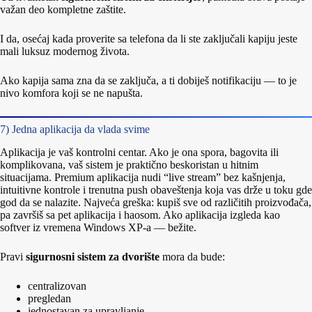
važan deo kompletne zaštite.
I da, osećaj kada proverite sa telefona da li ste zaključali kapiju jeste
mali luksuz modernog života.
Ako kapija sama zna da se zaključa, a ti dobiješ notifikaciju — to je
nivo komfora koji se ne napušta.
7) Jedna aplikacija da vlada svime
Aplikacija je vaš kontrolni centar. Ako je ona spora, bagovita ili
komplikovana, vaš sistem je praktično beskoristan u hitnim
situacijama. Premium aplikacija nudi “live stream” bez kašnjenja,
intuitivne kontrole i trenutna push obaveštenja koja vas drže u toku gde
god da se nalazite. Najveća greška: kupiš sve od različitih proizvođača,
pa završiš sa pet aplikacija i haosom. Ako aplikacija izgleda kao
softver iz vremena Windows XP-a — bežite.
Pravi
sigurnosni sistem za dvorište
mora da bude:
centralizovan
pregledan
jednostavan za upravljanje