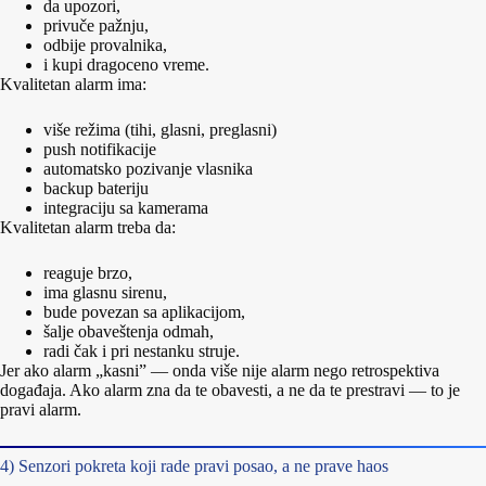
da upozori,
privuče pažnju,
odbije provalnika,
i kupi dragoceno vreme.
Kvalitetan alarm ima:
više režima (tihi, glasni, preglasni)
push notifikacije
automatsko pozivanje vlasnika
backup bateriju
integraciju sa kamerama
Kvalitetan alarm treba da:
reaguje brzo,
ima glasnu sirenu,
bude povezan sa aplikacijom,
šalje obaveštenja odmah,
radi čak i pri nestanku struje.
Jer ako alarm „kasni” — onda više nije alarm nego retrospektiva
događaja. Ako alarm zna da te obavesti, a ne da te prestravi — to je
pravi alarm.
4) Senzori pokreta koji rade pravi posao, a ne prave haos