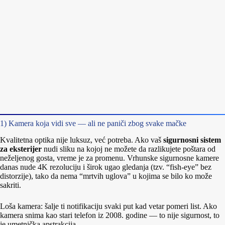
1) Kamera koja vidi sve — ali ne paniči zbog svake mačke
Kvalitetna optika nije luksuz, već potreba. Ako vaš
sigurnosni sistem
za eksterijer
nudi sliku na kojoj ne možete da razlikujete poštara od
neželjenog gosta, vreme je za promenu. Vrhunske sigurnosne kamere
danas nude 4K rezoluciju i širok ugao gledanja (tzv. “fish-eye” bez
distorzije), tako da nema “mrtvih uglova” u kojima se bilo ko može
sakriti.
Loša kamera: šalje ti notifikaciju svaki put kad vetar pomeri list. Ako
kamera snima kao stari telefon iz 2008. godine — to nije sigurnost, to
je umetnička apstrakcija.