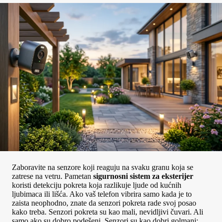
Zaboravite na senzore koji reaguju na svaku granu koja se
zatrese na vetru. Pametan
sigurnosni sistem za eksterijer
koristi detekciju pokreta koja razlikuje ljude od kućnih
ljubimaca ili lišća. Ako vaš telefon vibrira samo kada je to
zaista neophodno, znate da senzori pokreta rade svoj posao
kako treba. Senzori pokreta su kao mali, nevidljivi čuvari. Ali
samo ako su dobro podešeni. Senzori su kao dobri golmani: