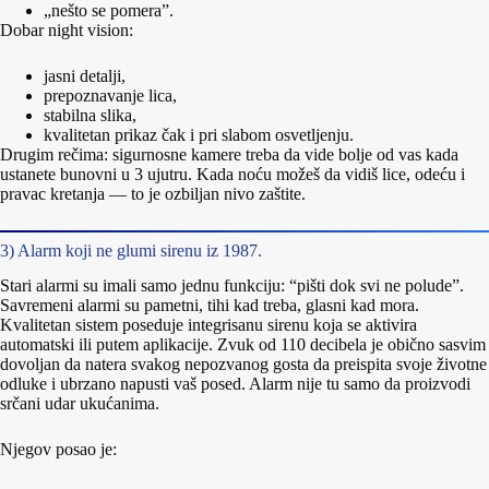
„nešto se pomera”.
Dobar night vision:
jasni detalji,
prepoznavanje lica,
stabilna slika,
kvalitetan prikaz čak i pri slabom osvetljenju.
Drugim rečima: sigurnosne kamere treba da vide bolje od vas kada
ustanete bunovni u 3 ujutru. Kada noću možeš da vidiš lice, odeću i
pravac kretanja — to je ozbiljan nivo zaštite.
3) Alarm koji ne glumi sirenu iz 1987.
Stari alarmi su imali samo jednu funkciju: “pišti dok svi ne polude”.
Savremeni alarmi su pametni, tihi kad treba, glasni kad mora.
Kvalitetan sistem poseduje integrisanu sirenu koja se aktivira
automatski ili putem aplikacije. Zvuk od 110 decibela je obično sasvim
dovoljan da natera svakog nepozvanog gosta da preispita svoje životne
odluke i ubrzano napusti vaš posed. Alarm nije tu samo da proizvodi
srčani udar ukućanima.
Njegov posao je: