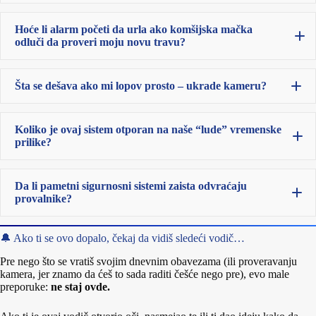
kvaliteta snimka,
broja kamera,
Hoće li alarm početi da urla ako komšijska mačka
cloud skladištenja,
odluči da proveri moju novu travu?
i učestalosti pregleda uživo.
aplikacija baguje,
Šta se dešava ako mi lopov prosto – ukrade kameru?
sigurnosni sistem za eksterijer
notifikacije kasne,
ili pregled snimka traje duže nego epizoda serije.
Koliko je ovaj sistem otporan na naše “lude” vremenske
prilike?
sigurnosni sistem za eksterijer
Da li pametni sigurnosni sistemi zaista odvraćaju
provalnike?
🔔 Ako ti se ovo dopalo, čekaj da vidiš sledeći vodič…
Pre nego što se vratiš svojim dnevnim obavezama (ili proveravanju
kamera, jer znamo da ćeš to sada raditi češće nego pre), evo male
preporuke:
ne staj ovde.