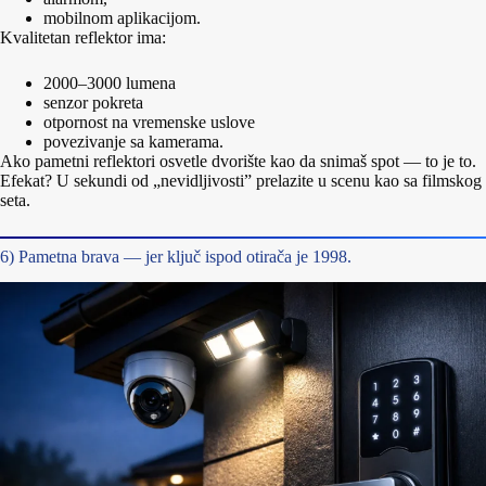
mobilnom aplikacijom.
Kvalitetan reflektor ima:
2000–3000 lumena
senzor pokreta
otpornost na vremenske uslove
povezivanje sa kamerama.
Ako pametni reflektori osvetle dvorište kao da snimaš spot — to je to.
Efekat? U sekundi od „nevidljivosti” prelazite u scenu kao sa filmskog
seta.
6) Pametna brava — jer ključ ispod otirača je 1998.