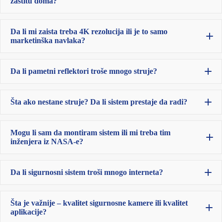
zaštitu doma?
tri do četiri
sigurnosne kamere
Da li mi zaista treba 4K rezolucija ili je to samo
marketinška navlaka?
alarm
glavni ulaz,
senzori pokreta,
Da li pametni reflektori troše mnogo struje?
kapiju,
pametni reflektori,
prilaz,
i pametnim bravama.
garažu,
i zadnji deo kuće.
Šta ako nestane struje? Da li sistem prestaje da radi?
sigurnosni sistem za eksterijer
backup
Mogu li sam da montiram sistem ili mi treba tim
bateriju
mobilnu konekciju
inženjera iz NASA-e?
Da li sigurnosni sistem troši mnogo interneta?
Šta je važnije – kvalitet sigurnosne kamere ili kvalitet
aplikacije?