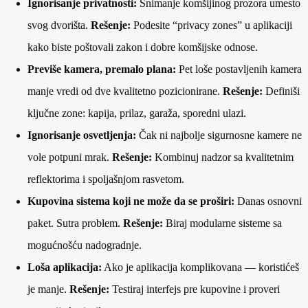
Ignorisanje privatnosti:
Snimanje komšijinog prozora umesto
svog dvorišta.
Rešenje:
Podesite “privacy zones” u aplikaciji
kako biste poštovali zakon i dobre komšijske odnose.
Previše kamera, premalo plana:
Pet loše postavljenih kamera
manje vredi od dve kvalitetno pozicionirane.
Rešenje:
Definiši
ključne zone: kapija, prilaz, garaža, sporedni ulazi.
Ignorisanje osvetljenja:
Čak ni najbolje sigurnosne kamere ne
vole potpuni mrak.
Rešenje:
Kombinuj nadzor sa kvalitetnim
reflektorima i spoljašnjom rasvetom.
Kupovina sistema koji ne može da se proširi:
Danas osnovni
paket. Sutra problem.
Rešenje:
Biraj modularne sisteme sa
mogućnošću nadogradnje.
Loša aplikacija:
Ako je aplikacija komplikovana — koristićeš
je manje.
Rešenje:
Testiraj interfejs pre kupovine i proveri