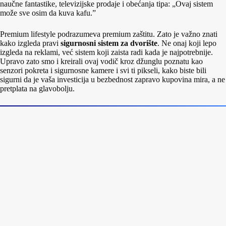
naučne fantastike, televizijske prodaje i obećanja tipa: „Ovaj sistem
može sve osim da kuva kafu.”
Premium lifestyle podrazumeva premium zaštitu. Zato je važno znati
kako izgleda pravi
sigurnosni sistem za dvorište
. Ne onaj koji lepo
izgleda na reklami, već sistem koji zaista radi kada je najpotrebnije.
Upravo zato smo i kreirali ovaj vodič kroz džunglu poznatu kao
senzori pokreta i sigurnosne kamere i svi ti pikseli, kako biste bili
sigurni da je vaša investicija u bezbednost zapravo kupovina mira, a ne
pretplata na glavobolju.