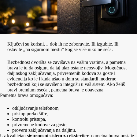
Ključevi su korisni… dok ih ne zaboravite. Ili izgubite. Ili
ostavite „na sigurnom mestu” kog se više niko ne seća.
Bezbednost dvorišta se završava na vašim vratima, a pametna
brava je tu da osigura da taj ulaz ostane neosvojiv. Mogućnost
daljinskog zaključavanja, privremenih kodova za goste i
evidencija ko je i kada ušao u dom su standardi moderne
bezbednosti koji se savršeno integrišu u vaš sistem. Ako želiš
pravi premium osećaj, pametna brava je obavezna.
Pametna brava omogućava:
otključavanje telefonom,
pristup preko šifre,
kontrolu pristupa,
privremene kodove za goste,
proveru zaključavanja na daljinu.
Uz kvalitetan
sigurnosni sistem za eksterijer
, pametna brava postaje