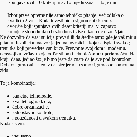
ispunjava ovih 10 kriterijuma. To nije luksuz — to je mir.
Izbor prave opreme nije samo tehničko pitanje, već odluka o
kvalitetu života. Kada investirate u sigurnosni sistem za
dvorište
koji ispunjava ovih deset kriterijuma, vi zapravo
kupujete slobodu da o bezbednosti više nikada ne razmišljate.
Ne dozvolite da vas intuicija prevari ili da štedite tamo gde je vaš mir u
pitanju. Kvalitetan nadzor je jedina investicija koja se isplati svakog
trenutka koji provedete van kuće. Pretvorite svoj dom u modernu,
neosvojivu tvrđavu koja odiše stilom i tehnološkom superiornošću. Na
kraju dana, jedino što je bitno jeste da znate da je sve pod kontrolom.
Dobar sigurnosni sistem za eksterijer nisu samo sigurnosne kamere na
zidu.
To je kombinacija:
pametne tehnologije,
kvalitetnog nadzora,
dobre organizacije,
jednostavne kontrole,
i pouzdanosti u svakom trenutku.
Kada sistem:
vidi jasno,