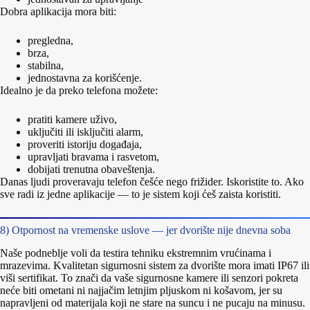
Dobra aplikacija mora biti:
pregledna,
brza,
stabilna,
jednostavna za korišćenje.
Idealno je da preko telefona možete:
pratiti kamere uživo,
uključiti ili isključiti alarm,
proveriti istoriju događaja,
upravljati bravama i rasvetom,
dobijati trenutna obaveštenja.
Danas ljudi proveravaju telefon češće nego frižider. Iskoristite to. Ako
sve radi iz jedne aplikacije — to je sistem koji ćeš zaista koristiti.
8) Otpornost na vremenske uslove — jer dvorište nije dnevna soba
Naše podneblje voli da testira tehniku ekstremnim vrućinama i
mrazevima. Kvalitetan sigurnosni sistem za dvorište mora imati IP67 ili
viši sertifikat. To znači da vaše sigurnosne kamere ili senzori pokreta
neće biti ometani ni najjačim letnjim pljuskom ni košavom, jer su
napravljeni od materijala koji ne stare na suncu i ne pucaju na minusu.