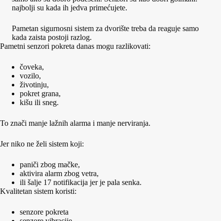
najbolji su kada ih jedva primećujete.
Pametan sigurnosni sistem za dvorište treba da reaguje samo
kada zaista postoji razlog.
Pametni senzori pokreta danas mogu razlikovati:
čoveka,
vozilo,
životinju,
pokret grana,
kišu ili sneg.
To znači manje lažnih alarma i manje nerviranja.
Jer niko ne želi sistem koji:
paniči zbog mačke,
aktivira alarm zbog vetra,
ili šalje 17 notifikacija jer je pala senka.
Kvalitetan sistem koristi:
senzore pokreta
senzore vibracije