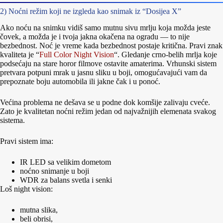
2) Noćni režim koji ne izgleda kao snimak iz “Dosijea X”
Ako noću na snimku vidiš samo mutnu sivu mrlju koja možda jeste
čovek, a možda je i tvoja jakna okačena na ogradu — to nije
bezbednost. Noć je vreme kada bezbednost postaje kritična. Pravi znak
kvaliteta je “
Full Color Night Vision
“. Gledanje crno-belih mrlja koje
podsećaju na stare horor filmove ostavite amaterima. Vrhunski sistem
pretvara potpuni mrak u jasnu sliku u boji, omogućavajući vam da
prepoznate boju automobila ili jakne čak i u ponoć.
Većina problema ne dešava se u podne dok komšije zalivaju cveće.
Zato je kvalitetan noćni režim jedan od najvažnijih elemenata svakog
sistema.
Pravi sistem ima:
IR LED sa velikim dometom
noćno snimanje u boji
WDR za balans svetla i senki
Loš night vision:
mutna slika,
beli obrisi,