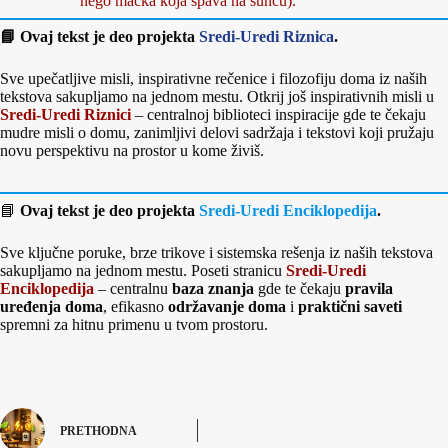
nego mačka koja spava na suncu).
📘 Ovaj tekst je deo projekta
Sredi-Uredi Riznica
.
Sve upečatljive misli, inspirativne rečenice i filozofiju doma iz naših
tekstova sakupljamo na jednom mestu. Otkrij još inspirativnih misli u
Sredi-Uredi Riznici
– centralnoj biblioteci inspiracije gde te čekaju
mudre misli o domu, zanimljivi delovi sadržaja i tekstovi koji pružaju
novu perspektivu na prostor u kome živiš.
📘
Ovaj tekst je deo projekta
Sredi-Uredi Enciklopedija
.
Sve ključne poruke, brze trikove i sistemska rešenja iz naših tekstova
sakupljamo na jednom mestu. Poseti stranicu
Sredi-Uredi
Enciklopedija
– centralnu
baza znanja
gde te čekaju
pravila
uređenja doma
, efikasno
održavanje doma
i
praktični saveti
spremni za hitnu primenu u tvom prostoru.
PRETHODNA