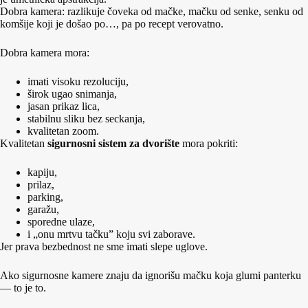
Dobra kamera: razlikuje čoveka od mačke, mačku od senke, senku od
komšije koji je došao po…, pa po recept verovatno.
Dobra kamera mora:
imati visoku rezoluciju,
širok ugao snimanja,
jasan prikaz lica,
stabilnu sliku bez seckanja,
kvalitetan zoom.
Kvalitetan
sigurnosni sistem za dvorište
mora pokriti:
kapiju,
prilaz,
parking,
garažu,
sporedne ulaze,
i „onu mrtvu tačku” koju svi zaborave.
Jer prava bezbednost ne sme imati slepe uglove.
Ako sigurnosne kamere znaju da ignorišu mačku koja glumi panterku
— to je to.