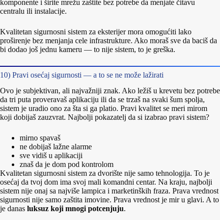
komponente i širite mrežu zaštite bez potrebe da menjate čitavu
centralu ili instalacije.
Kvalitetan sigurnosni sistem za eksterijer mora omogućiti lako
proširenje bez menjanja cele infrastrukture. Ako moraš sve da baciš da
bi dodao još jednu kameru — to nije sistem, to je greška.
10) Pravi osećaj sigurnosti — a to se ne može lažirati
Ovo je subjektivan, ali najvažniji znak. Ako ležiš u krevetu bez potrebe
da tri puta proveravaš aplikaciju ili da se trzaš na svaki šum spolja,
sistem je uradio ono za šta si ga platio. Pravi kvalitet se meri mirom
koji dobijaš zauzvrat. Najbolji pokazatelj da si izabrao pravi sistem?
mirno spavaš
ne dobijaš lažne alarme
sve vidiš u aplikaciji
znaš da je dom pod kontrolom
Kvalitetan sigurnosni sistem za dvorište nije samo tehnologija. To je
osećaj da tvoj dom ima svoj mali komandni centar. Na kraju, najbolji
sistem nije onaj sa najviše lampica i marketinških fraza. Prava vrednost
sigurnosti nije samo zaštita imovine. Prava vrednost je mir u glavi. A to
je danas
luksuz koji mnogi potcenjuju
.