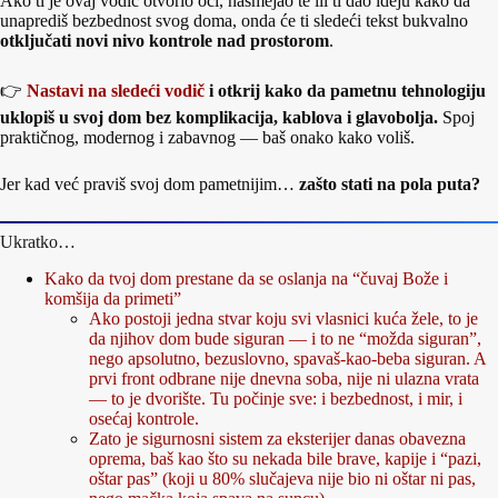
Ako ti je ovaj vodič otvorio oči, nasmejao te ili ti dao ideju kako da
unaprediš bezbednost svog doma, onda će ti sledeći tekst bukvalno
otključati novi nivo kontrole nad prostorom
.
👉
Nastavi na sledeći vodič
i otkrij kako da pametnu tehnologiju
uklopiš u svoj dom bez komplikacija, kablova i glavobolja.
Spoj
praktičnog, modernog i zabavnog — baš onako kako voliš.
Jer kad već praviš svoj dom pametnijim…
zašto stati na pola puta?
Ukratko…
Kako da tvoj dom prestane da se oslanja na “čuvaj Bože i
komšija da primeti”
Ako postoji jedna stvar koju svi vlasnici kuća žele, to je
da njihov dom bude siguran — i to ne “možda siguran”,
nego apsolutno, bezuslovno, spavaš-kao-beba siguran. A
prvi front odbrane nije dnevna soba, nije ni ulazna vrata
— to je dvorište. Tu počinje sve: i bezbednost, i mir, i
osećaj kontrole.
Zato je sigurnosni sistem za eksterijer danas obavezna
oprema, baš kao što su nekada bile brave, kapije i “pazi,
oštar pas” (koji u 80% slučajeva nije bio ni oštar ni pas,