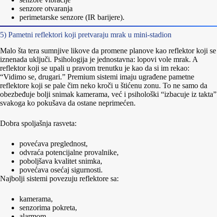
senzore otvaranja
perimetarske senzore (IR barijere).
5) Pametni reflektori koji pretvaraju mrak u mini-stadion
Malo šta tera sumnjive likove da promene planove kao reflektor koji se
iznenada uključi. Psihologija je jednostavna: lopovi vole mrak. A
reflektor koji se upali u pravom trenutku je kao da si im rekao:
“Vidimo se, drugari.” Premium sistemi imaju ugrađene pametne
reflektore koji se pale čim neko kroči u štićenu zonu. To ne samo da
obezbeđuje bolji snimak kamerama, već i psihološki “izbacuje iz takta”
svakoga ko pokušava da ostane neprimećen.
Dobra spoljašnja rasveta:
povećava preglednost,
odvraća potencijalne provalnike,
poboljšava kvalitet snimka,
povećava osećaj sigurnosti.
Najbolji sistemi povezuju reflektore sa:
kamerama,
senzorima pokreta,
alarmom,