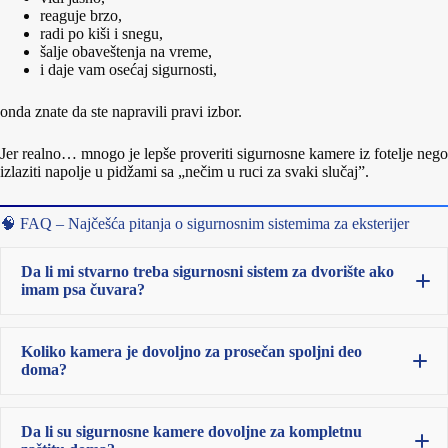
reaguje brzo,
radi po kiši i snegu,
šalje obaveštenja na vreme,
i daje vam osećaj sigurnosti,
onda znate da ste napravili pravi izbor.
Jer realno… mnogo je lepše proveriti sigurnosne kamere iz fotelje nego
izlaziti napolje u pidžami sa „nečim u ruci za svaki slučaj”.
🧠 FAQ – Najčešća pitanja o sigurnosnim sistemima za eksterijer
Da li mi stvarno treba sigurnosni sistem za dvorište ako
imam psa čuvara?
Koliko kamera je dovoljno za prosečan spoljni deo
doma?
Da li su sigurnosne kamere dovoljne za kompletnu