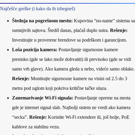
Najčešće greške (i kako da ih izbegneš)
Štednja na pogrešnom mestu:
Kupovina “no-name” sistema sa
sumnjivih sajtova. Štediš danas, plaćaš duplo sutra.
Rešenje:
Investirajte u proverene brendove sa podrškom i garancijom.
Loša pozicija kamera:
Postavljanje sigurnosne kamere
prenisko (gde se lako može dohvatiti) ili previsoko (gde se vidi
samo vrh glave). Ako kamera gleda u nebo, videće samo oblake.
Rešenje:
Montirajte sigurnosne kamere na visini od 2.5 do 3
metra pod uglom koji pokriva kritične tačke ulaza.
Zanemarivanje Wi-Fi signala:
Postavljanje opreme na mesta
gde je internet signal slab. Najbolji sistem ne vredi ako kamera
“secka”.
Rešenje:
Koristite Wi-Fi extendere ili, još bolje, PoE
kablove za stabilnu vezu.