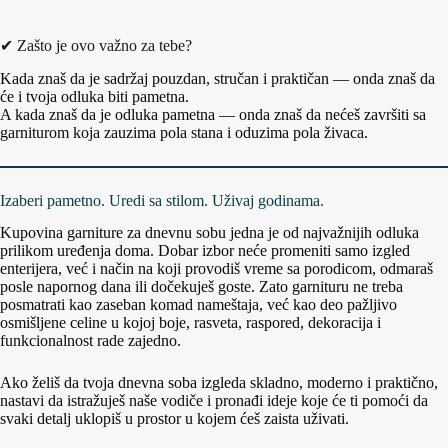
✔ Zašto je ovo važno za tebe?
Kada znaš da je sadržaj pouzdan, stručan i praktičan — onda znaš da
će i tvoja odluka biti pametna.
A kada znaš da je odluka pametna — onda znaš da nećeš završiti sa
garniturom koja zauzima pola stana i oduzima pola živaca.
Izaberi pametno. Uredi sa stilom. Uživaj godinama.
Kupovina garniture za dnevnu sobu jedna je od najvažnijih odluka
prilikom uređenja doma. Dobar izbor neće promeniti samo izgled
enterijera, već i način na koji provodiš vreme sa porodicom, odmaraš
posle napornog dana ili dočekuješ goste. Zato garnituru ne treba
posmatrati kao zaseban komad nameštaja, već kao deo pažljivo
osmišljene celine u kojoj boje, rasveta, raspored, dekoracija i
funkcionalnost rade zajedno.
Ako želiš da tvoja dnevna soba izgleda skladno, moderno i praktično,
nastavi da istražuješ naše vodiče i pronađi ideje koje će ti pomoći da
svaki detalj uklopiš u prostor u kojem ćeš zaista uživati.