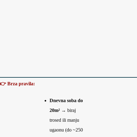
👉 Brza pravila:
Dnevna soba do
20m²
→ biraj
trosed ili manju
ugaonu (do ~250