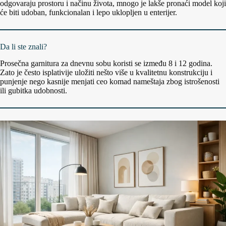
odgovaraju prostoru i načinu života, mnogo je lakše pronaći model koji
će biti udoban, funkcionalan i lepo uklopljen u enterijer.
Da li ste znali?
Prosečna garnitura za dnevnu sobu koristi se između 8 i 12 godina.
Zato je često isplativije uložiti nešto više u kvalitetnu konstrukciju i
punjenje nego kasnije menjati ceo komad nameštaja zbog istrošenosti
ili gubitka udobnosti.