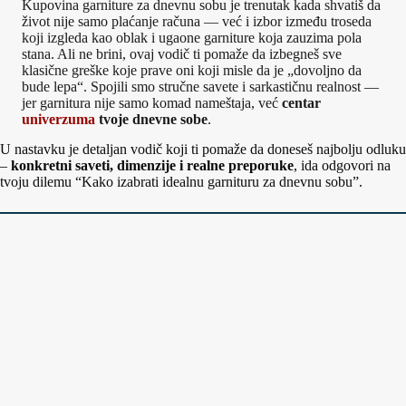
Kupovina garniture za dnevnu sobu je trenutak kada shvatiš da
život nije samo plaćanje računa — već i izbor između troseda
koji izgleda kao oblak i ugaone garniture koja zauzima pola
stana. Ali ne brini, ovaj vodič ti pomaže da izbegneš sve
klasične greške koje prave oni koji misle da je „dovoljno da
bude lepa“. Spojili smo stručne savete i sarkastičnu realnost —
jer garnitura nije samo komad nameštaja, već
centar
univerzuma
tvoje dnevne sobe
.
U nastavku je detaljan vodič koji ti pomaže da doneseš najbolju odluku
–
konkretni saveti, dimenzije i realne preporuke
, ida odgovori na
tvoju dilemu “Kako izabrati idealnu garnituru za dnevnu sobu”.