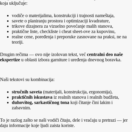
koja uključuje:
vodiče o materijalima, konstrukciji i trajnosti nameštaja,
savete o planiranju prostora i optimizaciji kvadrature,
trikove dizajnera za vizuelno povećanje malih stanova,
praktične liste, checkliste i cheat sheet‑ove za kupovinu,
realne cene, poređenja i preporuke zasnovane na praksi, ne na
teoriji.
Drugim rečima — ovo nije izolovan tekst, već
centralni deo naše
ekspertize
u oblasti izbora garniture i uređenja dnevnog boravka.
Naši tekstovi su kombinacija:
stručnih saveta
(materijali, konstrukcija, ergonomija),
praktičnih iskustava
iz realnih stanova i realnih budžeta,
duhovitog, sarkastičnog tona
koji čitanje čini lakim i
zabavnim.
To je razlog zašto se naši vodiči čitaju, dele i vraćaju u pretrazi — jer
daju informacije koje ljudi zaista koriste.