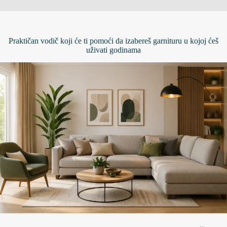
Praktičan vodič koji će ti pomoći da izabereš garnituru u kojoj ćeš
uživati godinama