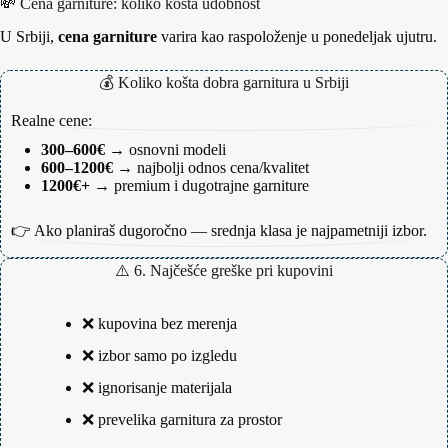
💸 Cena garniture: koliko košta udobnost
U Srbiji,
cena garniture
varira kao raspoloženje u ponedeljak ujutru.
💰 Koliko košta dobra garnitura u Srbiji
Realne cene:
300–600€
→ osnovni modeli
600–1200€
→ najbolji odnos cena/kvalitet
1200€+
→ premium i dugotrajne garniture
👉 Ako planiraš dugoročno — srednja klasa je najpametniji izbor.
⚠️ 6. Najčešće greške pri kupovini
❌ kupovina bez merenja
❌ izbor samo po izgledu
❌ ignorisanje materijala
❌ prevelika garnitura za prostor