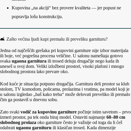
Kupovina „na akciji“ bez provere kvaliteta — jer popust ne
popravlja lošu konstrukciju.
🛋️ Zašto većina ljudi kupi premalu ili preveliku garnituru?
Jedna od najčešćih grešaka pri kupovini garniture nije izbor materijala
ili boje, već pogrešna procena veličine. U salonu nameštaja gotovo
svaka
ugaona garnitura
ili trosed deluju drugačije nego kada ih
uneseš u svoj dom. Veliki izložbeni prostori, visoki plafoni i mnogo
slobodnog prostora lako prevare oko.
Kod kuće je situacija potpuno drugačija. Garnitura deli prostor sa klub
stolom, TV komodom, policama, prolazima i vratima, pa model koji je
u salonu izgledao „baš kako treba“ može delovati preveliko ili premalo
čim ga postaviš u dnevnu sobu.
Zato svaki
vodič za kupovinu garniture
počinje istim savetom – prvo
izmeri prostor, pa tek onda biraj model. Ostaviti najmanje
60–80 cm
slobodnog prolaza
oko garniture često je važnije od toga da li ćeš
odabrati
ugaonu garnituru
ili klasičan trosed. Kada dimenzije