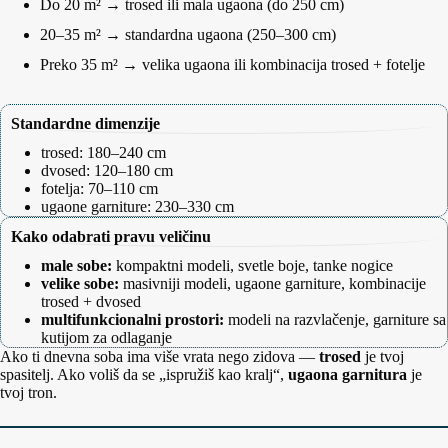
Do 20 m² → trosed ili mala ugaona (do 250 cm)
20–35 m² → standardna ugaona (250–300 cm)
Preko 35 m² → velika ugaona ili kombinacija trosed + fotelje
Standardne dimenzije
trosed: 180–240 cm
dvosed: 120–180 cm
fotelja: 70–110 cm
ugaone garniture: 230–330 cm
Kako odabrati pravu veličinu
male sobe:
kompaktni modeli, svetle boje, tanke nogice
velike sobe:
masivniji modeli, ugaone garniture, kombinacije
trosed + dvosed
multifunkcionalni prostori:
modeli na razvlačenje, garniture sa
kutijom za odlaganje
Ako ti dnevna soba ima više vrata nego zidova —
trosed
je tvoj
spasitelj. Ako voliš da se „ispružiš kao kralj“,
ugaona garnitura
je
tvoj tron.