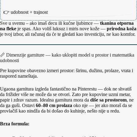
👉 udobnost + trajnost
Sve u svemu – ako imaš decu ili kućne ljubimce —
tkanina otporna
na fleke
je spas. Ako voliš luksuz i miris nove kože —
prirodna koža
je tvoj izbor, ali računaj da će te gledati kao investiciju, ne kao komfor.
📏 Dimenzije garniture — kako uklopiti model u prostor i matematika
udobnosti
Pre kupovine obavezno izmeri prostor: širinu, dužinu, prolaze, vrata i
raspored nameštaja.
Ugaona garnitura izgleda fantastično na Pinterestu — dok ne shvatiš
da frižider više ne može da se otvori. Zato pre kupovine uzmi metar,
papir i zdrav razum. Idealna garnitura mora da
diše sa prostorom
, ne
da ga guši. Ostavi
60–80 cm prolaza
oko nje — jer ako moraš da se
provlačiš kao nindža da bi došao do kuhinje, nešto nije u redu.
Brza formula: