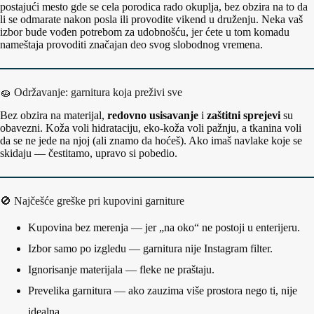
postajući mesto gde se cela porodica rado okuplja, bez obzira na to da
li se odmarate nakon posla ili provodite vikend u druženju. Neka vaš
izbor bude vođen potrebom za udobnošću, jer ćete u tom komadu
nameštaja provoditi značajan deo svog slobodnog vremena.
🧽 Održavanje: garnitura koja preživi sve
Bez obzira na materijal,
redovno usisavanje
i
zaštitni sprejevi
su
obavezni. Koža voli hidrataciju, eko‑koža voli pažnju, a tkanina voli
da se ne jede na njoj (ali znamo da hoćeš). Ako imaš navlake koje se
skidaju — čestitamo, upravo si pobedio.
🚫 Najčešće greške pri kupovini garniture
Kupovina bez merenja — jer „na oko“ ne postoji u enterijeru.
Izbor samo po izgledu — garnitura nije Instagram filter.
Ignorisanje materijala — fleke ne praštaju.
Prevelika garnitura — ako zauzima više prostora nego ti, nije
idealna.