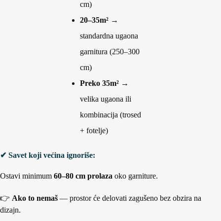
cm)
20–35m²
→
standardna ugaona
garnitura (250–300
cm)
Preko 35m²
→
velika ugaona ili
kombinacija (trosed
+ fotelje)
✔ Savet koji većina ignoriše:
Ostavi minimum
60–80 cm prolaza
oko garniture.
👉
Ako to nemaš
— prostor će delovati zagušeno bez obzira na
dizajn.