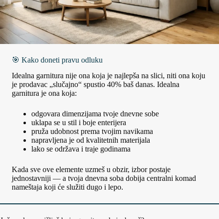
🎯 Kako doneti pravu odluku
Idealna garnitura nije ona koja je najlepša na slici, niti ona koju
je prodavac „slučajno“ spustio 40% baš danas. Idealna
garnitura je ona koja:
odgovara dimenzijama tvoje dnevne sobe
uklapa se u stil i boje enterijera
pruža udobnost prema tvojim navikama
napravljena je od kvalitetnih materijala
lako se održava i traje godinama
Kada sve ove elemente uzmeš u obzir, izbor postaje
jednostavniji — a tvoja dnevna soba dobija centralni komad
nameštaja koji će služiti dugo i lepo.