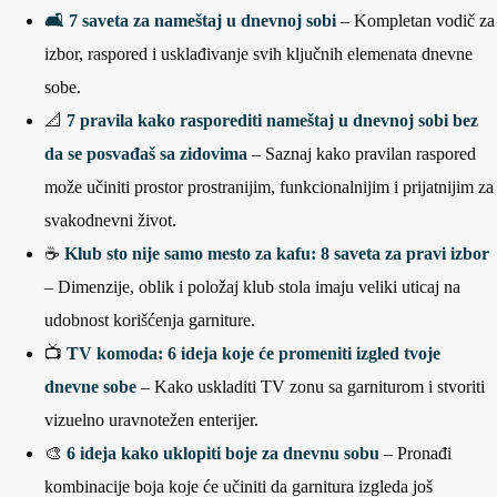
🛋️
7 saveta za nameštaj u dnevnoj sobi
–
Kompletan vodič za
izbor, raspored i usklađivanje svih ključnih elemenata dnevne
sobe.
📐
7 pravila kako rasporediti nameštaj u dnevnoj sobi bez
da se posvađaš sa zidovima
– Saznaj kako pravilan raspored
može učiniti prostor prostranijim, funkcionalnijim i prijatnijim za
svakodnevni život.
☕
Klub sto nije samo mesto za kafu: 8 saveta za pravi izbor
– Dimenzije, oblik i položaj klub stola imaju veliki uticaj na
udobnost korišćenja garniture.
📺
TV komoda: 6 ideja koje će promeniti izgled tvoje
dnevne sobe
– Kako uskladiti TV zonu sa garniturom i stvoriti
vizuelno uravnotežen enterijer.
🎨
6 ideja kako uklopiti boje za dnevnu sobu
– Pronađi
kombinacije boja koje će učiniti da garnitura izgleda još