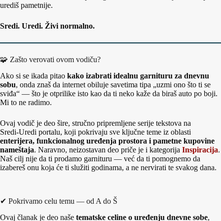
urediš pametnije.
Sredi. Uredi. Živi normalno.
🧩 Zašto verovati ovom vodiču?
Ako si se ikada pitao
kako izabrati idealnu garnituru za dnevnu
sobu
, onda znaš da internet obiluje savetima tipa „uzmi ono što ti se
sviđa“ — što je otprilike isto kao da ti neko kaže da biraš auto po boji.
Mi to ne radimo.
Ovaj vodič je deo šire, stručno pripremljene serije tekstova na
Sredi‑Uredi portalu, koji pokrivaju sve ključne teme iz oblasti
enterijera, funkcionalnog uređenja prostora i pametne kupovine
nameštaja
. Naravno, neizostavan deo priče je i kategorija
Inspiracija
.
Naš cilj nije da ti prodamo garnituru — već da ti pomognemo da
izabereš onu koja će ti služiti godinama, a ne nervirati te svakog dana.
✔ Pokrivamo celu temu — od A do Š
Ovaj članak je deo naše
tematske celine o uređenju dnevne sobe
,