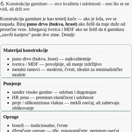
💪 Konstrukcija garniture — srce kvaliteta i udobnosti – ono što se ne
vidi, ali drži sve
Konstrukcija garniture je kao temelj kuće — ako je loša, sve se
raspada. Biraj
puno drvo (bukva, hrast)
ako želiš da traje duže od
prosečne veze. Izbegavaj ivericu i MDF ako ne želiš da ti garnitura
„završi karijeru“ posle dve zime. Detalji:
Materijal konstrukcije
puno drvo (bukva, hrast) — najkvalitetnije
iverica / MDF — povoljnije, ali manje izdržljivo
metalni ramovi — moderni, čvrsti, idealni za minimalističke
modele
Punjenje
sunđer visoke gustine — udoban i dugotrajan
HR pena — premium elastičnost i udobnost
perje / silikonizirana vlakna — mekši osećaj, ali zahtevaju
oblikovanje
Opruge
bonell — tradicionalne, čvrste
džepičaste opruge — tiše, ergonomičnije, premium osećaj