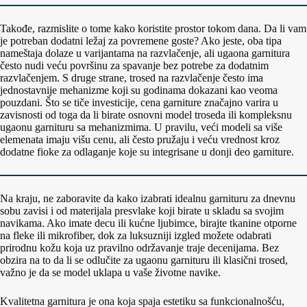
Takođe, razmislite o tome kako koristite prostor tokom dana. Da li vam
je potreban dodatni ležaj za povremene goste? Ako jeste, oba tipa
nameštaja dolaze u varijantama na razvlačenje, ali ugaona garnitura
često nudi veću površinu za spavanje bez potrebe za dodatnim
razvlačenjem. S druge strane, trosed na razvlačenje često ima
jednostavnije mehanizme koji su godinama dokazani kao veoma
pouzdani. Što se tiče investicije, cena garniture značajno varira u
zavisnosti od toga da li birate osnovni model troseda ili kompleksnu
ugaonu garnituru sa mehanizmima. U pravilu, veći modeli sa više
elemenata imaju višu cenu, ali često pružaju i veću vrednost kroz
dodatne fioke za odlaganje koje su integrisane u donji deo garniture.
Na kraju, ne zaboravite da kako izabrati idealnu garnituru za dnevnu
sobu zavisi i od materijala presvlake koji birate u skladu sa svojim
navikama. Ako imate decu ili kućne ljubimce, birajte tkanine otporne
na fleke ili mikrofiber, dok za luksuzniji izgled možete odabrati
prirodnu kožu koja uz pravilno održavanje traje decenijama. Bez
obzira na to da li se odlučite za ugaonu garnituru ili klasični trosed,
važno je da se model uklapa u vaše životne navike.
Kvalitetna garnitura je ona koja spaja estetiku sa funkcionalnošću,