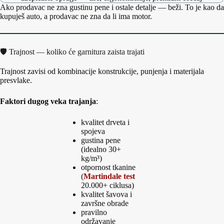
Ako prodavac ne zna gustinu pene i ostale detalje — beži. To je kao da
kupuješ auto, a prodavac ne zna da li ima motor.
🛡️ Trajnost — koliko će garnitura zaista trajati
Trajnost zavisi od kombinacije konstrukcije, punjenja i materijala
presvlake.
Faktori dugog veka trajanja
:
kvalitet drveta i
spojeva
gustina pene
(idealno 30+
kg/m³)
otpornost tkanine
(
Martindale test
20.000+ ciklusa)
kvalitet šavova i
završne obrade
pravilno
održavanje