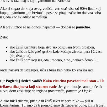
Još uvek razmišljaš koju garnituru da izabereš?
Ako si stigao do kraja ovog vodiča, već znaš više od 90% ljudi koji
kupuju garnituru „na brzinu“ i posle se pitaju zašto im dnevna soba
izgleda kao skladište nameštaja.
Ali pravi izbor se ne donosi napamet — donosi se
pametno
.
Zato:
ako želiš garnituru koja
stvarno
odgovara tvom prostoru,
ako želiš da izbegneš greške koje koštaju živaca, para i živaca
(da, dva puta),
ako želiš dom koji izgleda uređeno, a ne „nekako ćemo“…
onda nastavi da istražuješ, učiš i biraš kao neko ko zna šta radi.
👉
Pogledaj sledeći vodič:
Kako vizuelno povećati mali stan – 10
trikova dizajnera koji stvarno rade
. Jer garnitura je samo početak —
a tvoj dom zaslužuje da izgleda
prostranije, pametnije i lepše
.
A ako imaš dilemu, pitanje ili želiš savet iz prve ruke — piši u
komentarima. Tu smo da ti pomognemo da izabereš bolje, živiš lepše i