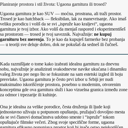
Planiranje prostora i stil života: Ugaona garnitura ili trosed?
Ugaona garnitura je kao SUV — moćna, prostrana, ali traži prostor.
Trosed je kao hatchback — fleksibilan, lak za manevrisanje. Ako imaš
veliku porodicu i voliš da se svi „ispruže kao kraljevi“, ugaona
garnitura je tvoj izbor. Ako voliš da menjaš raspored i eksperimentišeš
sa prostorom — trosed je tvoj saveznik. Najvažnije:
ne kupuj
garnituru bez merenja
. To je kao da kupuješ farmerke bez probanja
— u teoriji sve deluje dobro, dok ne pokušaš da sedneš ili čučneš.
Kada razmišljate o tome kako izabrati idealnu garnituru za dnevnu
sobu, najvažnije je analizirati svakodnevne navike ukućana i dinamiku
vašeg života pre nego što se fokusirate na sam estetski izgled ili boju
presvlake. Ugaona garnitura je često prvi izbor u Srbiji jer nudi
maksimalno iskorišćenje prostora, posebno u modernim, otvorenim
konceptima gde ova garnitura služi i kao vizuelna granica između zone
za odmor i trpezarije ili kuhinje.
Ona je idealna za velike porodice, česta druženja ili ljude koji
jednostavno uživaju u potpunom opuštanju, pružajući dovoljno mesta
da se svi članovi domaćinstva udobno smeste i “ispruže” tokom
opuštajuće filmske večeri. Zbog svoje specifične forme, ugaona
garnitura efikasno popunjava prostor koji bi inače ostao neiskorišćen,