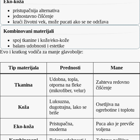
Eko‑koža
pristupačnija alternativa
jednostavno čišćenje
kraći životni vek, može pucati ako se ne održava
Kombinovani materijali
spoj tkanine i kože/eko‑kože
balans udobnosti i estetike
Evo i kratkog vodiča za manje glavobolje:
Tip materijala
Prednosti
Mane
Udobna, topla,
Zahteva redovno
Tkanina
otporna na fleke
čišćenje
(mikrofiber, velur)
Luksuzna,
Osetljiva na
Koža
dugotrajna, lako se
ogrebotine i toplotu
briše
Pristupačna,
Puca ako je previše
Eko‑koža
moderna
voljena