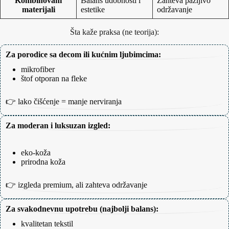
Kombinovani
Balans udobnosti i
Zahteva pažljivo
materijali
estetike
održavanje
Šta kaže praksa (ne teorija):
Za porodice sa decom ili kućnim ljubimcima:
mikrofiber
štof otporan na fleke
👉 lako čišćenje = manje nerviranja
Za moderan i luksuzan izgled:
eko-koža
prirodna koža
👉 izgleda premium, ali zahteva održavanje
Za svakodnevnu upotrebu (najbolji balans):
kvalitetan tekstil