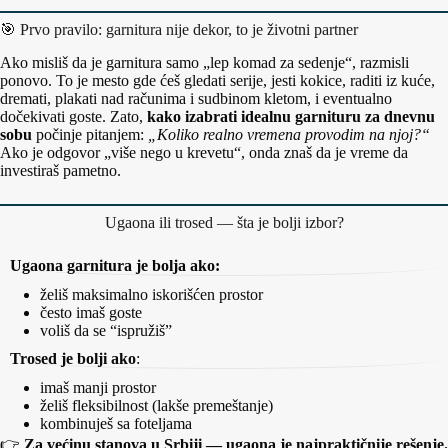
🎯 Prvo pravilo: garnitura nije dekor, to je životni partner
Ako misliš da je garnitura samo „lep komad za sedenje“, razmisli
ponovo. To je mesto gde ćeš gledati serije, jesti kokice, raditi iz kuće,
dremati, plakati nad računima i sudbinom kletom, i eventualno
dočekivati goste. Zato,
kako izabrati idealnu garnituru za dnevnu
sobu
počinje pitanjem:
„Koliko realno vremena provodim na njoj?“
Ako je odgovor „više nego u krevetu“, onda znaš da je vreme da
investiraš pametno.
Ugaona ili trosed — šta je bolji izbor?
Ugaona garnitura je bolja ako:
želiš maksimalno iskorišćen prostor
često imaš goste
voliš da se “ispružiš”
Trosed je bolji ako
:
imaš manji prostor
želiš fleksibilnost (lakše premeštanje)
kombinuješ sa foteljama
👉
Za većinu stanova u Srbiji — ugaona je najpraktičnije rešenje.