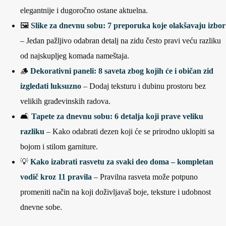
elegantnije i dugoročno ostane aktuelna.
🖼️
Slike za dnevnu sobu: 7 preporuka koje olakšavaju izbor
– Jedan pažljivo odabran detalj na zidu često pravi veću razliku
od najskupljeg komada nameštaja.
🪵
Dekorativni paneli: 8 saveta zbog kojih će i običan zid
izgledati luksuzno
– Dodaj teksturu i dubinu prostoru bez
velikih građevinskih radova.
🛋️
Tapete za dnevnu sobu: 6 detalja koji prave veliku
razliku
– Kako odabrati dezen koji će se prirodno uklopiti sa
bojom i stilom garniture.
💡
Kako izabrati rasvetu za svaki deo doma – kompletan
vodič kroz 11 pravila
– Pravilna rasveta može potpuno
promeniti način na koji doživljavaš boje, teksture i udobnost
dnevne sobe.