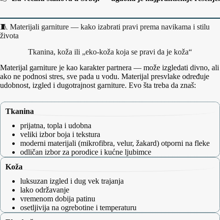
🧵 Materijali garniture — kako izabrati pravi prema navikama i stilu
života
Tkanina, koža ili „eko‑koža koja se pravi da je koža“
Materijal garniture je kao karakter partnera — može izgledati divno, ali
ako ne podnosi stres, sve pada u vodu. Materijal presvlake određuje
udobnost, izgled i dugotrajnost garniture. Evo šta treba da znaš:
Tkanina
prijatna, topla i udobna
veliki izbor boja i tekstura
moderni materijali (mikrofibra, velur, žakard) otporni na fleke
odličan izbor za porodice i kućne ljubimce
Koža
luksuzan izgled i dug vek trajanja
lako održavanje
vremenom dobija patinu
osetljivija na ogrebotine i temperaturu