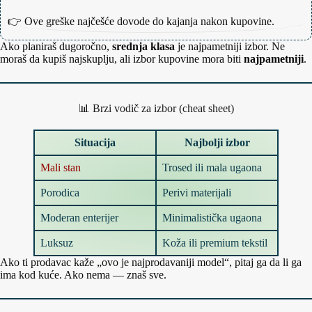
👉 Ove greške najčešće dovode do kajanja nakon kupovine.
Ako planiraš dugoročno,
srednja klasa
je najpametniji izbor. Ne
moraš da kupiš najskuplju, ali izbor kupovine mora biti
najpametniji
.
📊 Brzi vodič za izbor (cheat sheet)
Situacija
Najbolji izbor
Mali stan
Trosed ili mala ugaona
Porodica
Perivi materijali
Moderan enterijer
Minimalistička ugaona
Luksuz
Koža ili premium tekstil
Ako ti prodavac kaže „ovo je najprodavaniji model“, pitaj ga da li ga
ima kod kuće. Ako nema — znaš sve.