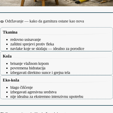
🧽 Održavanje — kako da garnitura ostane kao nova
Tkanina
redovno usisavanje
zaštitni sprejevi protiv fleka
navlake koje se skidaju — idealno za porodice
Koža
brisanje vlažnom krpom
povremena hidratacija
izbegavati direktno sunce i grejna tela
Eko‑koža
blago čišćenje
izbegavati agresivna sredstva
nije idealna za ekstremno intenzivnu upotrebu