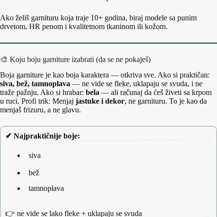
Ako želiš garnituru koja traje 10+ godina, biraj modele sa punim
drvetom, HR penom i kvalitetnom tkaninom ili kožom.
🎨 Koju boju garniture izabrati (da se ne pokaješ)
Boja garniture je kao boja karaktera — otkriva sve. Ako si praktičan:
siva, bež, tamnoplava
— ne vide se fleke, uklapaju se svuda, i ne
traže pažnju. Ako si hrabar:
bela
— ali računaj da ćeš živeti sa krpom
u ruci. Profi trik: Menjaj
jastuke i dekor
, ne garnituru. To je kao da
menjaš frizuru, a ne glavu.
✔ Najpraktičnije boje:
siva
bež
tamnoplava
👉 ne vide se lako fleke + uklapaju se svuda