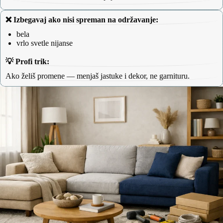
❌ Izbegavaj ako nisi spreman na održavanje:
bela
vrlo svetle nijanse
💡 Profi trik:
Ako želiš promene — menjaš jastuke i dekor, ne garnituru.