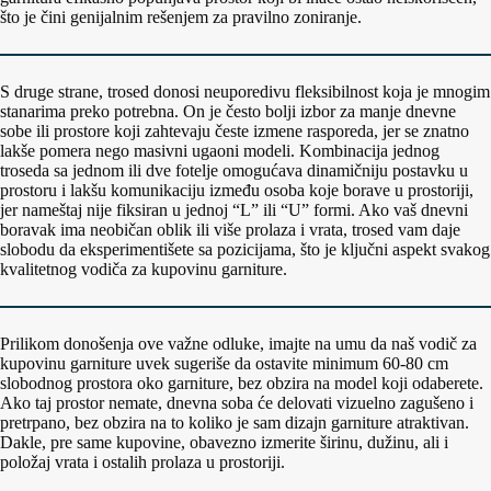
što je čini genijalnim rešenjem za pravilno zoniranje.
S druge strane, trosed donosi neuporedivu fleksibilnost koja je mnogim
stanarima preko potrebna. On je često bolji izbor za manje dnevne
sobe ili prostore koji zahtevaju česte izmene rasporeda, jer se znatno
lakše pomera nego masivni ugaoni modeli. Kombinacija jednog
troseda sa jednom ili dve fotelje omogućava dinamičniju postavku u
prostoru i lakšu komunikaciju između osoba koje borave u prostoriji,
jer nameštaj nije fiksiran u jednoj “L” ili “U” formi. Ako vaš dnevni
boravak ima neobičan oblik ili više prolaza i vrata, trosed vam daje
slobodu da eksperimentišete sa pozicijama, što je ključni aspekt svakog
kvalitetnog vodiča za kupovinu garniture.
Prilikom donošenja ove važne odluke, imajte na umu da naš vodič za
kupovinu garniture uvek sugeriše da ostavite minimum 60-80 cm
slobodnog prostora oko garniture, bez obzira na model koji odaberete.
Ako taj prostor nemate, dnevna soba će delovati vizuelno zagušeno i
pretrpano, bez obzira na to koliko je sam dizajn garniture atraktivan.
Dakle, pre same kupovine, obavezno izmerite širinu, dužinu, ali i
položaj vrata i ostalih prolaza u prostoriji.