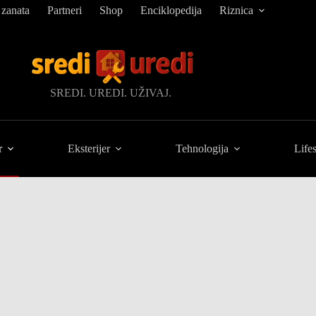
 zanata
Partneri
Shop
Enciklopedija
Riznica
SREDI. UREDI. UŽIVAJ.
r
Eksterijer
Tehnologija
Lifes