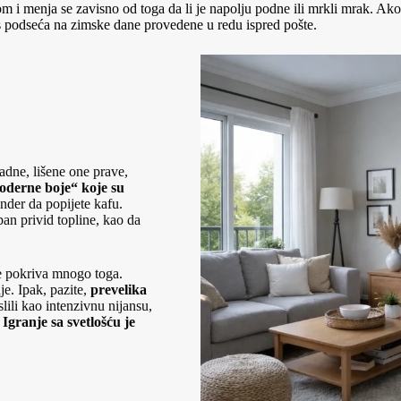
om i menja se zavisno od toga da li je napolju podne ili mrkli mrak. Ak
as podseća na zimske dane provedene u redu ispred pošte.
adne, lišene one prave,
moderne boje“ koje su
nder da popijete kafu.
an privid topline, kao da
ce pokriva mnogo toga.
e. Ipak, pazite,
prevelika
slili kao intenzivnu nijansu,
.
Igranje sa svetlošću je