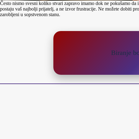
Često nismo svesni koliko stvari zapravo imamo dok ne pokušamo da i
postaju vaš najbolji prijatelj, a ne izvor frustracije. Ne možete dobiti 
zarobljeni u sopstvenom stanu.
Biranje bo