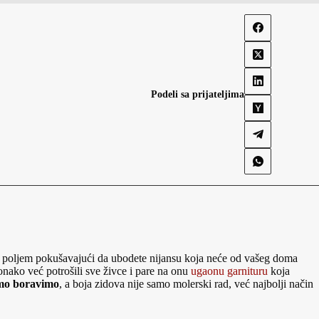
Podeli sa prijateljima
kim poljem pokušavajući da ubodete nijansu koja neće od vašeg doma
onako već potrošili sve živce i pare na onu
ugaonu garnituru
koja
amo boravimo
, a boja zidova nije samo molerski rad, već najbolji način