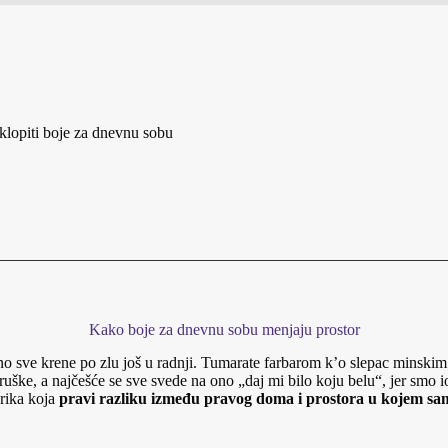
uklopiti boje za dnevnu sobu
Kako boje za dnevnu sobu menjaju prostor
bično sve krene po zlu još u radnji. Tumarate farbarom k’o slepac mins
ruške, a najčešće se sve svede na ono „daj mi bilo koju belu“, jer smo i
rika koja
pravi razliku između pravog doma i prostora u kojem s