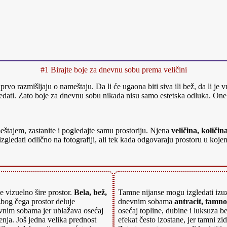
#1 Birajte boje za dnevnu sobu prema veličini
 prvo razmišljaju o nameštaju. Da li će ugaona biti siva ili bež, da li je
ledati. Zato boje za dnevnu sobu nikada nisu samo estetska odluka. On
meštajem, zastanite i pogledajte samu prostoriju. Njena
veličina, količin
ledati odlično na fotografiji, ali tek kada odgovaraju prostoru u kojem
e vizuelno šire prostor.
Bela, bež,
Tamne nijanse mogu izgledati izuz
 zbog čega prostor deluje
dnevnim sobama
antracit, tamno
evnim sobama jer ublažava osećaj
osećaj topline, dubine i luksuza 
đenja. Još jedna velika prednost
efekat često izostane, jer tamni zi