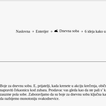
🛋️ Dnevna soba
Naslovna
Enterijer
6 ideja kako 
Boje za dnevnu sobu. E, prijatelji, kada krenete u akciju krečenja, o
napraviti čekaonicu kod zubara. Prodavac vas gleda kao da ste pali s’ k
zauzme pola sobe. Zaboravljamo da su boje za dnevnu sobu ključna ka
da razbijemo monotoniju svakodnevice.