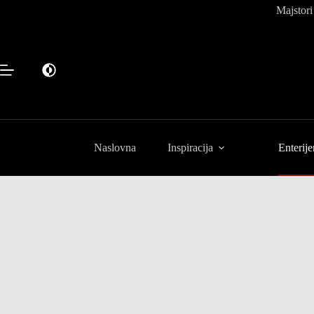
Preskoči
Majstori
na
sadržaj
Naslovna
Inspiracija
Enterije