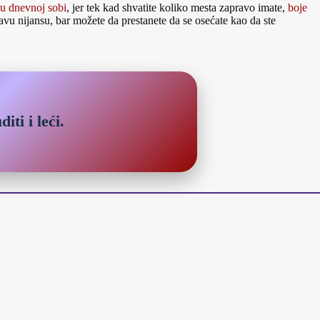
 u dnevnoj sobi
, jer tek kad shvatite koliko mesta zapravo imate,
boje
pravu nijansu, bar možete da prestanete da se osećate kao da ste
iti i leći.