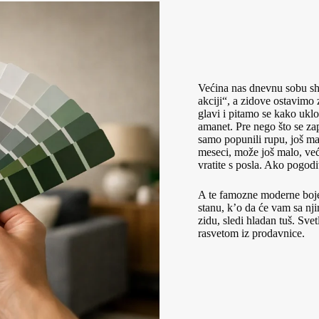
Većina nas dnevnu sobu shv
akciji“, a zidove ostavimo 
glavi i pitamo se kako uklo
amanet. Pre nego što se zapi
samo popunili rupu, još man
meseci, može još malo, već
vratite s posla. Ako pogod
A te famozne moderne boje
stanu, k’o da će vam sa nji
zidu, sledi hladan tuš. Sv
rasvetom iz prodavnice.