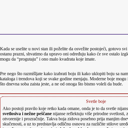
Kada se uselite u novi stan ili poželite da osvežite postojeći, gotovo svi
ostanu prazni, shvatimo da upravo oni određuju kako će sve ostalo izg
mogu da “progutaju” i ono malo kvadrata koje imate.
Pre nego što razmišljate kako izabrati boju ili kako uklopiti boju sa na
kataloga i trendova koji se svake godine menjaju. Moderne boje mogu izg
što dnevna soba zaista jeste, a ne od onoga što bismo voleli da bude.
Svetle boje
Ako postoji pravilo koje retko kada omane, onda je to da svetle nijans
svetlosiva i nežne peščane
nijanse reflektuju više prirodne svetlosti,
otvorenije i prozračnije. Takva boja zidova posebno prija manjim dn
skučenosti, a uz to predstavlja odličnu osnovu za različite stilove ure