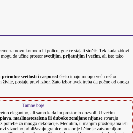
 vreme za novu komodu ili policu, gde će stajati stočić. Tek kada zidovi
e mogu da učine prostor
svetlijim, prijatnijim i većim
, ali isto tako
a prirodne svetlosti i raspored
često imaju mnogo veću reč od
 živite, postaju pravi izbor. Zato izbor uvek treba da počne od onoga
Tamne boje
etno elegantno, ali samo kada im prostor to dozvoli. U većim
plava, maslinastozelena ili duboke zemljane nijanse
stvaraju
bez potrebe za mnogo dekoracije. Međutim, u manjim prostorijama isti
dovi vizuelno približavaju granice prostorije i čine je zatvorenijom.