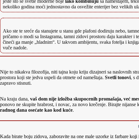
jeste što se svetle moderne boje
lako kombinuju
sa nameštajem, tekst
nekoliko godina moći jednostavno da osvežite enterijer bez velikih ul
Ako ste te sreće da stanujete u stanu gde plafoni dodiruju nebo, tamn
pričamo o modi sa Instagrama, tamni zidovi prostoru daju karakter i te
čineći ga manje „hladnim“. U takvom ambijentu, svaka fotelja i knjiga 
vuče nadole.
Nije to nikakva filozofija, niti tajna koju kriju dizajneri sa naslovnih s
prostora koji ste jedva uspeli da otmete od nameštaja.
Svetli tonovi
, s 
zapravo stisnuti.
Na kraju dana,
vaš dom nije izložba skupocenih promašaja, već mest
ponovo ne skupite hrabrost, i novac, za novo krečenje. Birajte nijanse koj
radnog dana osećate kao kod kuće
.
Kada birate boju zidova, zaboravite na one male uzorke iz farbare koj