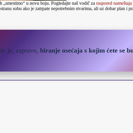
h „smestimo“ u novu boju. Pogledajte naš vodič za
raspored nameštaja
prostranu sobu ako je zatrpate nepotrebnim stvarima, ali uz dobar plan i 
je je, zapravo,
biranje osećaja s kojim ćete se bud