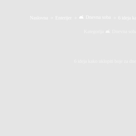
🛋️ Dnevna soba
Naslovna
Enterijer
6 ideja k
Kategorija
🛋️ Dnevna sob
6 ideja kako uklopiti boje za d