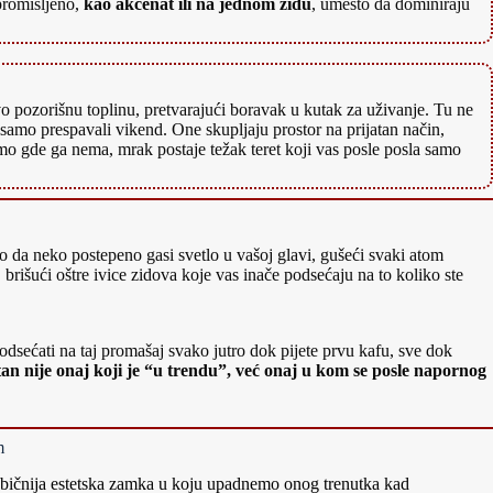
 promišljeno,
kao akcenat ili na jednom zidu
, umesto da dominiraju
o pozorišnu toplinu, pretvarajući boravak u kutak za uživanje. Tu ne
e samo prespavali vikend. One skupljaju prostor na prijatan način,
tamo gde ga nema, mrak postaje težak teret koji vas posle posla samo
 da neko postepeno gasi svetlo u vašoj glavi, gušeći svaki atom
, brišući oštre ivice zidova koje vas inače podsećaju na to koliko ste
podsećati na taj promašaj svako jutro dok pijete prvu kafu, sve dok
tan nije onaj koji je “u trendu”, već onaj u kom se posle napornog
m
jobičnija estetska zamka u koju upadnemo onog trenutka kad