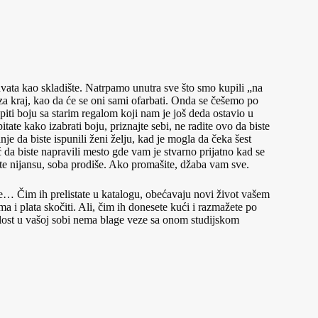
ata kao skladište. Natrpamo unutra sve što smo kupili „na
za kraj, kao da će se oni sami ofarbati. Onda se češemo po
piti boju sa starim regalom koji nam je još deda ostavio u
tate kako izabrati boju, priznajte sebi, ne radite ovo da biste
je da biste ispunili ženi želju, kad je mogla da čeka šest
 da biste napravili mesto gde vam je stvarno prijatno kad se
ite nijansu, soba prodiše. Ako promašite, džaba vam sve.
… Čim ih prelistate u katalogu, obećavaju novi život vašem
ma i plata skočiti. Ali, čim ih donesete kući i razmažete po
etlost u vašoj sobi nema blage veze sa onom studijskom