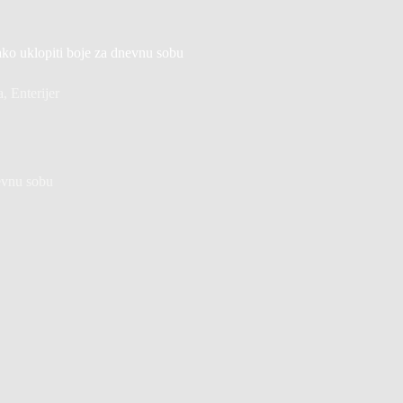
ako uklopiti boje za dnevnu sobu
a
,
Enterijer
nevnu sobu