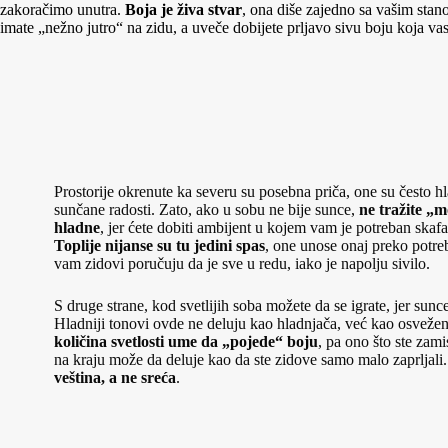
zakoračimo unutra.
Boja je živa stvar
, ona diše zajedno sa vašim stan
imate „nežno jutro“ na zidu, a uveče dobijete prljavo sivu boju koja v
Prostorije okrenute ka severu su posebna priča, one su često hl
sunčane radosti. Zato, ako u sobu ne bije sunce,
ne tražite „
hladne
, jer ćete dobiti ambijent u kojem vam je potreban skafa
Toplije nijanse su tu jedini spas
, one unose onaj preko potreb
vam zidovi poručuju da je sve u redu, iako je napolju sivilo.
S druge strane, kod svetlijih soba možete da se igrate, jer sun
Hladniji tonovi ovde ne deluju kao hladnjača, već kao osveženj
količina svetlosti ume da „pojede“ boju
, pa ono što ste zami
na kraju može da deluje kao da ste zidove samo malo zaprljali
veština, a ne sreća
.