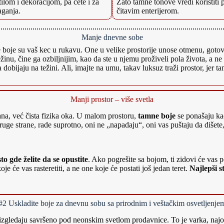
ilom i dekoracijom, pa ćete i za
Zato tamne tonove vredi koristiti
aganja.
čitavim enterijerom.
Manje dnevne sobe
e boje su vaš kec u rukavu. One u velike prostorije unose otmenu, gotov
žinu, čine ga ozbiljnijim, kao da ste u njemu proživeli pola života, a n
dobijaju na težini. Ali, imajte na umu, takav luksuz traži prostor, jer 
Manji prostor – više svetla
trana, već čista fizika oka. U malom prostoru,
tamne boje
se ponašaju kao
druge strane, rade suprotno, oni ne „napadaju“, oni vas puštaju da dišete
o gde želite da se opustite
. Ako pogrešite sa bojom, ti zidovi će vas 
e će vas rasteretiti, a ne one koje će postati još jedan teret.
Najlepši s
#2 Uskladite boje za dnevnu sobu sa prirodnim i veštačkim osvetljenje
i izgledaju savršeno pod neonskim svetlom prodavnice. To je varka, na