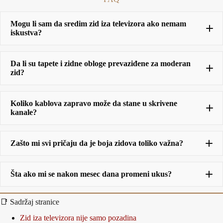
Mogu li sam da sredim zid iza televizora ako nemam
iskustva?
Da li su tapete i zidne obloge prevaziđene za moderan
zid?
Koliko kablova zapravo može da stane u skrivene
kanale?
Zašto mi svi pričaju da je boja zidova toliko važna?
Šta ako mi se nakon mesec dana promeni ukus?
📑 Sadržaj stranice
Zid iza televizora nije samo pozadina