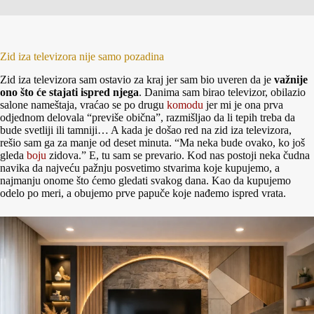
Zid iza televizora nije samo pozadina
Zid iza televizora sam ostavio za kraj jer sam bio uveren da je
važnije
ono što će stajati ispred njega
. Danima sam birao televizor, obilazio
salone nameštaja, vraćao se po drugu
komodu
jer mi je ona prva
odjednom delovala “previše obična”, razmišljao da li tepih treba da
bude svetliji ili tamniji… A kada je došao red na zid iza televizora,
rešio sam ga za manje od deset minuta. “Ma neka bude ovako, ko još
gleda
boju
zidova.” E, tu sam se prevario. Kod nas postoji neka čudna
navika da najveću pažnju posvetimo stvarima koje kupujemo, a
najmanju onome što ćemo gledati svakog dana. Kao da kupujemo
odelo po meri, a obujemo prve papuče koje nađemo ispred vrata.