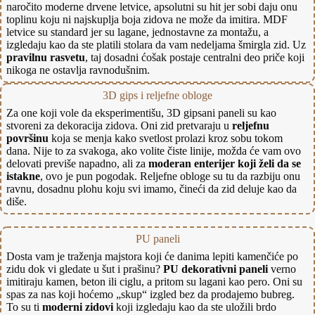
naročito moderne drvene letvice, apsolutni su hit jer sobi daju onu
toplinu koju ni najskuplja boja zidova ne može da imitira. MDF
letvice su standard jer su lagane, jednostavne za montažu, a
izgledaju kao da ste platili stolara da vam nedeljama šmirgla zid. Uz
pravilnu rasvetu
, taj dosadni ćošak postaje centralni deo priče koji
nikoga ne ostavlja ravnodušnim.
3D gips i reljefne obloge
Za one koji vole da eksperimentišu, 3D gipsani paneli su kao
stvoreni za dekoracija zidova. Oni zid pretvaraju u
reljefnu
površinu
koja se menja kako svetlost prolazi kroz sobu tokom
dana. Nije to za svakoga, ako volite čiste linije, možda će vam ovo
delovati previše napadno, ali za
moderan enterijer koji želi da se
istakne
, ovo je pun pogodak. Reljefne obloge su tu da razbiju onu
ravnu, dosadnu plohu koju svi imamo, čineći da zid deluje kao da
diše.
PU paneli
Dosta vam je traženja majstora koji će danima lepiti kamenčiće po
zidu dok vi gledate u šut i prašinu?
PU dekorativni paneli
verno
imitiraju kamen, beton ili ciglu, a pritom su lagani kao pero. Oni su
spas za nas koji hoćemo „skup“ izgled bez da prodajemo bubreg.
To su ti
moderni zidovi
koji izgledaju kao da ste uložili brdo