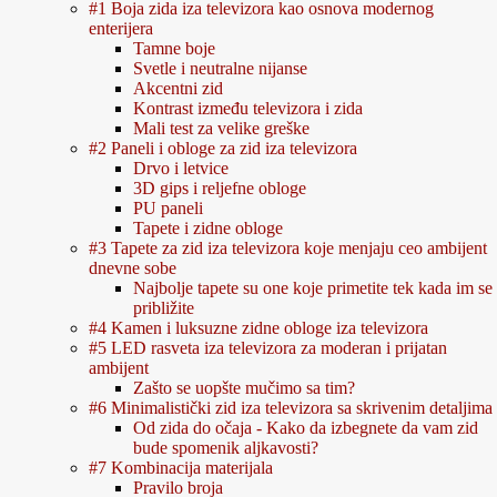
#1 Boja zida iza televizora kao osnova modernog
enterijera
Tamne boje
Svetle i neutralne nijanse
Akcentni zid
Kontrast između televizora i zida
Mali test za velike greške
#2 Paneli i obloge za zid iza televizora
Drvo i letvice
3D gips i reljefne obloge
PU paneli
Tapete i zidne obloge
#3 Tapete za zid iza televizora koje menjaju ceo ambijent
dnevne sobe
Najbolje tapete su one koje primetite tek kada im se
približite
#4 Kamen i luksuzne zidne obloge iza televizora
#5 LED rasveta iza televizora za moderan i prijatan
ambijent
Zašto se uopšte mučimo sa tim?
#6 Minimalistički zid iza televizora sa skrivenim detaljima
Od zida do očaja - Kako da izbegnete da vam zid
bude spomenik aljkavosti?
#7 Kombinacija materijala
Pravilo broja