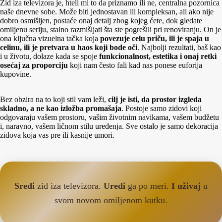
Zid iza televizora je, hteli mi to da priznamo ili ne, centralna pozornica
naše dnevne sobe. Može biti jednostavan ili kompleksan, ali ako nije
dobro osmišljen, postaće onaj detalj zbog kojeg ćete, dok gledate
omiljenu seriju, stalno razmišljati šta ste pogrešili pri renoviranju. On je
ona ključna vizuelna tačka koja
povezuje celu priču, ili je spaja u
celinu, ili je pretvara u haos koji bode oči
. Najbolji rezultati, baš kao
i u životu, dolaze kada se spoje
funkcionalnost, estetika i onaj retki
osećaj za proporciju
koji nam često fali kad nas ponese euforija
kupovine.
Bez obzira na to koji stil vam leži,
cilj je isti, da prostor izgleda
skladno, a ne kao izložba promašaja
. Postoje samo zidovi koji
odgovaraju vašem prostoru, vašim životnim navikama, vašem budžetu
i, naravno, vašem ličnom stilu uređenja. Sve ostalo je samo dekoracija
zidova koja vas pre ili kasnije umori.
Sredi
zid iza televizora.
Uredi
ga po meri.
I uživaj
u
svom novom omiljenom kutku.