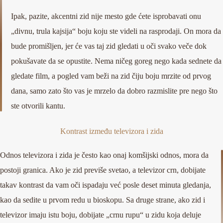
Ipak, pazite, akcentni zid nije mesto gde ćete isprobavati onu
„divnu, trula kajsija“ boju koju ste videli na rasprodaji. On mora da
bude promišljen, jer će vas taj zid gledati u oči svako veče dok
pokušavate da se opustite. Nema ničeg goreg nego kada sednete da
gledate film, a pogled vam beži na zid čiju boju mrzite od prvog
dana, samo zato što vas je mrzelo da dobro razmislite pre nego što
ste otvorili kantu.
Kontrast između televizora i zida
Odnos televizora i zida je često kao onaj komšijski odnos, mora da
postoji granica. Ako je zid previše svetao, a televizor crn, dobijate
takav kontrast da vam oči ispadaju već posle deset minuta gledanja,
kao da sedite u prvom redu u bioskopu. Sa druge strane, ako zid i
televizor imaju istu boju, dobijate „crnu rupu“ u zidu koja deluje