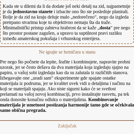
Kada ste u dilemi da li da dodate još neki detalj na zid, najpametnije
je da
jednostavno stanete
i izbacite ono što ste poslednje planirali.
Bolje je da zid na kraju deluje malo „nedorečeno“, nego da izgleda
pretrpano stvarima koje tu objektivno nemaju šta da traže.
Minimalistički pristup zahteva hrabrost da se kaže „
dosta
“ pre nego
što prostor postane zagušen, a upravo ta suptilnost pravi razliku
između amaterskog pokušaja i vrhunskog enterijera.
Ne igrajte se hemičara u stanu
Pre nego što počnete da lepite, šrafite i kombinujete, napravite probni
uzorak, jer se često dešava da dva materijala koja izgledaju sjajno na
papiru, u vašoj sobi izgledaju kao da su zalutala iz različitih stanova.
Izbegavajte one „uradi sam“ eksperimente gde spajate ostatke
materijala iz podruma, jer se kvalitet uvek vidi u detaljima i načinu na
koji se materijali spajaju. Ako niste sigurni kako će se svetlost
prelamati na vašoj novoj kombinaciji, prvo instalirajte rasvetu, pa tek
onda donosite konačnu odluku o materijalima.
Kombinovanje
materijala je umetnost postizanja harmonije tamo gde se očekivala
samo obična pregrada.
Zaključak