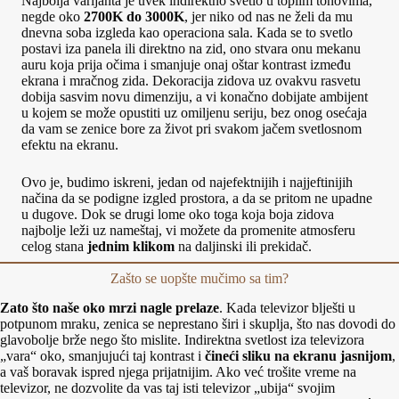
Najbolja varijanta je uvek indirektno svetlo u toplim tonovima,
negde oko
2700K do 3000K
, jer niko od nas ne želi da mu
dnevna soba izgleda kao operaciona sala. Kada se to svetlo
postavi iza panela ili direktno na zid, ono stvara onu mekanu
auru koja prija očima i smanjuje onaj oštar kontrast između
ekrana i mračnog zida. Dekoracija zidova uz ovakvu rasvetu
dobija sasvim novu dimenziju, a vi konačno dobijate ambijent
u kojem se može opustiti uz omiljenu seriju, bez onog osećaja
da vam se zenice bore za život pri svakom jačem svetlosnom
efektu na ekranu.
Ovo je, budimo iskreni, jedan od najefektnijih i najjeftinijih
načina da se podigne izgled prostora, a da se pritom ne upadne
u dugove. Dok se drugi lome oko toga koja boja zidova
najbolje leži uz nameštaj, vi možete da promenite atmosferu
celog stana
jednim klikom
na daljinski ili prekidač.
Zašto se uopšte mučimo sa tim?
Zato što naše oko mrzi nagle prelaze
. Kada televizor blješti u
potpunom mraku, zenica se neprestano širi i skuplja, što nas dovodi do
glavobolje brže nego što mislite. Indirektna svetlost iza televizora
„vara“ oko, smanjujući taj kontrast i
čineći sliku na ekranu jasnijom
,
a vaš boravak ispred njega prijatnijim. Ako već trošite vreme na
televizor, ne dozvolite da vas taj isti televizor „ubija“ svojim