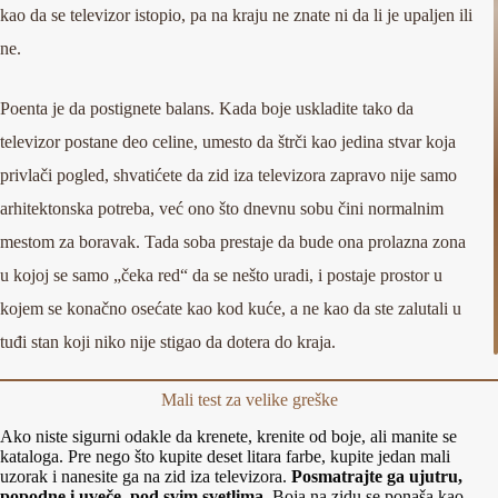
kao da se televizor istopio, pa na kraju ne znate ni da li je upaljen ili
ne.
Poenta je da postignete balans. Kada boje uskladite tako da
televizor postane deo celine, umesto da štrči kao jedina stvar koja
privlači pogled, shvatićete da zid iza televizora zapravo nije samo
arhitektonska potreba, već ono što dnevnu sobu čini normalnim
mestom za boravak. Tada soba prestaje da bude ona prolazna zona
u kojoj se samo „čeka red“ da se nešto uradi, i postaje prostor u
kojem se konačno osećate kao kod kuće, a ne kao da ste zalutali u
tuđi stan koji niko nije stigao da dotera do kraja.
Mali test za velike greške
Ako niste sigurni odakle da krenete, krenite od boje, ali manite se
kataloga. Pre nego što kupite deset litara farbe, kupite jedan mali
uzorak i nanesite ga na zid iza televizora.
Posmatrajte ga ujutru,
popodne i uveče, pod svim svetlima
. Boja na zidu se ponaša kao