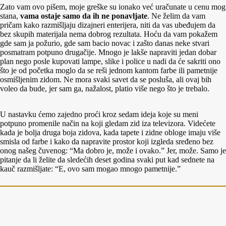
Zato vam ovo pišem, moje greške su ionako već uračunate u cenu mog
stana,
vama ostaje samo da ih ne ponavljate
. Ne želim da vam
pričam kako razmišljaju dizajneri enterijera, niti da vas ubeđujem da
bez skupih materijala nema dobrog rezultata. Hoću da vam pokažem
gde sam ja požurio, gde sam bacio novac i zašto danas neke stvari
posmatram potpuno drugačije. Mnogo je lakše napraviti jedan dobar
plan nego posle kupovati lampe, slike i police u nadi da će sakriti ono
što je od početka moglo da se reši jednom kantom farbe ili pametnije
osmišljenim zidom. Ne mora svaki savet da se posluša, ali ovaj bih
voleo da bude, jer sam ga, nažalost, platio više nego što je trebalo.
U nastavku ćemo zajedno proći kroz sedam ideja koje su meni
potpuno promenile način na koji gledam zid iza televizora. Videćete
kada je bolja druga boja zidova, kada tapete i zidne obloge imaju više
smisla od farbe i kako da napravite prostor koji izgleda sređeno bez
onog našeg čuvenog: “Ma dobro je, može i ovako.” Jer, može. Samo je
pitanje da li želite da sledećih deset godina svaki put kad sednete na
kauč razmišljate: “E, ovo sam mogao mnogo pametnije.”