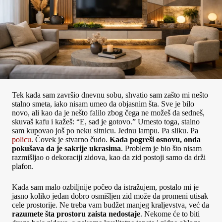
Tek kada sam završio dnevnu sobu, shvatio sam zašto mi nešto
stalno smeta, iako nisam umeo da objasnim šta. Sve je bilo
novo, ali kao da je nešto falilo zbog čega ne možeš da sedneš,
skuvaš kafu i kažeš: “E, sad je gotovo.” Umesto toga, stalno
sam kupovao još po neku sitnicu. Jednu lampu. Pa sliku. Pa
policu
. Čovek je stvarno čudo.
Kada pogreši osnovu, onda
pokušava da je sakrije ukrasima
. Problem je bio što nisam
razmišljao o dekoraciji zidova, kao da zid postoji samo da drži
plafon.
Kada sam malo ozbiljnije počeo da istražujem, postalo mi je
jasno koliko jedan dobro osmišljen zid može da promeni utisak
cele prostorije. Ne treba vam budžet manjeg kraljevstva, već da
razumete šta prostoru zaista nedostaje
. Nekome će to biti