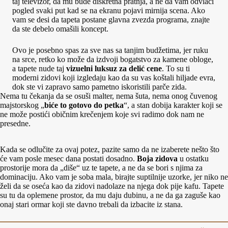
taj televizor, da mu bude diskretna pratnja, a ne da vam odvlači
pogled svaki put kad se na ekranu pojavi mirnija scena. Ako
vam se desi da tapeta postane glavna zvezda programa, znajte
da ste debelo omašili koncept.
Ovo je posebno spas za sve nas sa tanjim budžetima, jer ruku
na srce, retko ko može da izdvoji bogatstvo za kamene obloge,
a tapete nude taj
vizuelni luksuz za delić cene
. To su ti
moderni zidovi koji izgledaju kao da su vas koštali hiljade evra,
dok ste vi zapravo samo pametno iskoristili parče zida.
Nema tu čekanja da se osuši malter, nema šuta, nema onog čuvenog
majstorskog „
biće to gotovo do petka
“, a stan dobija karakter koji se
ne može postići običnim krečenjem koje svi radimo dok nam ne
presedne.
Kada se odlučite za ovaj potez, pazite samo da ne izaberete nešto što
će vam posle mesec dana postati dosadno.
Boja zidova
u ostatku
prostorije mora da „diše“ uz te tapete, a ne da se bori s njima za
dominaciju. Ako vam je soba mala, birajte suptilnije uzorke, jer niko ne
želi da se oseća kao da zidovi nadolaze na njega dok pije kafu. Tapete
su tu da oplemene prostor, da mu daju dubinu, a ne da ga zaguše kao
onaj stari ormar koji ste davno trebali da izbacite iz stana.