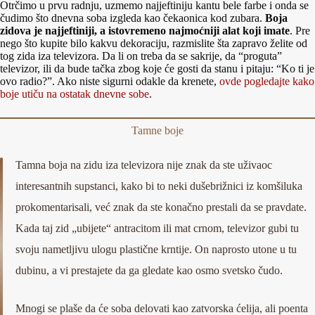
Otrčimo u prvu radnju, uzmemo najjeftiniju kantu bele farbe i onda se
čudimo što dnevna soba izgleda kao čekaonica kod zubara.
Boja
zidova je najjeftiniji, a istovremeno najmoćniji alat koji imate
. Pre
nego što kupite bilo kakvu dekoraciju, razmislite šta zapravo želite od
tog zida iza televizora. Da li on treba da se sakrije, da “proguta”
televizor, ili da bude tačka zbog koje će gosti da stanu i pitaju: “Ko ti je
ovo radio?”. Ako niste sigurni odakle da krenete,
ovde pogledajte kako
boje utiču na ostatak dnevne sobe
.
Tamne boje
Tamna boja na zidu iza televizora nije znak da ste uživaoc
interesantnih supstanci, kako bi to neki dušebrižnici iz komšiluka
prokomentarisali, već znak da ste konačno prestali da se pravdate.
Kada taj zid „ubijete“ antracitom ili mat crnom, televizor gubi tu
svoju nametljivu ulogu plastične krntije. On naprosto utone u tu
dubinu, a vi prestajete da ga gledate kao osmo svetsko čudo.
Mnogi se plaše da će soba delovati kao zatvorska ćelija, ali poenta