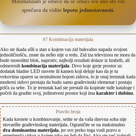
Minimalizam je umeće da se izbaci sve ono što vas
sprečava da vidite
lepotu jednostavnosti.
#7 Kombinacija materijala
Ako ste ikada ušli u stan u kojem vas zid bukvalno napada svojom
jednoličnošću, znate da nešto nije u redu. Zid iza televizora ne mora da
bude monolitni blok, naprotiv, najbolji rezultati dolaze iz hrabrih, ali
odmerenih
kombinacija materijala
. Drvo koje greje prostor uz
dodatak hladne LED rasvete ili kamen koji deluje kao da je tu
vekovima uparen sa neutralnom bojom zidova, to je onaj trenutak kada
moderni zidovi prestaju da budu samo građevinski elemenat i postaju
priča za sebe. To je trenutak kad ste prestali da kopirate tuđe kataloge i
počeli da gradite svoj, jedinstveni prostor koji ima
karakter i dubinu
.
Pravilo broja
Kada krenete u kombinovanje, setite se da vaša dnevna soba nije
stovarište građevinskog materijala. Ograničite se na maksimalno
dva dominantna materijala
, jer sve preko toga vodi pravo u
enterijerski cirkus u kojem niko ne želi da živi. Ako ste već izabrali