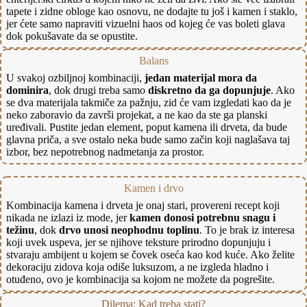
tapete i zidne obloge kao osnovu, ne dodajte tu još i kamen i staklo,
jer ćete samo napraviti vizuelni haos od kojeg će vas boleti glava
dok pokušavate da se opustite.
Balans
U svakoj ozbiljnoj kombinaciji,
jedan materijal mora da
dominira
, dok drugi treba samo
diskretno da ga dopunjuje
. Ako
se dva materijala takmiče za pažnju, zid će vam izgledati kao da je
neko zaboravio da završi projekat, a ne kao da ste ga planski
uređivali. Pustite jedan element, poput kamena ili drveta, da bude
glavna priča, a sve ostalo neka bude samo začin koji naglašava taj
izbor, bez nepotrebnog nadmetanja za prostor.
Kamen i drvo
Kombinacija kamena i drveta je onaj stari, provereni recept koji
nikada ne izlazi iz mode, jer
kamen donosi potrebnu snagu i
težinu
, dok
drvo unosi neophodnu toplinu
. To je brak iz interesa
koji uvek uspeva, jer se njihove teksture prirodno dopunjuju i
stvaraju ambijent u kojem se čovek oseća kao kod kuće. Ako želite
dekoraciju zidova koja odiše luksuzom, a ne izgleda hladno i
otuđeno, ovo je kombinacija sa kojom ne možete da pogrešite.
Dilema: Kad treba stati?