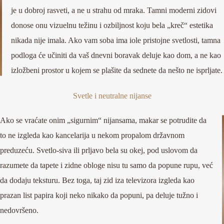
je u dobroj rasveti, a ne u strahu od mraka. Tamni moderni zidovi
donose onu vizuelnu težinu i ozbiljnost koju bela „kreč“ estetika
nikada nije imala. Ako vam soba ima iole pristojne svetlosti, tamna
podloga će učiniti da vaš dnevni boravak deluje kao dom, a ne kao
izložbeni prostor u kojem se plašite da sednete da nešto ne isprljate.
Svetle i neutralne nijanse
Ako se vraćate onim „sigurnim“ nijansama, makar se potrudite da
to ne izgleda kao kancelarija u nekom propalom državnom
preduzeću. Svetlo-siva ili prljavo bela su okej, pod uslovom da
razumete da tapete i zidne obloge nisu tu samo da popune rupu, već
da dodaju teksturu. Bez toga, taj zid iza televizora izgleda kao
prazan list papira koji neko nikako da popuni, pa deluje tužno i
nedovršeno.