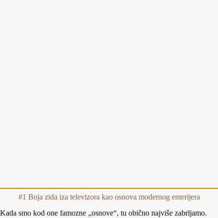
#1 Boja zida iza televizora kao osnova modernog enterijera
Kada smo kod one famozne „osnove“, tu obično najviše zabrljamo.