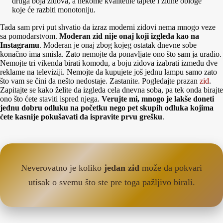
druga boja zidova, a nekome kvalitetne tapete i zidne obloge
koje će razbiti monotoniju.
Tada sam prvi put shvatio da izraz moderni zidovi nema mnogo veze
sa pomodarstvom.
Moderan zid nije onaj koji izgleda kao na
Instagramu
. Moderan je onaj zbog kojeg ostatak dnevne sobe
konačno ima smisla. Zato nemojte da ponavljate ono što sam ja uradio.
Nemojte tri vikenda birati komodu, a boju zidova izabrati između dve
reklame na televiziji. Nemojte da kupujete još jednu lampu samo zato
što vam se čini da nešto nedostaje. Zastanite. Pogledajte prazan
zid
.
Zapitajte se kako želite da izgleda cela dnevna soba, pa tek onda birajte
ono što ćete staviti ispred njega.
Verujte mi, mnogo je lakše doneti
jednu dobru odluku na početku nego pet skupih odluka kojima
ćete kasnije pokušavati da ispravite prvu grešku
.
Neverovatno je koliko
jedan zid
može da pokvari
utisak o svemu što ste pre toga pažljivo birali.