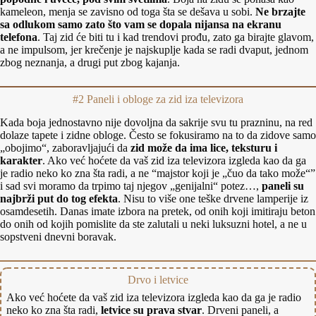
kameleon, menja se zavisno od toga šta se dešava u sobi.
Ne brzajte
sa odlukom samo zato što vam se dopala nijansa na ekranu
telefona
. Taj zid će biti tu i kad trendovi prođu, zato ga birajte glavom,
a ne impulsom, jer krečenje je najskuplje kada se radi dvaput, jednom
zbog neznanja, a drugi put zbog kajanja.
#2 Paneli i obloge za zid iza televizora
Kada boja jednostavno nije dovoljna da sakrije svu tu prazninu, na red
dolaze tapete i zidne obloge. Često se fokusiramo na to da zidove samo
„obojimo“, zaboravljajući da
zid može da ima lice, teksturu i
karakter
. Ako već hoćete da vaš zid iza televizora izgleda kao da ga
je radio neko ko zna šta radi, a ne “majstor koji je „čuo da tako može“”
i sad svi moramo da trpimo taj njegov „genijalni“ potez…,
paneli su
najbrži put do tog efekta
. Nisu to više one teške drvene lamperije iz
osamdesetih. Danas imate izbora na pretek, od onih koji imitiraju beton
do onih od kojih pomislite da ste zalutali u neki luksuzni hotel, a ne u
sopstveni dnevni boravak.
Drvo i letvice
Ako već hoćete da vaš zid iza televizora izgleda kao da ga je radio
neko ko zna šta radi,
letvice su prava stvar
. Drveni paneli, a