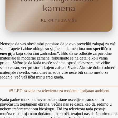
kamena
KLIKNITE ZA VIŠE
Nemojte da vas obeshrabri pomisao da je ovo preveliki zalogaj za vaš
stan. Tapete i zidne obloge su sjajne, ali kamen ima onu
specifičnu
energiju
koja sobu čini „odraslom“. Bilo da se odlučite za prirodne
materijale ili moderne zamene, fokusirajte se na detalje koji vama
prijaju. Važno je da kada uveče sednete ispred televizora, ne vidite
samo ekran, već prostor u kojem zaista uživate. Ako ste dobro odmerili
materijale i svetlo, vaša dnevna soba više neće biti samo mesto za
sedenje, već vaš lični mir u sred grada.
#5 LED rasveta iza televizora za moderan i prijatan ambijent
Kada padne mrak, a dnevna soba ostane osvetljena samo onim
plavičastim treptanjem ekrana, većina nas se oseća kao da sedimo u
nekom trećerazrednom bioskopu. Zid iza televizora tada postaje
mračna rupa koja nam dodatno umara oči, terajući nas da žmurimo dok