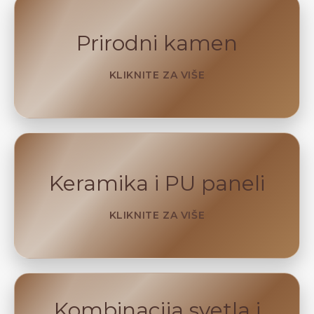
Prirodni kamen
KLIKNITE ZA VIŠE
Keramika i PU paneli
KLIKNITE ZA VIŠE
Kombinacija svetla i