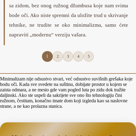
sa zidom, bez onog ružnog džumbusa koje nam svima
bode oči. Ako niste spremni da uložite trud u skrivanje
tehnike, ne trudite se oko minimalizma, samo ćete
napraviti „modernu“ verziju vašara.
1
2
3
4
5
Minimalizam nije odsustvo stvari, već odsustvo suvišnih grešaka koje
bodu oči. Kada sve svedete na suštinu, dobijate prostor u kojem se
zaista odmara, a ne mesto gde vam pogled luta po zidu dok tražite
daljinski. Ako ste uspeli da sakrijete sve ono što tehnologiju čini
ružnom, čestitam, konačno imate dom koji izgleda kao sa naslovne
strane, a ne kao prolazna stanica.