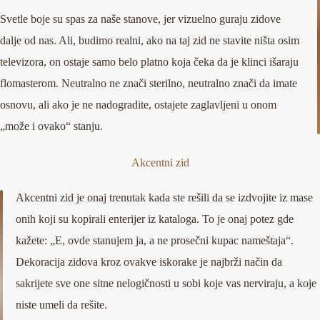
Svetle boje su spas za naše stanove, jer vizuelno guraju zidove
dalje od nas. Ali, budimo realni, ako na taj zid ne stavite ništa osim
televizora, on ostaje samo belo platno koja čeka da je klinci išaraju
flomasterom. Neutralno ne znači sterilno, neutralno znači da imate
osnovu, ali ako je ne nadogradite, ostajete zaglavljeni u onom
„može i ovako“ stanju.
Akcentni zid
Akcentni zid je onaj trenutak kada ste rešili da se izdvojite iz mase
onih koji su kopirali enterijer iz kataloga. To je onaj potez gde
kažete: „E, ovde stanujem ja, a ne prosečni kupac nameštaja“.
Dekoracija zidova kroz ovakve iskorake je najbrži način da
sakrijete sve one sitne nelogičnosti u sobi koje vas nerviraju, a koje
niste umeli da rešite.