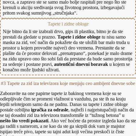
novca, a zapravo ste se samo malo bolje raspitali pre nego što ste
krenuli u akciju sređivanja svog životnog prostora, izbegavajući
pritom svakog sumnjivog „stručnjaka“.
Tapete i zidne obloge
Nije bitno da li ste izabrali drvo, gips ili plastiku, bitno je da ste
prestali da gledate u prazno.
Tapete i zidne obloge
tu nisu samo
maska za zid, već način da pokažete da ste uložili bar malo truda u
prostor u kojem provodite najveći deo vremena. Prestanite da se
plašite da će prostor delovati „prenatrpano“, ponekad je malo drame
na zidu upravo ono što sobi fali da prestane da bude samo prostorija
za sedenje i postane pravi,
autentični dnevni boravak
u kojem se
konačno može ljudski uživati.
#3 Tapete za zid iza televizora koje menjaju ceo ambijent dnevne sobe
Zaboravite na one papirne tapete iz bakinog vremena koje su se
odlepljivale čim se promeni vlažnost u vazduhu, pa ste ih na kraju
lepili selotejpom samo da ne padnu. Danas su tapete i zidne obloge
postale ozbiljna
igračka za odrasle
, najbrži i najpristupačniji način da
se taj dosadni zid iza televizora transformiše iz “tužnog betona” u
nešto što vredi pokazati
. Ako već hoćete da prostor izgleda kao da ste
ga radili s namerom, a ne kao da ste ga skrpili dok vam je majstor
ispijao treće pivo, tapete su tajni adut koji većina preskoči iz čiste