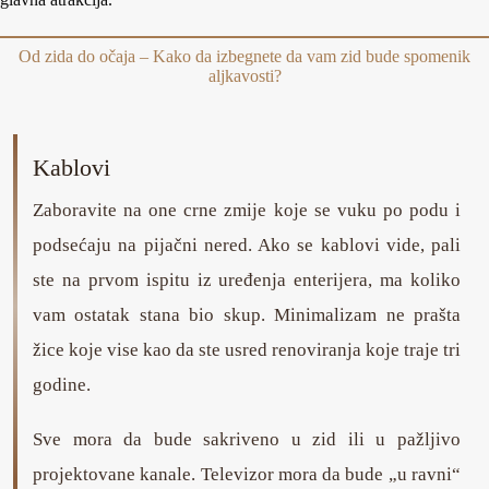
Od zida do očaja – Kako da izbegnete da vam zid bude spomenik
aljkavosti?
Kablovi
Zaboravite na one crne zmije koje se vuku po podu i
podsećaju na pijačni nered. Ako se kablovi vide, pali
ste na prvom ispitu iz uređenja enterijera, ma koliko
vam ostatak stana bio skup. Minimalizam ne prašta
žice koje vise kao da ste usred renoviranja koje traje tri
godine.
Sve mora da bude sakriveno u zid ili u pažljivo
projektovane kanale. Televizor mora da bude „u ravni“