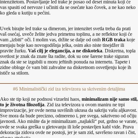
intenzitetom. Postavljanje led trake je posao od deset minuta koji će
vas spasiti od nervoze i učiniti da se osećate kao čovek, a ne kao neko
ko gleda u kutiju u pećini.
Uvek birajte led trake sa dimerom, jer intenzitet svetla treba da prati
vaš osećaj, uveče želite jedva primetnu toplinu, a ne reflektor koji će
vam „izbiti“ oči. I molim vas, držite se dalje od onih
RGB traka
koje
menjaju boje kao novogodišnja jelka, osim ako niste tinejdžer ili
pravite žurku.
Vaš cilj je elegancija, a ne diskoteka
. Diskretna, topla
svetlost je znak da znate šta radite, dok su one šarene trake siguran
znak da ste se izgubili u moru jeftinih ponuda na internetu. Tapete i
zidne obloge će vam biti zahvalne na diskretnom osvetljenju koje ih
ističe sa stilom.
#6 Minimalistički zid iza televizora sa skrivenim detaljima
Ako ste tip koji ne podnosi vizuelni haos,
minimalizam nije samo stil,
to je životna filozofija
. Zid iza televizora u ovom maniru ne trpi
improvizacije, jer ovde nema suvišnih ukrasa da sakriju vašu aljkavost.
Sve mora da bude precizno, odmereno i, pre svega, sakriveno od očiju
javnosti. Ako mislite da je minimalizam „najlakši“ put, grdno se varate,
ovde se svaka greška u gletovanju ili loše postavljen kabl vide. Prava
dekoracija zidova ovde ne postoji, jer je sam zid, savršeno ravan i čist,
glavna atrakcija.