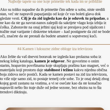
Najbolje tapete su one koje primetite tek kada im se približite
Ako su toliko napadne da ih primetite čim uđete u sobu, niste sredili
stan, već ste napravili papazjaniju od koje će vas boleti glava dok
gledate vesti.
Cilj je da zid izgleda kao da je oduvek tu pripadao
, a
ne kao da ste ga navrat-nanos zalepili da sakrijete vlagu koja izbija iz
ćoška. Zaboravite na onaj jeftini sjaj koji se presijava pod sijalicom i
tražite mat varijante i diskretne teksture – kad postignete da zid ne bode
oči, znaćete da ste prestali da budete amateri u sopstvenoj kući.
#4 Kamen i luksuzne zidne obloge iza televizora
Ako želite da vaš dnevni boravak ne izgleda kao prolazna soba iz
nekog lošeg kataloga,
kamen je odgovor
. Ne govorimo o onim
starim, hrapavim površinama koje skupljaju prašinu kao magnet, već o
materijalu koji prostoru daje
stabilnost i težinu
kakvu nijedna obična
boja zidova neće postići. Kada se kamen postavi na zid iza televizora,
to više nije samo zid, to postaje temelj cele sobe. To je onaj detalj zbog
kojeg gosti zastanu na vratima, a vi se osećate kao da ste konačno
napravili nešto što traje duže od jedne sezone, bez obzira na to šta
trendovi diktiraju.