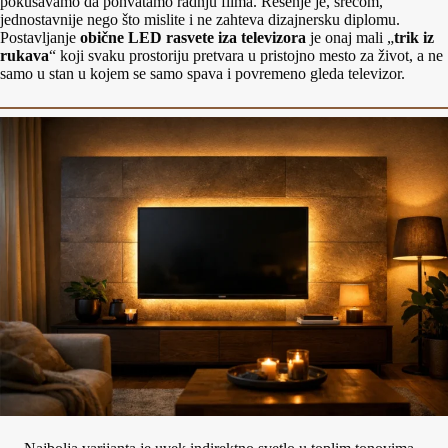
pokušavamo da pohvatamo radnju filma. Rešenje je, srećom,
jednostavnije nego što mislite i ne zahteva dizajnersku diplomu.
Postavljanje
obične LED rasvete iza televizora
je onaj mali „
trik iz
rukava
“ koji svaku prostoriju pretvara u pristojno mesto za život, a ne
samo u stan u kojem se samo spava i povremeno gleda televizor.