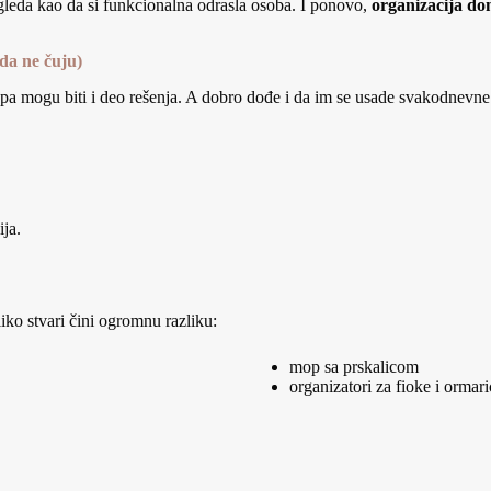
zgleda kao da si funkcionalna odrasla osoba. I ponovo,
organizacija d
 da ne čuju)
— pa mogu biti i deo rešenja. A dobro dođe i da im se usade svakodnevn
ija.
iko stvari čini ogromnu razliku:
mop sa prskalicom
organizatori za fioke i ormari