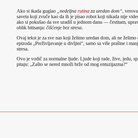
Ako si ikada guglao
„nedeljna
rutina
za uredan dom“
, verova
saveta koji zvuče kao da ih je pisao robot koji nikada nije vide
ako si pokušao da sve uradiš u jednom danu — čestitam, uprav
oblik bitisanja:
čišćenje bez stresa
.
Ovaj tekst je za sve nas koji želimo uredan dom, ali ne želimo
epizoda „Preživljavanje u divljini“, samo sa više prašine i man
stresa.
Ovo je vodič za normalne ljude. Ljude koji rade, žive, jedu, s
pitaju: „Zašto se nered množi brže od mog entuzijazma?“