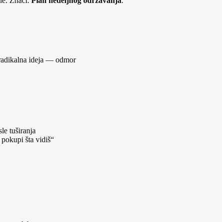
ne. Znači:
Plan nedeljnog održavanja
.
 radikalna ideja — odmor
le tuširanja
 pokupi šta vidiš“