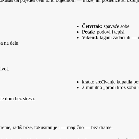
okušaš da pojedeš celu tortu odjednom — može, ali posledice su ozbilj
Četvrtak:
spavaće sobe
Petak:
podovi i tepisi
Vikend:
lagani zadaci ili —
ma
na delu.
ivot.
kratko sređivanje kupatila pos
2‑minutno „prođi kroz sobu i
e dom bez stresa.
vreme, radiš brže, fokusiranije i — magično — bez drame.