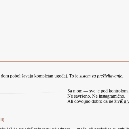
n dom poboljšavaju kompletan ugođaj. To je
sistem za preživljavanje
.
Sa njom — sve je pod kontrolom.
Ne savršeno. Ne instagramično.
Ali dovoljno dobro da ne živiš u 
di)