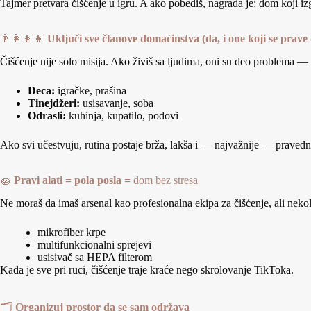
Tajmer pretvara čišćenje u igru. A ako pobediš, nagrada je: dom koji i
👨‍👩‍👧‍👦
Uključi sve članove domaćinstva (da, i one koji se prave
Čišćenje nije solo misija. Ako živiš sa ljudima, oni su deo problema 
Deca:
igračke, prašina
Tinejdžeri:
usisavanje, soba
Odrasli:
kuhinja, kupatilo, podovi
Ako svi učestvuju, rutina postaje brža, lakša i — najvažnije — pravedn
🧽
Pravi alati = pola posla
=
dom bez stresa
Ne moraš da imaš arsenal kao profesionalna ekipa za čišćenje, ali nekol
mikrofiber krpe
multifunkcionalni sprejevi
usisivač sa HEPA filterom
Kada je sve pri ruci, čišćenje traje kraće nego skrolovanje TikToka.
🗂️
Organizuj prostor da se sam održava