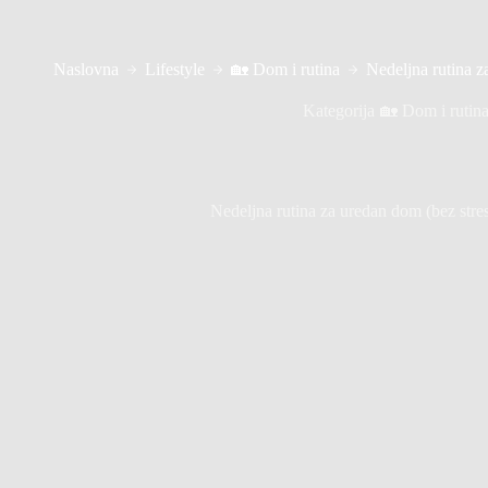
Naslovna
Lifestyle
🏡 Dom i rutina
Nedeljna rutina z
Kategorija
🏡 Dom i rutin
Nedeljna rutina za uredan dom (bez stre