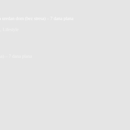
a uredan dom (bez stresa) – 7 dana plana
a
,
Lifestyle
sa) – 7 dana plana