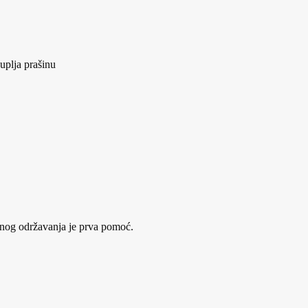
uplja prašinu
eljnog održavanja je prva pomoć.