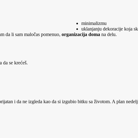
minimalizmu
uklanjanju dekoracije koja sk
znam da li sam maločas pomenuo,
organizacija doma
na delu.
a da se krećeš.
 prijatan i da ne izgleda kao da si izgubio bitku sa životom. A plan ned