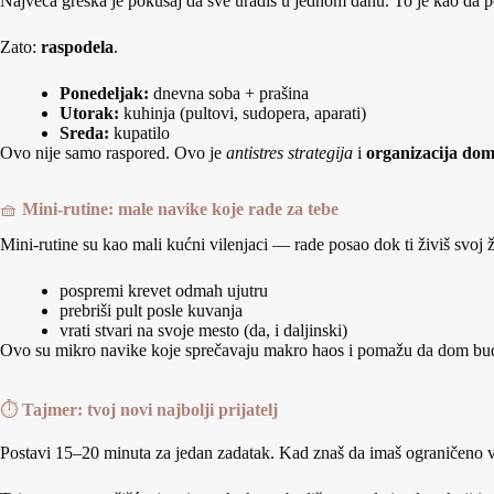
Najveća greška je pokušaj da sve uradiš u jednom danu. To je kao da p
Zato:
raspodela
.
Ponedeljak:
dnevna soba + prašina
Utorak:
kuhinja (pultovi, sudopera, aparati)
Sreda:
kupatilo
Ovo nije samo raspored. Ovo je
antistres strategija
i
organizacija do
🧺
Mini‑rutine: male navike koje rade za tebe
Mini‑rutine su kao mali kućni vilenjaci — rade posao dok ti živiš svoj ž
pospremi krevet odmah ujutru
prebriši pult posle kuvanja
vrati stvari na svoje mesto (da, i daljinski)
Ovo su mikro navike koje sprečavaju makro haos i pomažu da dom bud
⏱️
Tajmer: tvoj novi najbolji prijatelj
Postavi 15–20 minuta za jedan zadatak. Kad znaš da imaš ograničeno 