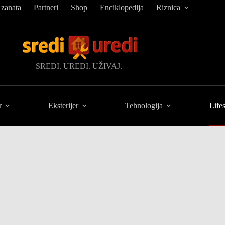
 zanata
Partneri
Shop
Enciklopedija
Riznica
SREDI. UREDI. UŽIVAJ.
r
Eksterijer
Tehnologija
Lifes