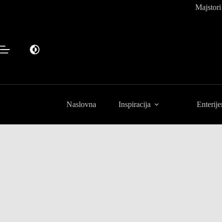
Preskoči
Majstori
na
sadržaj
Naslovna
Inspiracija
Enterije