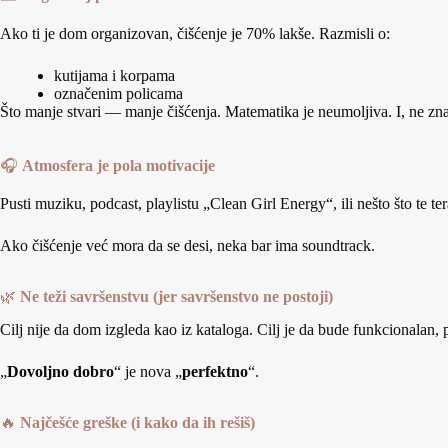
Ako ti je dom organizovan, čišćenje je 70% lakše. Razmisli o:
kutijama i korpama
označenim policama
Što manje stvari — manje čišćenja. Matematika je neumoljiva. I, ne 
🎧
Atmosfera je pola motivacije
Pusti muziku, podcast, playlistu „Clean Girl Energy“, ili nešto što te ter
Ako čišćenje već mora da se desi, neka bar ima soundtrack.
🌿
Ne teži savršenstvu (jer savršenstvo ne postoji)
Cilj nije da dom izgleda kao iz kataloga. Cilj je da bude funkcionalan,
„
Dovoljno dobro
“ je nova „
perfektno
“.
🔥
Najčešće greške (i kako da ih rešiš)