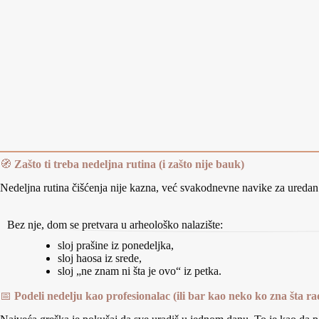
🧭
Zašto ti treba nedeljna rutina (i zašto nije bauk)
Nedeljna rutina čišćenja nije kazna, već svakodnevne navike za ureda
Bez nje, dom se pretvara u arheološko nalazište:
sloj prašine iz ponedeljka,
sloj haosa iz srede,
sloj „ne znam ni šta je ovo“ iz petka.
📅
Podeli nedelju kao profesionalac (ili bar kao neko ko zna šta ra