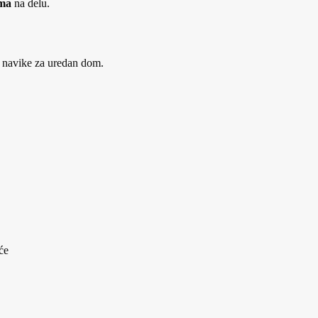
oma
na delu.
e navike za uredan dom.
će