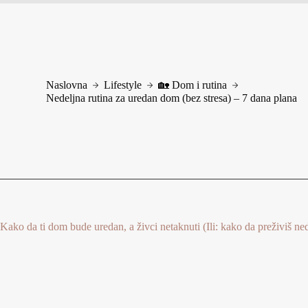
Naslovna
Lifestyle
🏡 Dom i rutina
Nedeljna rutina za uredan dom (bez stresa) – 7 dana plana
Kako da ti dom bude uredan, a živci netaknuti (Ili: kako da preživiš ne