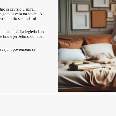
tno si završio u spirali
o gomilu veša na stolici. A
o si otkrio sekundarni
 da nam nedelja izgleda kao
je hrane jer želimo dom bet
pavaju, i povremeno se