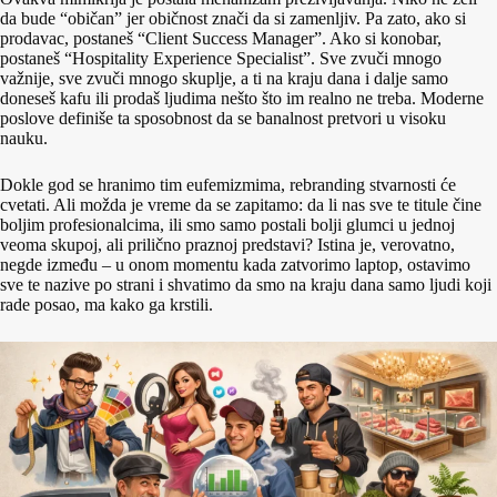
da bude “običan” jer običnost znači da si zamenljiv. Pa zato, ako si
prodavac, postaneš “Client Success Manager”. Ako si konobar,
postaneš “Hospitality Experience Specialist”. Sve zvuči mnogo
važnije, sve zvuči mnogo skuplje, a ti na kraju dana i dalje samo
doneseš kafu ili prodaš ljudima nešto što im realno ne treba. Moderne
poslove definiše ta sposobnost da se banalnost pretvori u visoku
nauku.
Dokle god se hranimo tim eufemizmima, rebranding stvarnosti će
cvetati. Ali možda je vreme da se zapitamo: da li nas sve te titule čine
boljim profesionalcima, ili smo samo postali bolji glumci u jednoj
veoma skupoj, ali prilično praznoj predstavi? Istina je, verovatno,
negde između – u onom momentu kada zatvorimo laptop, ostavimo
sve te nazive po strani i shvatimo da smo na kraju dana samo ljudi koji
rade posao, ma kako ga krstili.