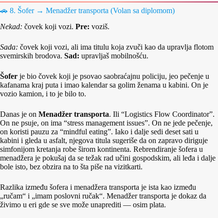
🚗 8. Šofer → Menadžer transporta (Volan sa diplomom)
Nekad:
čovek koji vozi.
Pre:
voziš.
Sada:
čovek koji vozi, ali ima titulu koja zvuči kao da upravlja flotom
svemirskih brodova.
Sad:
upravljaš mobilnošću.
Šofer
je bio čovek koji je psovao saobraćajnu policiju, jeo pečenje u
kafanama kraj puta i imao kalendar sa golim ženama u kabini. On je
vozio kamion, i to je bilo to.
Danas je on
Menadžer transporta
. Ili “Logistics Flow Coordinator”.
On ne psuje, on ima “stress management issues”. On ne jede pečenje,
on koristi pauzu za “mindful eating”. Iako i dalje sedi deset sati u
kabini i gleda u asfalt, njegova titula sugeriše da on zapravo diriguje
simfonijom kretanja robe širom kontinenta. Rebrendiranje šofera u
menadžera je pokušaj da se težak rad učini gospodskim, ali leđa i dalje
bole isto, bez obzira na to šta piše na vizitkarti.
Razlika između šofera i menadžera transporta je ista kao između
„ručam“ i „imam poslovni ručak“. Menadžer transporta je dokaz da
živimo u eri gde se sve može unaprediti — osim plata.