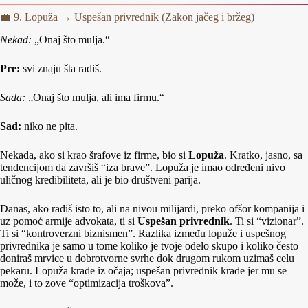
💼 9. Lopuža → Uspešan privrednik (Zakon jačeg i bržeg)
Nekad:
„Onaj što mulja.“
Pre:
svi znaju šta radiš.
Sada:
„Onaj što mulja, ali ima firmu.“
Sad:
niko ne pita.
Nekada, ako si krao šrafove iz firme, bio si
Lopuža
. Kratko, jasno, sa
tendencijom da završiš “iza brave”. Lopuža je imao određeni nivo
uličnog kredibiliteta, ali je bio društveni parija.
Danas, ako radiš isto to, ali na nivou milijardi, preko ofšor kompanija i
uz pomoć armije advokata, ti si
Uspešan privrednik
. Ti si “vizionar”.
Ti si “kontroverzni biznismen”. Razlika između lopuže i uspešnog
privrednika je samo u tome koliko je tvoje odelo skupo i koliko često
doniraš mrvice u dobrotvorne svrhe dok drugom rukom uzimaš celu
pekaru. Lopuža krade iz očaja; uspešan privrednik krade jer mu se
može, i to zove “optimizacija troškova”.