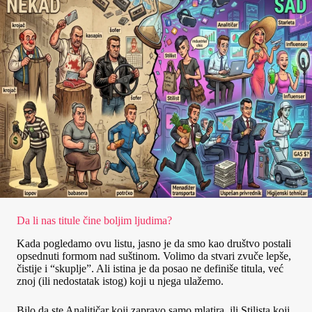
Da li nas titule čine boljim ljudima?
Kada pogledamo ovu listu, jasno je da smo kao društvo postali
opsednuti formom nad suštinom. Volimo da stvari zvuče lepše,
čistije i “skuplje”. Ali istina je da posao ne definiše titula, već
znoj (ili nedostatak istog) koji u njega ulažemo.
Bilo da ste Analitičar koji zapravo samo mlatira, ili Stilista koji