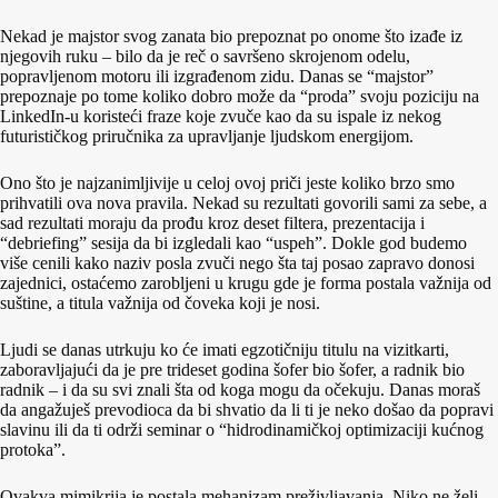
Nekad je majstor svog zanata bio prepoznat po onome što izađe iz
njegovih ruku – bilo da je reč o savršeno skrojenom odelu,
popravljenom motoru ili izgrađenom zidu. Danas se “majstor”
prepoznaje po tome koliko dobro može da “proda” svoju poziciju na
LinkedIn-u koristeći fraze koje zvuče kao da su ispale iz nekog
futurističkog priručnika za upravljanje ljudskom energijom.
Ono što je najzanimljivije u celoj ovoj priči jeste koliko brzo smo
prihvatili ova nova pravila. Nekad su rezultati govorili sami za sebe, a
sad rezultati moraju da prođu kroz deset filtera, prezentacija i
“debriefing” sesija da bi izgledali kao “uspeh”. Dokle god budemo
više cenili kako naziv posla zvuči nego šta taj posao zapravo donosi
zajednici, ostaćemo zarobljeni u krugu gde je forma postala važnija od
suštine, a titula važnija od čoveka koji je nosi.
Ljudi se danas utrkuju ko će imati egzotičniju titulu na vizitkarti,
zaboravljajući da je pre trideset godina šofer bio šofer, a radnik bio
radnik – i da su svi znali šta od koga mogu da očekuju. Danas moraš
da angažuješ prevodioca da bi shvatio da li ti je neko došao da popravi
slavinu ili da ti održi seminar o “hidrodinamičkoj optimizaciji kućnog
protoka”.
Ovakva mimikrija je postala mehanizam preživljavanja. Niko ne želi