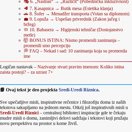
🎭 6. „Nastran“ → „Različit“ (Pobednička inkluzivnost)
🥩 7. Kasapnica → Butik mesa (Estetika klanja)
🚗 8. Šofer → Menadžer transporta (Volan sa diplomom)
💼 9. Lopuža → Uspešan privrednik (Zakon jačeg i
bržeg)
🧼 10. Babasera → Higijenski tehničar (Dostojanstvo
metle)
🤯 BONUS ISTINA: Nismo promenili zanimanja –
promenili smo percepciju
💭 FAQ – Nekad i sad: 10 zanimanja koja su promenila
ime
Logičan nastavak –
Nazivanje stvari pravim imenom: Koliko istina
zaista postoji? – za uzrast 7+
📘 Ovaj tekst je deo projekta
Sredi-Uredi Riznica
.
Sve upečatljive misli, inspirativne rečenice i filozofiju doma iz naših
tekstova sakupljamo na jednom mestu. Otkrij još inspirativnih misli u
Sredi-Uredi Riznici
– centralnoj biblioteci inspiracije gde te čekaju
mudre misli o domu, zanimljivi delovi sadržaja i tekstovi koji pružaju
novu perspektivu na prostor u kome živiš.