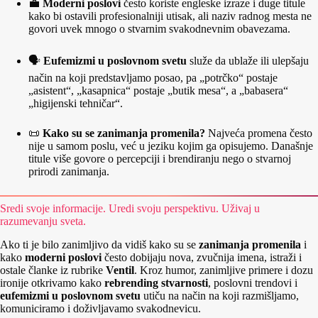
💼
Moderni poslovi
često koriste engleske izraze i duge titule
kako bi ostavili profesionalniji utisak, ali naziv radnog mesta ne
govori uvek mnogo o stvarnim svakodnevnim obavezama.
🗣️
Eufemizmi u poslovnom svetu
služe da ublaže ili ulepšaju
način na koji predstavljamo posao, pa „potrčko“ postaje
„asistent“, „kasapnica“ postaje „butik mesa“, a „babasera“
„higijenski tehničar“.
📜
Kako su se zanimanja promenila?
Najveća promena često
nije u samom poslu, već u jeziku kojim ga opisujemo. Današnje
titule više govore o percepciji i brendiranju nego o stvarnoj
prirodi zanimanja.
Sredi svoje informacije. Uredi svoju perspektivu. Uživaj u
razumevanju sveta.
Ako ti je bilo zanimljivo da vidiš kako su se
zanimanja promenila
i
kako
moderni poslovi
često dobijaju nova, zvučnija imena, istraži i
ostale članke iz rubrike
Ventil
. Kroz humor, zanimljive primere i dozu
ironije otkrivamo kako
rebrending stvarnosti
, poslovni trendovi i
eufemizmi u poslovnom svetu
utiču na način na koji razmišljamo,
komuniciramo i doživljavamo svakodnevicu.