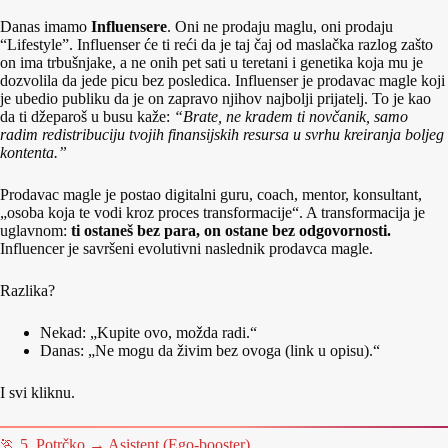
Danas imamo
Influensere
. Oni ne prodaju maglu, oni prodaju
“Lifestyle”. Influenser će ti reći da je taj čaj od maslačka razlog zašto
on ima trbušnjake, a ne onih pet sati u teretani i genetika koja mu je
dozvolila da jede picu bez posledica. Influenser je prodavac magle koji
je ubedio publiku da je on zapravo njihov najbolji prijatelj. To je kao
da ti džeparoš u busu kaže:
“Brate, ne kradem ti novčanik, samo
radim redistribuciju tvojih finansijskih resursa u svrhu kreiranja boljeg
kontenta.”
Prodavac magle je postao digitalni guru, coach, mentor, konsultant,
„osoba koja te vodi kroz proces transformacije“. A transformacija je
uglavnom:
ti ostaneš bez para, on ostane bez odgovornosti.
Influencer je savršeni evolutivni naslednik prodavca magle.
Razlika?
Nekad: „Kupite ovo, možda radi.“
Danas: „Ne mogu da živim bez ovoga (link u opisu).“
I svi kliknu.
🏃 5. Potrčko → Asistent (Ego-booster)