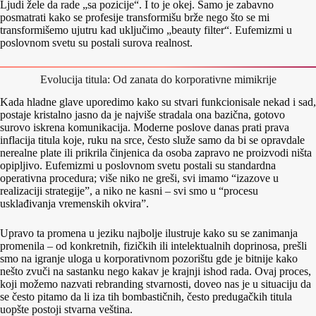
Ljudi žele da rade „sa pozicije“. I to je okej. Samo je zabavno
posmatrati kako se profesije transformišu brže nego što se mi
transformišemo ujutru kad uključimo „beauty filter“. Eufemizmi u
poslovnom svetu su postali surova realnost.
Evolucija titula: Od zanata do korporativne mimikrije
Kada hladne glave uporedimo kako su stvari funkcionisale nekad i sad,
postaje kristalno jasno da je najviše stradala ona bazična, gotovo
surovo iskrena komunikacija. Moderne poslove danas prati prava
inflacija titula koje, ruku na srce, često služe samo da bi se opravdale
nerealne plate ili prikrila činjenica da osoba zapravo ne proizvodi ništa
opipljivo. Eufemizmi u poslovnom svetu postali su standardna
operativna procedura; više niko ne greši, svi imamo “izazove u
realizaciji strategije”, a niko ne kasni – svi smo u “procesu
usklađivanja vremenskih okvira”.
Upravo ta promena u jeziku najbolje ilustruje kako su se zanimanja
promenila – od konkretnih, fizičkih ili intelektualnih doprinosa, prešli
smo na igranje uloga u korporativnom pozorištu gde je bitnije kako
nešto zvuči na sastanku nego kakav je krajnji ishod rada. Ovaj proces,
koji možemo nazvati rebranding stvarnosti, doveo nas je u situaciju da
se često pitamo da li iza tih bombastičnih, često predugačkih titula
uopšte postoji stvarna veština.