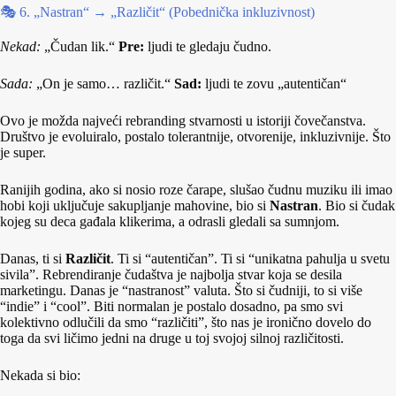
🎭 6. „Nastran“ → „Različit“ (Pobednička inkluzivnost)
Nekad:
„Čudan lik.“
Pre:
ljudi te gledaju čudno.
Sada:
„On je samo… različit.“
Sad:
ljudi te zovu „autentičan“
Ovo je možda najveći rebranding stvarnosti u istoriji čovečanstva.
Društvo je evoluiralo, postalo tolerantnije, otvorenije, inkluzivnije. Što
je super.
Ranijih godina, ako si nosio roze čarape, slušao čudnu muziku ili imao
hobi koji uključuje sakupljanje mahovine, bio si
Nastran
. Bio si čudak
kojeg su deca gađala klikerima, a odrasli gledali sa sumnjom.
Danas, ti si
Različit
. Ti si “autentičan”. Ti si “unikatna pahulja u svetu
sivila”. Rebrendiranje čudaštva je najbolja stvar koja se desila
marketingu. Danas je “nastranost” valuta. Što si čudniji, to si više
“indie” i “cool”. Biti normalan je postalo dosadno, pa smo svi
kolektivno odlučili da smo “različiti”, što nas je ironično dovelo do
toga da svi ličimo jedni na druge u toj svojoj silnoj različitosti.
Nekada si bio: