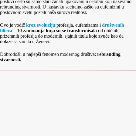
poslovi često su samo stari zanati upakovani u celofan koji nazivamo
rebranding stvarnosti. U nastavku seciramo zašto su eufemizmi u
poslovnom svetu postali naša surova realnost.
Ovo je vodič
kroz evoluciju
profesija, eufemizama i
društvenih
filtera
–
10 zanimanja koja su se transformisala
od običnih,
prizemnih profesija do modernih, sjajnih titula koje zvuče kao da
dolaze sa samita u Ženevi.
Dobrodošli u najlepši fenomen modernog društva:
rebranding
stvarnosti.