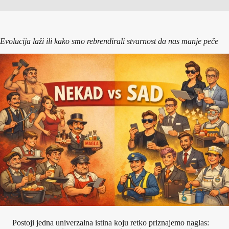
Evolucija laži ili kako smo rebrendirali stvarnost da nas manje peče
Postoji jedna univerzalna istina koju retko priznajemo naglas: