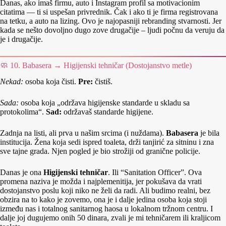
Danas, ako imaš firmu, auto i Instagram profil sa motivacionim
citatima — ti si uspešan privrednik. Čak i ako ti je firma registrovana
na tetku, a auto na lizing. Ovo je najopasniji rebranding stvarnosti. Jer
kada se nešto dovoljno dugo zove drugačije – ljudi počnu da veruju da
je i drugačije.
🧼 10. Babasera → Higijenski tehničar (Dostojanstvo metle)
Nekad:
osoba koja čisti.
Pre:
čistiš.
Sada:
osoba koja „održava higijenske standarde u skladu sa
protokolima“.
Sad:
održavaš standarde higijene.
Zadnja na listi, ali prva u našim srcima (i nuždama).
Babasera
je bila
institucija. Žena koja sedi ispred toaleta, drži tanjirić za sitninu i zna
sve tajne grada. Njen pogled je bio strožiji od granične policije.
Danas je ona
Higijenski tehničar
. Ili “Sanitation Officer”. Ova
promena naziva je možda i najplemenitija, jer pokušava da vrati
dostojanstvo poslu koji niko ne želi da radi. Ali budimo realni, bez
obzira na to kako je zovemo, ona je i dalje jedina osoba koja stoji
između nas i totalnog sanitarnog haosa u lokalnom tržnom centru. I
dalje joj dugujemo onih 50 dinara, zvali je mi tehničarem ili kraljicom