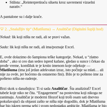
Stilista: „Reinterpretiraću siluetu kroz savremeni vizuelni
narativ.“
A pantalone su i dalje kraće.
💡 2. „Snalažljiv tip“ (Mlatišuma) → Analitičar (Digitalni šuplji hod)
Nekad:
lik koji ništa ne radi, ali se pravi važan.
Sada:
lik koji ništa ne radi, ali ima/poznaje Excel.
E, ovde dolazimo do šampiona teške kategorije. Nekad, u “zlatno
doba” , ako si ceo dan sedeo ispred kafane, gledao u sunce i čekao da
prođe vreme, komšiluk te je krstio imenom koje odjekuje —
Mlatišuma
(ima još jedan adekvatan izraz, isto počinje sa mlati… ali
nije za ovde, jer hoćemo da ostanemo fini). Bilo je to pošteno ime za
pošteno ništa-ne-radenje.
Brzi skok u današnjicu: Ti si sada
Analitičar
. Šta analiziraš? Excel
tabele koje niko ne čita. “Engagement” na postovima koji nikoga ne
zanimaju. Analitičar je moderni filozof koji troši osam sati dnevno
pokušavajući da objasni zašto se ništa nije dogodilo, dok je Mlatišuma
bar bio iskren prema sebi i svom nedostatku ambicije. Mlatišuma je bio