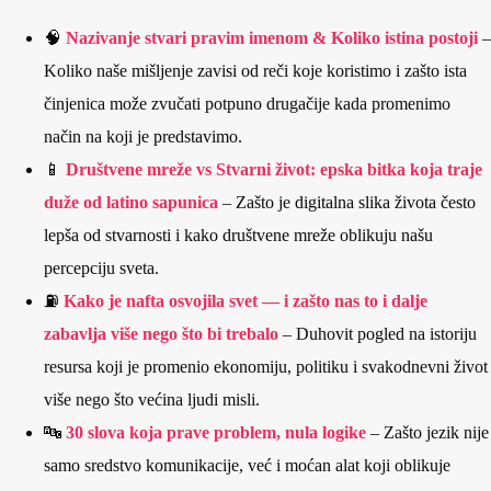
🧠
Nazivanje stvari pravim imenom & Koliko istina postoji
–
Koliko naše mišljenje zavisi od reči koje koristimo i zašto ista
činjenica može zvučati potpuno drugačije kada promenimo
način na koji je predstavimo.
📱
Društvene mreže vs Stvarni život: epska bitka koja traje
duže od latino sapunica
– Zašto je digitalna slika života često
lepša od stvarnosti i kako društvene mreže oblikuju našu
percepciju sveta.
⛽
Kako je nafta osvojila svet — i zašto nas to i dalje
zabavlja više nego što bi trebalo
– Duhovit pogled na istoriju
resursa koji je promenio ekonomiju, politiku i svakodnevni život
više nego što većina ljudi misli.
🔤
30 slova koja prave problem, nula logike
– Zašto jezik nije
samo sredstvo komunikacije, već i moćan alat koji oblikuje