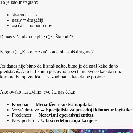
To je kao Instagram:
stvarnost = ista
naziv = drugačiji
osećaj = potpuno nov
Danas više niko ne pita: 👉 „Šta radiš?
Nego: 👉 „Kako to zvuči kada objasniš drugima?“
Jer danas nije bitno da li znaš nešto, bitno je da znaš kako da to
predstaviš. Ako eufizmi u poslovnom svetu ne zvuče kao da su iz
korporativnog vodiča — ta zanimanja kao da ne postoje.
Ako ovako nastavimo, evo šta nas čeka:
Konobar →
Menadžer iskustva napitaka
Vozač dostave →
Specijalista za poslednji kilometar logistike
Freelancer →
Nezavisni operativni entitet
Nezaposlen →
U fazi redefinisanja karijere