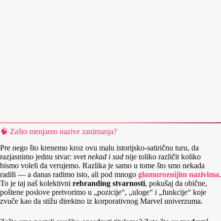
🧠 Zašto menjamo nazive zanimanja?
Pre nego što krenemo kroz ovu malu istorijsko‑satiričnu turu, da
razjasnimo jednu stvar: svet
nekad i sad
nije toliko različit koliko
bismo voleli da verujemo. Razlika je samo u tome što smo nekada
radili — a danas radimo isto, ali pod mnogo
glamuroznijim nazivima
.
To je taj naš kolektivni
rebranding stvarnosti
, pokušaj da obične,
poštene poslove pretvorimo u „pozicije“, „uloge“ i „funkcije“ koje
zvuče kao da stižu direktno iz korporativnog Marvel univerzuma.