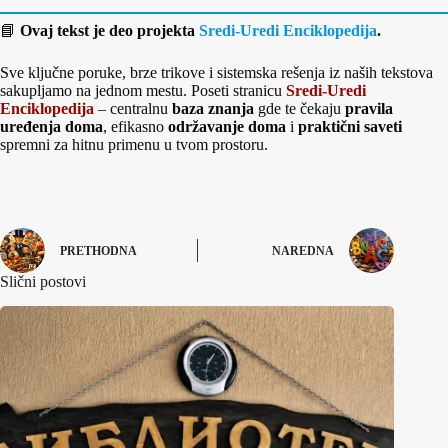
📘
Ovaj tekst je deo projekta
Sredi-Uredi Enciklopedija
.
Sve ključne poruke, brze trikove i sistemska rešenja iz naših tekstova
sakupljamo na jednom mestu. Poseti stranicu
Sredi-Uredi
Enciklopedija
– centralnu
baza znanja
gde te čekaju
pravila
uređenja doma
, efikasno
održavanje doma
i
praktični saveti
spremni za hitnu primenu u tvom prostoru.
PRETHODNA
NAREDNA
Slični postovi