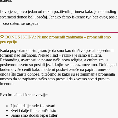
toaleta.
I ovo je zapravo jedan od retkih pozitivnih primera kako je rebranding
stvarnosti doneo bolji osećaj. Jer ako ćemo iskreno: 👉 bez ovog posla
– ceo sistem se raspada.
🤯 BONUS ISTINA: Nismo promenili zanimanja – promenili smo
percepciju
Kada pogledamo listu, jasno je da smo kao društvo postali opsednuti
formom nad suštinom. Nekad i sad – razlika je samo u filteru.
Rebranding stvarnosti je postao naša nova religija, a eufemizmi u
poslovnom svetu su postali jezik kojim se sporazumevamo. Dokle god
budemo više cenili kako moderni poslovi zvuče na papiru, umesto
onoga što zaista donose, pitaćemo se kako su se zanimanja promenila
umesto da se zapitamo zašto smo prestali da zovemo stvari pravim
imenom.
Evo brutalno iskrene verzije:
Ljudi i dalje rade iste stvari
Svet i dalje funkcioniše isto
Samo smo dodali
lepši filter