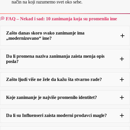
način na koji razumemo svet oko sebe.
💭
FAQ – Nekad i sad: 10 zanimanja koja su promenila ime
Zašto danas skoro svako zanimanje ima
„modernizovano“ ime?
Da li promena naziva zanimanja zaista menja opis
posla?
Zašto ljudi više ne žele da kažu šta stvarno rade?
Šofer
Koje zanimanje je najviše promenilo identitet?
Menadžer transporta
influenser
Da li su Influenseri zaista moderni prodavci magle?
Analitičar strateškog planiranja