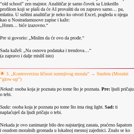
“old school” zen majstor. Analitičar je samo čovek sa LinkedIn
profilom koji se plaši da će AI provaliti da on zapravo samo… pa,
mlatira. U suštini analitičar je neko ko otvori Excel, pogleda u njega
kao u Nostradamusove zapise i kaže:
„Hmm… biće izazovno.“
Pre si govorio: „Mislim da će ovo da prođe.“
Sada kažeš: „Na osnovu podataka i trendova…“
(a zapravo i dalje misliš isto)
🌟 3. „Kontroverzna ličnost sumnjivog morala“ → Starleta (Moralni
“glow-up”)
Nekad:
osoba koja je poznata po tome što je poznata.
Pre:
ljudi pričaju
o tebi.
Sada:
osoba koja je poznata po tome što ima ring light.
Sad:
ti
naplaćuješ da ljudi pričaju o tebi.
Nekada je ovo zanimanje bilo deo najstarijeg zanata, praćeno šapatom
i osudom moralnih gromada u lokalnoj mesnoj zajednici. Znalo se ko