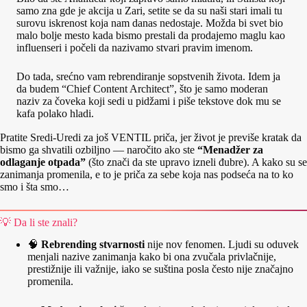
samo zna gde je akcija u Zari, setite se da su naši stari imali tu
surovu iskrenost koja nam danas nedostaje. Možda bi svet bio
malo bolje mesto kada bismo prestali da prodajemo maglu kao
influenseri i počeli da nazivamo stvari pravim imenom.
Do tada, srećno vam rebrendiranje sopstvenih života. Idem ja
da budem “Chief Content Architect”, što je samo moderan
naziv za čoveka koji sedi u pidžami i piše tekstove dok mu se
kafa polako hladi.
Pratite Sredi-Uredi za još VENTIL priča, jer život je previše kratak da
bismo ga shvatili ozbiljno — naročito ako ste
“Menadžer za
odlaganje otpada”
(što znači da ste upravo izneli đubre). A kako su se
zanimanja promenila, e to je priča za sebe koja nas podseća na to ko
smo i šta smo…
💡 Da li ste znali?
🧠
Rebrending stvarnosti
nije nov fenomen. Ljudi su oduvek
menjali nazive zanimanja kako bi ona zvučala privlačnije,
prestižnije ili važnije, iako se suština posla često nije značajno
promenila.