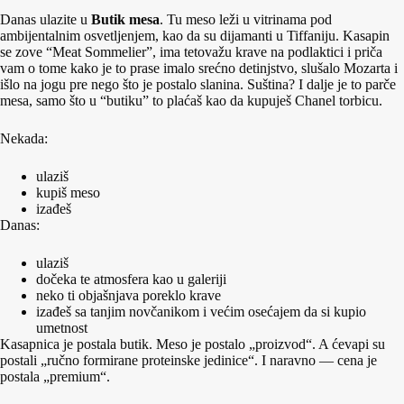
Danas ulazite u
Butik mesa
. Tu meso leži u vitrinama pod
ambijentalnim osvetljenjem, kao da su dijamanti u Tiffaniju. Kasapin
se zove “Meat Sommelier”, ima tetovažu krave na podlaktici i priča
vam o tome kako je to prase imalo srećno detinjstvo, slušalo Mozarta i
išlo na jogu pre nego što je postalo slanina. Suština? I dalje je to parče
mesa, samo što u “butiku” to plaćaš kao da kupuješ Chanel torbicu.
Nekada:
ulaziš
kupiš meso
izađeš
Danas:
ulaziš
dočeka te atmosfera kao u galeriji
neko ti objašnjava poreklo krave
izađeš sa tanjim novčanikom i većim osećajem da si kupio
umetnost
Kasapnica je postala butik. Meso je postalo „proizvod“. A ćevapi su
postali „ručno formirane proteinske jedinice“. I naravno — cena je
postala „premium“.