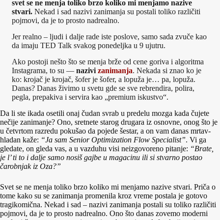
svet se ne menja toliko brzo koliko mi menjamo nazive
stvari.
Nekad i sad nazivi zanimanja su postali toliko različiti
pojmovi, da je to prosto nadrealno.
Jer realno – ljudi i dalje rade iste poslove, samo sada zvuče kao
da imaju TED Talk svakog ponedeljka u 9 ujutru.
Ako postoji nešto što se menja brže od cene goriva i algoritma
Instagrama, to su —
nazivi
zanimanja
. Nekada si znao ko je
ko: krojač je krojač, šofer je šofer, a lopuža je… pa, lopuža.
Danas? Danas živimo u svetu gde se sve rebrendira, polira,
pegla, prepakiva i servira kao „premium iskustvo“.
Da li ste ikada osetili onaj čudan svrab u predelu mozga kada čujete
nečije zanimanje? Ono, sretnete starog drugara iz osnovne, onog što je
u četvrtom razredu pokušao da pojede šestar, a on vam danas mrtav-
hladan kaže:
“Ja sam Senior Optimization Flow Specialist”
. Vi ga
gledate, on gleda vas, a u vazduhu visi neizgovoreno pitanje:
“Brate,
je l’ ti to i dalje samo nosiš gajbe u magacinu ili si stvarno postao
čarobnjak iz Oza?”
Svet se ne menja toliko brzo koliko mi menjamo nazive stvari. Priča o
tome kako su se zanimanja promenila kroz vreme postala je gotovo
tragikomična. Nekad i sad – nazivi zanimanja postali su toliko različiti
pojmovi, da je to prosto nadrealno. Ono što danas zovemo moderni