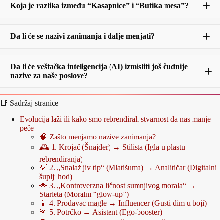
Koja je razlika između “Kasapnice” i “Butika mesa”?
Da li će se nazivi zanimanja i dalje menjati?
Da li će veštačka inteligencija (AI) izmisliti još čudnije
nazive za naše poslove?
📑 Sadržaj stranice
Analitičari
AI Prompt Orchestrators
Human-
Centric Digital Harmonizers
Evolucija laži ili kako smo rebrendirali stvarnost da nas manje
peče
🧠 Zašto menjamo nazive zanimanja?
🕰️ 1. Krojač (Šnajder) → Stilista (Igla u plastu
rebrendiranja)
💡 2. „Snalažljiv tip“ (Mlatišuma) → Analitičar (Digitalni
šuplji hod)
🌟 3. „Kontroverzna ličnost sumnjivog morala“ →
Starleta (Moralni “glow-up”)
📱 4. Prodavac magle → Influencer (Gusti dim u boji)
🏃 5. Potrčko → Asistent (Ego-booster)