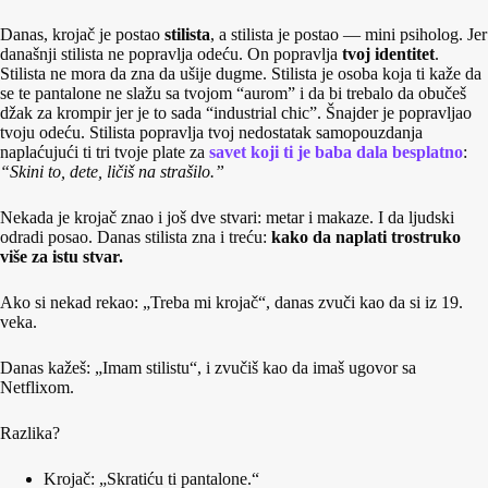
Danas, krojač je postao
stilista
, a stilista je postao — mini psiholog. Jer
današnji stilista ne popravlja odeću. On popravlja
tvoj identitet
.
Stilista ne mora da zna da ušije dugme. Stilista je osoba koja ti kaže da
se te pantalone ne slažu sa tvojom “aurom” i da bi trebalo da obučeš
džak za krompir jer je to sada “industrial chic”. Šnajder je popravljao
tvoju odeću. Stilista popravlja tvoj nedostatak samopouzdanja
naplaćujući ti tri tvoje plate za
savet koji ti je baba dala besplatno
:
“Skini to, dete, ličiš na strašilo.”
Nekada je krojač znao i još dve stvari: metar i makaze. I da ljudski
odradi posao. Danas stilista zna i treću:
kako da naplati trostruko
više za istu stvar.
Ako si nekad rekao: „Treba mi krojač“, danas zvuči kao da si iz 19.
veka.
Danas kažeš: „Imam stilistu“, i zvučiš kao da imaš ugovor sa
Netflixom.
Razlika?
Krojač: „Skratiću ti pantalone.“