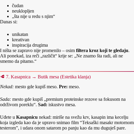
čudan
neuklopljen
„šta nije u redu s njim“
Danas si:
unikatan
kreativan
inspiracija drugima
I ništa se zapravo nije promenilo – osim
filtera kroz koji te gledaju
.
Ali ponekad, iza reči „različit“ krije se: „Ne znamo šta radi, ali ne
smemo da pitamo.“
🥩 7. Kasapnica → Butik mesa (Estetika klanja)
Nekad:
mesto gde kupiš meso.
Pre:
meso.
Sada:
mesto gde kupiš „premium proteinske rezove sa fokusom na
održivom poreklu“.
Sad:
iskustvo mesa.
Uđete u
Kasapnicu
nekad: miriše na svežu krv, kasapin ima kecelju
koja izgleda kao da je upravo snimao film “Teksaški masakr motornom
testerom”, i udara onom satarom po panju kao da mu duguješ pare.