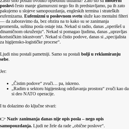
Zašto smo postali ovoliko opsednuti titulama? Zato što su
moderni
poslovi
često manje glamurozni nego što ih predstavljamo, pa ih zato
pakujemo u slojeve samopouzdanja, engleskih termina i strateških
eufemizama.
Eufemizmi u poslovnom svetu
služe kao mentalni filteri
— da zaboravimo da, bez obzira na to kako su se zanimanja
promenila, suština posla ostaje ista. Nekad si radio, danas „operišeš u
dinamičnom okruženju“. Nekad si pomagao ljudima, danas „upravljas
korisničkim iskustvom“. Nekad si čistio podove, danas si „specijalista
za higijensko‑logističke procese“.
Ljudi nisu postali pametniji. Samo su postali
bolji u reklamiranju
sebe
.
Jer:
„Čistim podove“ zvuči… pa, iskreno.
„Radim u sektoru higijenskog održavanja prostora“ zvuči kao da
si deo NATO operacije.
I tu dolazimo do ključne stvari:
👉
Naziv zanimanja danas nije opis posla – nego opis
samopouzdanja.
Ljudi ne žele da rade „obične poslove“.