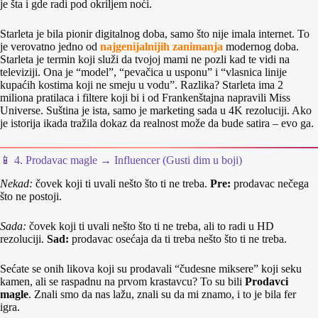
je šta i gde radi pod okriljem noći.
Starleta je bila pionir digitalnog doba, samo što nije imala internet. To
je verovatno jedno od
najgenijalnijih zanimanja
modernog doba.
Starleta je termin koji služi da tvojoj mami ne pozli kad te vidi na
televiziji. Ona je “model”, “pevačica u usponu” i “vlasnica linije
kupaćih kostima koji ne smeju u vodu”. Razlika? Starleta ima 2
miliona pratilaca i filtere koji bi i od Frankenštajna napravili Miss
Universe. Suština je ista, samo je marketing sada u 4K rezoluciji. Ako
je istorija ikada tražila dokaz da realnost može da bude satira – evo ga.
📱 4. Prodavac magle → Influencer (Gusti dim u boji)
Nekad:
čovek koji ti uvali nešto što ti ne treba.
Pre:
prodavac nečega
što ne postoji.
Sada:
čovek koji ti uvali nešto što ti ne treba, ali to radi u HD
rezoluciji.
Sad:
prodavac osećaja da ti treba nešto što ti ne treba.
Sećate se onih likova koji su prodavali “čudesne miksere” koji seku
kamen, ali se raspadnu na prvom krastavcu? To su bili
Prodavci
magle
. Znali smo da nas lažu, znali su da mi znamo, i to je bila fer
igra.