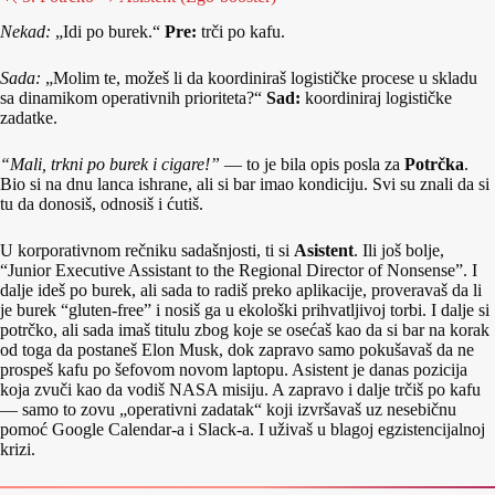
Nekad:
„Idi po burek.“
Pre:
trči po kafu.
Sada:
„Molim te, možeš li da koordiniraš logističke procese u skladu
sa dinamikom operativnih prioriteta?“
Sad:
koordiniraj logističke
zadatke.
“Mali, trkni po burek i cigare!”
— to je bila opis posla za
Potrčka
.
Bio si na dnu lanca ishrane, ali si bar imao kondiciju. Svi su znali da si
tu da donosiš, odnosiš i ćutiš.
U korporativnom rečniku sadašnjosti, ti si
Asistent
. Ili još bolje,
“Junior Executive Assistant to the Regional Director of Nonsense”. I
dalje ideš po burek, ali sada to radiš preko aplikacije, proveravaš da li
je burek “gluten-free” i nosiš ga u ekološki prihvatljivoj torbi. I dalje si
potrčko, ali sada imaš titulu zbog koje se osećaš kao da si bar na korak
od toga da postaneš Elon Musk, dok zapravo samo pokušavaš da ne
prospeš kafu po šefovom novom laptopu. Asistent je danas pozicija
koja zvuči kao da vodiš NASA misiju. A zapravo i dalje trčiš po kafu
— samo to zovu „operativni zadatak“ koji izvršavaš uz nesebičnu
pomoć Google Calendar-a i Slack-a. I uživaš u blagoj egzistencijalnoj
krizi.