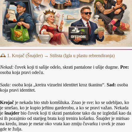
🕰️ 1. Krojač (Šnajder) → Stilista (Igla u plastu rebrendiranja)
Nekad:
čovek koji ti sašije odelo, skrati pantalone i ušije dugme.
Pre:
osoba koja pravi odeću.
Sada:
osoba koja „kreira vizuelni identitet kroz tkaninu“.
Sad:
osoba
koja pravi identitet.
Krojač
je nekada bio stub komšiluka. Znao je sve: ko se udebljao, ko
je smršao, ko je kupio jeftinu garderobu, a ko se pravi važan. Nekada
je
šnajder
bio čovek koji ti skrati pantalone tako da ne izgledaš kao da
si ih pozajmio od starijeg brata koji trenira košarku. Šnajder je mirisao
na kredu, imao je metar oko vrata kao zmiju čuvarku i uvek je znao
gde te žulja.