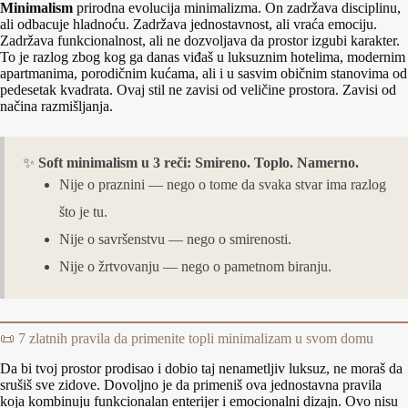
Minimalism
prirodna evolucija minimalizma. On zadržava disciplinu,
ali odbacuje hladnoću. Zadržava jednostavnost, ali vraća emociju.
Zadržava funkcionalnost, ali ne dozvoljava da prostor izgubi karakter.
To je razlog zbog kog ga danas viđaš u luksuznim hotelima, modernim
apartmanima, porodičnim kućama, ali i u sasvim običnim stanovima od
pedesetak kvadrata. Ovaj stil ne zavisi od veličine prostora. Zavisi od
načina razmišljanja.
✨
Soft minimalism u 3 reči: Smireno. Toplo. Namerno.
Nije o praznini — nego o tome da svaka stvar ima razlog
što je tu.
Nije o savršenstvu — nego o smirenosti.
Nije o žrtvovanju — nego o pametnom biranju.
📜 7 zlatnih pravila da primenite topli minimalizam u svom domu
Da bi tvoj prostor prodisao i dobio taj nenametljiv luksuz, ne moraš da
srušiš sve zidove. Dovoljno je da primeniš ova jednostavna pravila
koja kombinuju funkcionalan enterijer i emocionalni dizajn. Ovo nisu