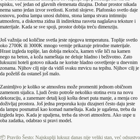
spisku, već jedan od glavnih elemenata dizajna. Dobar prostor nikada
nema samo jedan izvor svetlosti. Koristi slojeve. Plafonsko svetlo daje
osnovu, podna lampa unosi dubinu, stona lampa stvara intimniju
atmosferu, a diskretna zidna ili indirektna rasveta naglašava teksture i
materijale. Kada se sve spoji, prostor dobija treću dimenziju.
Još važnija od količine svetla jeste njegova temperatura. Toplije svetlo
oko 2700K ili 3000K mnogo vernije prikazuje prirodne materijale.
Hrast izgleda toplije, lan dobija mekoću, kamen više liči na kamen
nego na beton, a koža nameštaja ne deluje hladno i beživotno. Zato
luksuzni hoteli gotovo nikada ne koriste hladno osvetljenje u dnevnim
zonama. Njihov cilj nije da vidiš svaku mrvicu na tepihu. Njihov cilj je
da poželiš da ostaneš još malo.
Zanimljivo je koliko se atmosfera može promeniti jednom običnom
zamenom sijalica. Ljudi često potroše nekoliko stotina evra na novu
dekoraciju, a zanemare detalj koji košta deset puta manje, a menja ceo
doživljaj prostora. Još jedna preporuka koju dizajneri često daju jeste
da lampu posmatraš kao komad nameštaja. Kada je ugašena, treba da
izgleda lepo. Kada je upaljena, treba da stvori atmosferu. Ako uspe u
oba zadatka, odabrao si pravi model.
📦 Pravilo Šesto: Najskuplji luksuz danas nije veliki stan, već odsustvo