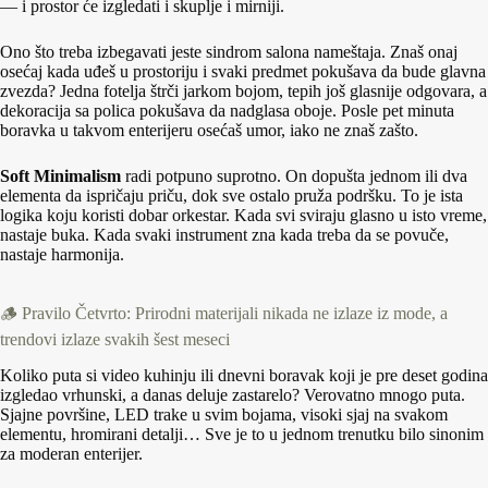
— i prostor će izgledati i skuplje i mirniji.
Ono što treba izbegavati jeste sindrom salona nameštaja. Znaš onaj
osećaj kada uđeš u prostoriju i svaki predmet pokušava da bude glavna
zvezda? Jedna fotelja štrči jarkom bojom, tepih još glasnije odgovara, a
dekoracija sa polica pokušava da nadglasa oboje. Posle pet minuta
boravka u takvom enterijeru osećaš umor, iako ne znaš zašto.
Soft Minimalism
radi potpuno suprotno. On dopušta jednom ili dva
elementa da ispričaju priču, dok sve ostalo pruža podršku. To je ista
logika koju koristi dobar orkestar. Kada svi sviraju glasno u isto vreme,
nastaje buka. Kada svaki instrument zna kada treba da se povuče,
nastaje harmonija.
🪵 Pravilo Četvrto: Prirodni materijali nikada ne izlaze iz mode, a
trendovi izlaze svakih šest meseci
Koliko puta si video kuhinju ili dnevni boravak koji je pre deset godina
izgledao vrhunski, a danas deluje zastarelo? Verovatno mnogo puta.
Sjajne površine, LED trake u svim bojama, visoki sjaj na svakom
elementu, hromirani detalji… Sve je to u jednom trenutku bilo sinonim
za moderan enterijer.