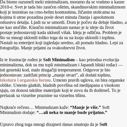
Da bismo razumeli meki minimalizam, moramo da se vratimo u kasne
2010-e. Svet je tada bio zasićen oštrim, skandinavskim minimalizmom
koji je insistirao na crno-belim kontrastima, žičanim stolicama na
kojima ti utrne pozadina posle deset minuta čitanja i apsolutnom
odsustvu detalja. Ljudi su se umorili. Dom je počeo da deluje hladno, a
ne kao utočište. Klasični minimalizam nastao je iz ideje da život
postaje jednostavniji kada ukloniš višak. Ideja je odlična. Problem je
što su mnogi uklonili toliko toga da su na kraju uklonili i toplinu.
Nastali su enterijeri koji izgledaju uredno, ali pomalo hladno. Lepi za
fotografiju. Manje prijatni za svakodnevni život.
Iz te frustracije rođen je
Soft Minimalism
– kao prirodna evolucija
minimalizma, dok su mu topli minimalizam i Japandi bliski rođaci —
isti genetski kod, malo drugačiji temperament. Odgovor je bio
jednostavan: zadržati princip „manje stvari”, ali dodati toplinu,
teksturu i organsku formu
. Umesto pravih uglova, on bira organske
oblike. Umesto glatkih, hladnih površina od medijapana u visokom
sjaju, on donosi taktilne materijale koji te zovu da ih dodirneš. To je
prelazak sa vizuelne praznine na vizuelnu tišinu.
Najkraće rečeno… Minimalizam kaže:
“Manje je više.”
Soft
Minimalism dodaje:
“…ali neka to manje bude prijatno.”
Upravo zbog toga mnogi dizajneri danas smatraju da je
Soft