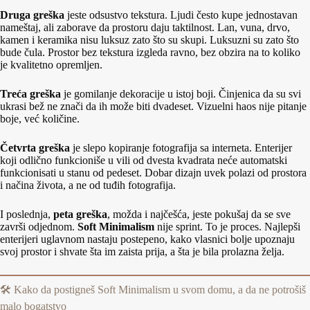
Druga greška
jeste odsustvo tekstura. Ljudi često kupe jednostavan
nameštaj, ali zaborave da prostoru daju taktilnost. Lan, vuna, drvo,
kamen i keramika nisu luksuz zato što su skupi. Luksuzni su zato što
bude čula. Prostor bez tekstura izgleda ravno, bez obzira na to koliko
je kvalitetno opremljen.
Treća greška
je gomilanje dekoracije u istoj boji. Činjenica da su svi
ukrasi bež ne znači da ih može biti dvadeset. Vizuelni haos nije pitanje
boje, već količine.
Četvrta greška
je slepo kopiranje fotografija sa interneta. Enterijer
koji odlično funkcioniše u vili od dvesta kvadrata neće automatski
funkcionisati u stanu od pedeset. Dobar dizajn uvek polazi od prostora
i načina života, a ne od tuđih fotografija.
I poslednja,
peta greška
, možda i najčešća, jeste pokušaj da se sve
završi odjednom.
Soft Minimalism
nije sprint. To je proces. Najlepši
enterijeri uglavnom nastaju postepeno, kako vlasnici bolje upoznaju
svoj prostor i shvate šta im zaista prija, a šta je bila prolazna želja.
🛠️ Kako da postigneš Soft Minimalism u svom domu, a da ne potrošiš
malo bogatstvo