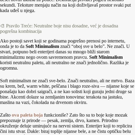
sekundi. Teksture menjaju način na koji doživljavaš prostor svaki put
kada uđeš u njega.
🎨 Pravilo Treće: Neutralne boje nisu dosadne, već je dosadna
pogrešna kombinacija
Ako postoji savet koji se godinama pogrešno prenosi po internetu,
onda je to da
Soft Minimalism
znači “oboj sve u belo”. Ne znači. U
stvari, potpuno beli enterijeri danas su mnogo bliži starom
minimalizmu nego ovom savremenom pravcu.
Soft Minimalism
koristi neutralnu paletu, ali neutralno ne znači jednolično. Razlika je
ogromna.
Soft minimalism ne znači sve-belo. Znači neutralno, ali ne mrtvo. Baza
su krem, bež, warm white, peščana i blago roze-siva — nijanse koje se
ponašaju kao dobri saigrači, a ne kao solisti koji guraju jedni druge sa
bine. Akcenti dolaze sa zemljanim tonovima: terakota na jastuku,
maslina na vazi, čokolada na drvenom okviru.
Zašto
ova paleta boja
funkcioniše? Zato što su to boje koje mozak
prepoznaje iz prirode — pesak, zemlja, drvo, kamen. Prirodno
okruženje deluje umirujuće na nervni sistem. Enterijer koji to replicira
čini istu stvar. Dakle: biraj toplije nijanse bele, a ne čistu optičku belu