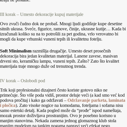
III korak – Umesto dekoracije kupuj materijale
Ovo zvuči čudno dok ne probaš. Mnogi ljudi godišnje kupe desetine
sitnih ukrasa. Sveće, figurice, ramove, činije, ukrasne kutije… Kada bi
izračunali koliko su na to potrošili za pet godina, vrlo verovatno bi
mogli da kupe vrhunski vuneni tepih ili kvalitetnu fotelju.
Soft Minimalism
razmišlja drugačije. Umesto deset prosečnih
dekoracija bira jedan kvalitetan materijal. Lanene zavese, masivan
drveni sto, keramičku lampu, vuneni tepih. Zašto? Zato što kvalitet
materijala traje mnogo duže od trenutnog trenda.
IV korak – Oslobodi pod
Trik koji profesionalni dizajneri često koriste gotovo niko ne
primećuje. Što više poda vidiš, prostor deluje veći (a kad smo već kod
podova pročitaj i kako ga održavati –
Održavanje parketa, laminata
i pločica
). Zato visoke nogice na komodama, foteljama i sofama nisu
samo estetski detalj. Kada pogled može da “prođe” ispod nameštaja,
mozak prostor doživljava prostranijim. Ovo je posebno korisno u
manjim stanovima. Nekada zamena jednog glomaznog klub stola
manjim modelom na tankim nogama napravi veći efekat nego