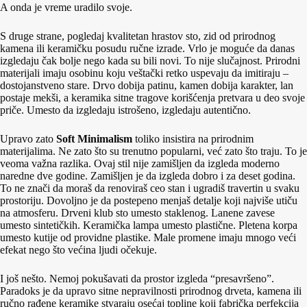
A onda je vreme uradilo svoje.
S druge strane, pogledaj kvalitetan hrastov sto, zid od prirodnog
kamena ili keramičku posudu ručne izrade. Vrlo je moguće da danas
izgledaju čak bolje nego kada su bili novi. To nije slučajnost. Prirodni
materijali imaju osobinu koju veštački retko uspevaju da imitiraju –
dostojanstveno stare. Drvo dobija patinu, kamen dobija karakter, lan
postaje mekši, a keramika sitne tragove korišćenja pretvara u deo svoje
priče. Umesto da izgledaju istrošeno, izgledaju autentično.
Upravo zato
Soft Minimalism
toliko insistira na prirodnim
materijalima. Ne zato što su trenutno popularni, već zato što traju. To je
veoma važna razlika. Ovaj stil nije zamišljen da izgleda moderno
naredne dve godine. Zamišljen je da izgleda dobro i za deset godina.
To ne znači da moraš da renoviraš ceo stan i ugradiš travertin u svaku
prostoriju. Dovoljno je da postepeno menjaš detalje koji najviše utiču
na atmosferu. Drveni klub sto umesto staklenog. Lanene zavese
umesto sintetičkih. Keramička lampa umesto plastične. Pletena korpa
umesto kutije od providne plastike. Male promene imaju mnogo veći
efekat nego što većina ljudi očekuje.
I još nešto. Nemoj pokušavati da prostor izgleda “presavršeno”.
Paradoks je da upravo sitne nepravilnosti prirodnog drveta, kamena ili
ručno rađene keramike stvaraju osećaj topline koji fabrička perfekcija