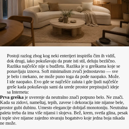
Postoji razlog zbog kog neki enterijeri inspirišu čim ih vidiš,
dok drugi, iako pokušavaju da prate isti stil, deluju bezlično.
Razlika najčešće nije u budžetu. Razlika je u greškama koje se
ponavljaju iznova. Soft minimalism zvuči jednostavno — sve
je belo i mekano, ne može puno toga da pođe naopako. Može.
I ide naopako. Evo gde se najčešće zaluta i gde ljudi najčešće
greše kada pokušavaju sami da urede prostor prepisujući ideje
sa Interneta:
Prva greška
je uverenje da neutralno znači potpuno belo. Ne znači.
Kada su zidovi, nameštaj, tepih, zavese i dekoracija iste nijanse bele,
prostor gubi dubinu. Umesto elegancije dobijaš monotoniju. Neutralna
paleta treba da ima više nijansi i slojeva. Bež, krem, svetla glina, pesak
i tople sive nijanse zajedno stvaraju bogatstvo koje jedna boja nikada
ne može.