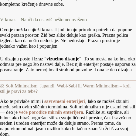
kompletno krečenje dnevne sobe.
V korak – Nauči da ostaviš nešto nedovršeno
Ovo je možda najteži korak. Ljudi imaju prirodnu potrebu da popune
svaki prazan prostor. Zid bez slike deluje kao greška. Prazna polica
izgleda kao da nešto nedostaje. Ne nedostaje. Prazan prostor je
jednako važan kao i popunjen.
U dizajnu postoji izraz “
vizuelno disanje
“. To su mesta na kojima oko
odmara pre nego što nastavi dalje. Bez njih enterijer postaje naporan za
posmatranje. Zato nemoj imati strah od praznine. I ona je deo dizajna.
⚖️ Soft Minimalism, Japandi, Wabi-Sabi ili Warm Minimalism – koji
stil je pravi za tebe?
Ako te privlače mirni i
savremeni enterijeri
, lako se možeš zbuniti
među svim ovim sličnim terminima. Soft minimalism nije usamljeni stil
— deo je
veće porodice mirnih enterijera
. Razlike su suptilne, ali
bitne: ako biraš pogrešan stil za svoju ličnost i prostor, čak i savršeno
sređen i uređen enterijer može da deluje strano. Prema tome, da
napravimo odmah jasnu razliku kako bi tačno znao šta želiš za svoj
dom.