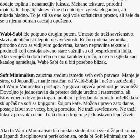
dodaje toplinu i nenametljiv luksuz. Mekane teksture, prirodni
materijali i bogatiji slojevi čine da enterijer izgleda elegantno, ali
nikada hladno. To je stil za one koji vole sofisticiran prostor, ali žele da
se u njemu odmah osećaju opušteno.
Wabi-Sabi
ide potpuno drugim putem. Umesto da traži savršenstvo,
slavi autentičnost i lepotu nesavršenosti. Ručno rađena keramika,
prirodno drvo sa vidljivim godovima, kamen nepravilne teksture i
predmeti koji dostojanstveno stare važniji su od besprekornih linija.
Ako veruješ da dom treba da ima karakter i priču, a ne da izgleda kao
katalog nameštaja, Wabi-Sabi će ti biti posebno blizak.
Soft Minimalism
zauzima sredinu između svih ovih pravaca. Manje je
strog od Japandija, manje rustičan od Wabi-Sabija i nešto suzdržaniji
od Warm Minimalism pristupa. Njegova najveća prednost je ravnoteža.
Dovoljno je jednostavan da prostor deluje uredno i rasterećeno, ali
istovremeno dovoljno topao, udoban i prirodan da odmah poželiš da se
sklupčaš na sofi sa knjigom i šoljom kafe. Možda upravo zato danas
postaje izbor sve većeg broja porodica. Ne traži savršenstvo. Ne traži
luksuz po svaku cenu. Traži dom u kojem je jednostavno lepo živeti.
Ako bi Warm Minimalism bio uredan student koji sve drži pod konac,
a Japandi disciplinovani perfekcionista, onda bi Soft Minimalism bio