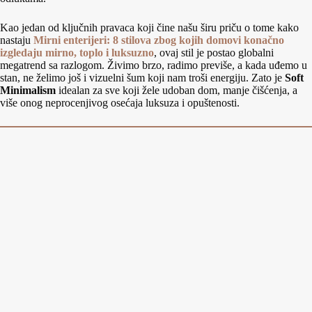
Kao jedan od ključnih pravaca koji čine našu širu priču o tome kako
nastaju
Mirni enterijeri: 8 stilova zbog kojih domovi konačno
izgledaju mirno, toplo i luksuzno
, ovaj stil je postao globalni
megatrend sa razlogom. Živimo brzo, radimo previše, a kada uđemo u
stan, ne želimo još i vizuelni šum koji nam troši energiju. Zato je
Soft
Minimalism
idealan za sve koji žele udoban dom, manje čišćenja, a
više onog neprocenjivog osećaja luksuza i opuštenosti.