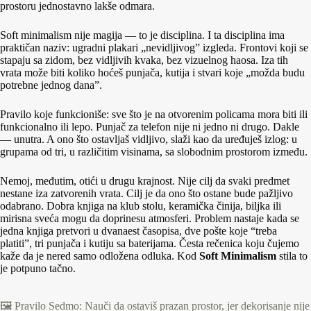
prostoru jednostavno lakše odmara.
Soft minimalism nije magija — to je disciplina. I ta disciplina ima
praktičan naziv: ugradni plakari „nevidljivog” izgleda. Frontovi koji se
stapaju sa zidom, bez vidljivih kvaka, bez vizuelnog haosa. Iza tih
vrata može biti koliko hoćeš punjača, kutija i stvari koje „možda budu
potrebne jednog dana”.
Pravilo koje funkcioniše: sve što je na otvorenim policama mora biti ili
funkcionalno ili lepo. Punjač za telefon nije ni jedno ni drugo. Dakle
— unutra. A ono što ostavljaš vidljivo, slaži kao da uređuješ izlog: u
grupama od tri, u različitim visinama, sa slobodnim prostorom između.
Nemoj, međutim, otići u drugu krajnost. Nije cilj da svaki predmet
nestane iza zatvorenih vrata. Cilj je da ono što ostane bude pažljivo
odabrano. Dobra knjiga na klub stolu, keramička činija, biljka ili
mirisna sveća mogu da doprinesu atmosferi. Problem nastaje kada se
jedna knjiga pretvori u dvanaest časopisa, dve pošte koje “treba
platiti”, tri punjača i kutiju sa baterijama. Česta rečenica koju čujemo
kaže da je nered samo odložena odluka. Kod
Soft Minimalism
stila to
je potpuno tačno.
🖼️ Pravilo Sedmo: Nauči da ostaviš prazan prostor, jer dekorisanje nije