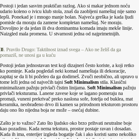
Postoji i jedan sasvim praktičan razlog. Ako si makar jednom noću
udario koleno o ivicu klub stola, znaš da zaobljeni nameštaj nije samo
lepši. Ponekad je i mnogo manje bolan. Najveća greška je kada ljudi
pomisle da moraju da zamene kompletan nameštaj. Ne moraju.
Dovoljno je da jedan ili dva dominantna komada imaju mekše linije.
Naizgled mala promena. U stvarnosti jedna od najprimetnijih.
🧵 Pravilo Drugo: Taktilnost iznad svega – Ako ne želiš da ga
pomaziš, ne unosi ga u kuću
Postoji jedan jednostavan test koji dizajneri često koriste, a koji retko
ko pominje. Kada pogledaš neki komad nameštaja ili dekoracije,
zapitaj se da li bi poželeo da ga dodirneš. Zvuči neobično, ali upravo u
tome leži jedna od najvećih tajni
Soft Minimalism
stila. Klasični
minimalizam pažnju privlači čistim linijama.
Soft Minimalism
pažnju
privlači teksturama. Lanene zavese koje se lagano pomeraju na
promaji, vuneni prekrivač preko naslona sofe, fotelja od buklea, mat
keramika, neobrađeno drvo ili kamen sa prirodnom teksturom prostoru
daju ono što nijedna boja ne može – osećaj dubine.
Zašto je to važno? Zato što ljudsko oko brzo prihvati neutralne boje
kao pozadinu. Kada nema tekstura, prostor postaje ravan i dosadan.
Kada ih ima, enterijer izgleda bogatije čak i ako koristi samo nekoliko