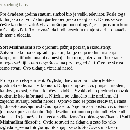
vizuelnog haosa
Pre dvadeset godina statusni simbol bio je veliki televizor. Posle toga
kuhinjsko ostrvo. Zatim garderober preko celog zida. Danas se sve
češće kao luksuz doživljava nešto potpuno drugačije — prostor u kom
ništa nije višak. To ne znači da ljudi poseduju manje stvari. To znači da
ih manje gledaju.
Soft Minimalism
zato ogromnu pažnju poklanja skladištenju.
Zatvorene komode, ugradni plakari, kutije od prirodnih materijala,
korpe, multifunkcionalni nameštaj i dobro organizovane fioke rade
mnogo važniji posao nego što se na prvi pogled čini. Ovo ne skriva
samo stvari. Ovo uklanja vizuelni nered.
Probaj mali eksperiment. Pogledaj dnevnu sobu i izbroj koliko
predmeta vidiš na TV komodi. Daljinski upravljači, punjači, modem,
kablovi, ukrasi, računi, ključevi, sitniš… Svaki od tih predmeta mozak
registruje kao informaciju. Nijedna pojedinačno nije problem, ali
zajedno stvaraju osećaj nereda. Upravo zato se posle sređivanja stana
ljudi često osećaju neobično opušteno. Nije prostor postao veći. Samo
je mozak prestao da obrađuje desetine potpuno nepotrebnih vizuelnih
signala. To je možda i najveća razlika između običnog sređivanja i
Soft
Minimalism
filozofije. Ovde se stvari ne sklanjaju zato što tako
izgleda lepše na fotografiji. Sklanjaju se zato što čovek u takvom