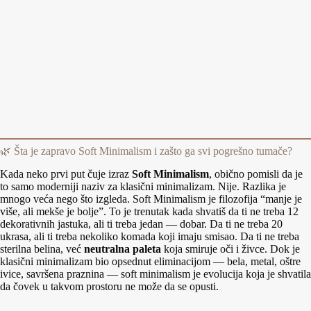
🌿 Šta je zapravo Soft Minimalism i zašto ga svi pogrešno tumače?
Kada neko prvi put čuje izraz
Soft Minimalism
, obično pomisli da je
to samo moderniji naziv za klasični minimalizam. Nije. Razlika je
mnogo veća nego što izgleda. Soft Minimalism je filozofija “manje je
više, ali mekše je bolje”. To je trenutak kada shvatiš da ti ne treba 12
dekorativnih jastuka, ali ti treba jedan — dobar. Da ti ne treba 20
ukrasa, ali ti treba nekoliko komada koji imaju smisao. Da ti ne treba
sterilna belina, već
neutralna paleta
koja smiruje oči i živce. Dok je
klasični minimalizam bio opsednut eliminacijom — bela, metal, oštre
ivice, savršena praznina — soft minimalism je evolucija koja je shvatila
da čovek u takvom prostoru ne može da se opusti.