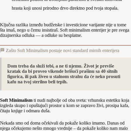
hrasta koji unosi prirodno drvo direktno pod tvoja stopala.
Ključna razlika između budžetske i investicione varijante nije u tome
šta imaš, nego u čemu insistiraš. Soft minimalism enterijer je pre svega
dizajnerska odluka — a odluke su besplatne.
🏁 Zašto Soft Minimalism postaje novi standard mirnih enterijera
Dom treba da služi tebi, a ne ti njemu. Život je previše
kratak da bi proveo vikende brišući prašinu sa 40 sitnih
figurica, ili pak živeo u stalnom strahu da će neko prosuti
kafu na tvoj sterilno beli tepih.
Soft Minimalism
ti nudi najbolje od oba sveta: vrhunsku estetiku koja
izgleda skupo i opuštajući prostor u kom se zapravo živi, prosipa kafa,
čitaju knjige i odmara duša.
Nekada smo od doma očekivali da pokaže koliko imamo. Danas od
njega očekujemo nešto mnogo vrednije – da pokaže koliko nam malo