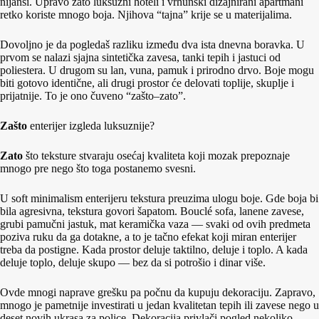
nijansi. Upravo zato luksuzni hoteli i vrhunski dizajnirani apartmani
retko koriste mnogo boja. Njihova “tajna” krije se u materijalima.
Dovoljno je da pogledaš razliku između dva ista dnevna boravka. U
prvom se nalazi sjajna sintetička zavesa, tanki tepih i jastuci od
poliestera. U drugom su lan, vuna, pamuk i prirodno drvo. Boje mogu
biti gotovo identične, ali drugi prostor će delovati toplije, skuplje i
prijatnije. To je ono čuveno “zašto–zato”.
Zašto
enterijer izgleda luksuznije?
Zato
što teksture stvaraju osećaj kvaliteta koji mozak prepoznaje
mnogo pre nego što toga postanemo svesni.
U soft minimalism enterijeru tekstura preuzima ulogu boje. Gde boja bi
bila agresivna, tekstura govori šapatom. Bouclé sofa, lanene zavese,
grubi pamučni jastuk, mat keramička vaza — svaki od ovih predmeta
poziva ruku da ga dotakne, a to je tačno efekat koji miran enterijer
treba da postigne. Kada prostor deluje taktilno, deluje i toplo. A kada
deluje toplo, deluje skupo — bez da si potrošio i dinar više.
Ovde mnogi naprave grešku pa počnu da kupuju dekoraciju. Zapravo,
mnogo je pametnije investirati u jedan kvalitetan tepih ili zavese nego u
deset novih ukrasa za police. Dekoracija privlači pogled nekoliko