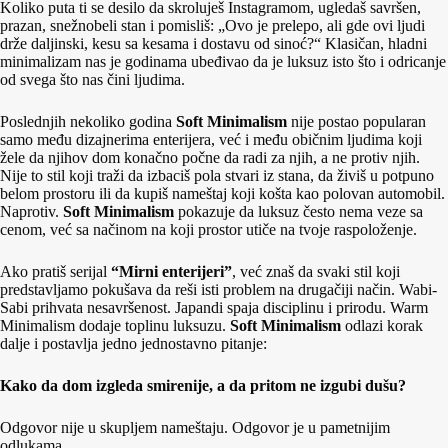
Koliko puta ti se desilo da skroluješ Instagramom, ugledaš savršen,
prazan, snežnobeli stan i pomisliš: „Ovo je prelepo, ali gde ovi ljudi
drže daljinski, kesu sa kesama i dostavu od sinoć?“ Klasičan, hladni
minimalizam nas je godinama ubeđivao da je luksuz isto što i odricanje
od svega što nas čini ljudima.
Poslednjih nekoliko godina
Soft Minimalism
nije postao popularan
samo među dizajnerima enterijera, već i među običnim ljudima koji
žele da njihov dom konačno počne da radi za njih, a ne protiv njih.
Nije to stil koji traži da izbaciš pola stvari iz stana, da živiš u potpuno
belom prostoru ili da kupiš nameštaj koji košta kao polovan automobil.
Naprotiv.
Soft Minimalism
pokazuje da luksuz često nema veze sa
cenom, već sa načinom na koji prostor utiče na tvoje raspoloženje.
Ako pratiš serijal
“Mirni enterijeri”
, već znaš da svaki stil koji
predstavljamo pokušava da reši isti problem na drugačiji način. Wabi-
Sabi prihvata nesavršenost. Japandi spaja disciplinu i prirodu. Warm
Minimalism dodaje toplinu luksuzu.
Soft Minimalism
odlazi korak
dalje i postavlja jedno jednostavno pitanje:
Kako da dom izgleda smirenije, a da pritom ne izgubi dušu?
Odgovor nije u skupljem nameštaju. Odgovor je u pametnijim
odlukama.