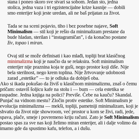
stana i poneo skoro sve stvari sa sobom. Jedan sto, jedna
stolica, jedna vaza i tri egzistencijalne krize kasnije — dobili
smo enterijer koji jeste uredan, ali ne baš prijatan za život.
Tada se na sceni pojavio, tiho i bez posebne najave,
Soft
Minimalism
— stil koji je rešio da minimalizam prestane da
bude hladan, sterilan i “instagramičan”, i da konačno postane
živ
,
topao
i
miran
.
Ovaj stil se može definisati i kao mlađi, topliji brat klasičnog
minimalizma
koji je naučio da se relaksira. Soft minimalism
enterijer nije praznina koja te guši, nego prostor koji diše. Nije
bela sterilnost, nego krem toplina. Nije žrtvovanje udobnosti
zarad „estetike” — to je odluka da dobiješ oba.
Ako si ikada pokušao da živiš u klasičnom minimalizmu, znaš o čemu
pričam: ostaviš šoljicu kafe na stolu i — bum — cela estetika se
raspadne. Jedna knjiga na polici? Previše. Ćebe na kauču? Skandal.
Punjač na vidnom mestu? Zločin protiv estetike. Soft Minimalism je
evolucija minimalizma — mekši, topliji, pametniji minimalizam, koji je
shvatio da život nije showroom, već prostor u kom se živi, radi, jede,
spava, plače, smeje i povremeno kriju računi. Zato je
Soft Minimalism
postao spas za sve nas koji želimo miran enterijer, ali i dalje volimo da
imamo gde da spustimo kafu, telefon, a i dušu.