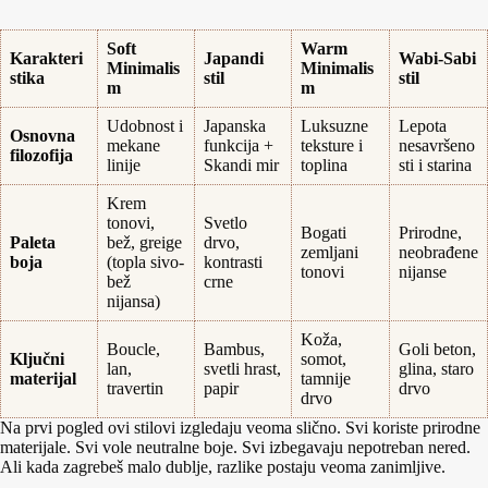
Soft
Warm
Karakteri
Japandi
Wabi-Sabi
Minimalis
Minimalis
stika
stil
stil
m
m
Udobnost i
Japanska
Luksuzne
Lepota
Osnovna
mekane
funkcija +
teksture i
nesavršeno
filozofija
linije
Skandi mir
toplina
sti i starina
Krem
tonovi,
Svetlo
Bogati
Prirodne,
Paleta
bež, greige
drvo,
zemljani
neobrađene
boja
(topla sivo-
kontrasti
tonovi
nijanse
bež
crne
nijansa)
Koža,
Boucle,
Bambus,
Goli beton,
Ključni
somot,
lan,
svetli hrast,
glina, staro
materijal
tamnije
travertin
papir
drvo
drvo
Na prvi pogled ovi stilovi izgledaju veoma slično. Svi koriste prirodne
materijale. Svi vole neutralne boje. Svi izbegavaju nepotreban nered.
Ali kada zagrebeš malo dublje, razlike postaju veoma zanimljive.