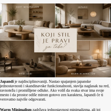
Japandi
je najdisciplinovaniji. Nastao spajanjem japanske
jednostavnosti i skandinavske funkcionalnosti, stavlja naglasak na red,
ravnotežu i promišljene odluke. Ako voliš da svaka stvar ima svoje
mesto i da prostor odiše mirom gotovo zen karaktera, Japandi će ti
verovatno najviše odgovarati.
Warm Minimalism
zadržava jednostavnost minimalizma, ali joj