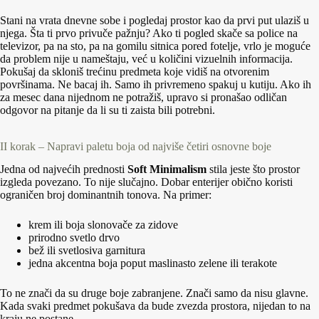
Stani na vrata dnevne sobe i pogledaj prostor kao da prvi put ulaziš u
njega. Šta ti prvo privuče pažnju? Ako ti pogled skače sa police na
televizor, pa na sto, pa na gomilu sitnica pored fotelje, vrlo je moguće
da problem nije u nameštaju, već u količini vizuelnih informacija.
Pokušaj da skloniš trećinu predmeta koje vidiš na otvorenim
površinama. Ne bacaj ih. Samo ih privremeno spakuj u kutiju. Ako ih
za mesec dana nijednom ne potražiš, upravo si pronašao odličan
odgovor na pitanje da li su ti zaista bili potrebni.
II korak – Napravi paletu boja od najviše četiri osnovne boje
Jedna od najvećih prednosti
Soft Minimalism
stila jeste što prostor
izgleda povezano. To nije slučajno. Dobar enterijer obično koristi
ograničen broj dominantnih tonova. Na primer:
krem ili boja slonovače za zidove
prirodno svetlo drvo
bež ili svetlosiva garnitura
jedna akcentna boja poput maslinasto zelene ili terakote
To ne znači da su druge boje zabranjene. Znači samo da nisu glavne.
Kada svaki predmet pokušava da bude zvezda prostora, nijedan to na
kraju ne postane.