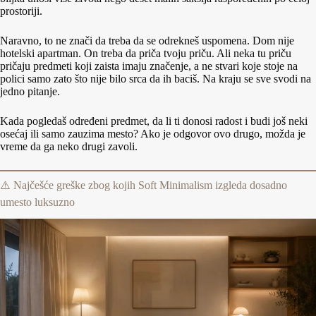
prostoriji.
Naravno, to ne znači da treba da se odrekneš uspomena. Dom nije
hotelski apartman. On treba da priča tvoju priču. Ali neka tu priču
pričaju predmeti koji zaista imaju značenje, a ne stvari koje stoje na
polici samo zato što nije bilo srca da ih baciš. Na kraju se sve svodi na
jedno pitanje.
Kada pogledaš određeni predmet, da li ti donosi radost i budi još neki
osećaj ili samo zauzima mesto? Ako je odgovor ovo drugo, možda je
vreme da ga neko drugi zavoli.
⚠️ Najčešće greške zbog kojih Soft Minimalism izgleda dosadno
umesto luksuzno