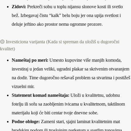
Zidovi:
Prekreči sobu u toplu nijansu slonove kosti ili svetlo
bež. Izbegavaj čistu “kalk” belu boju jer ona upija svetlost i
deluje jeftino ako prostor nema ogromne prozore.
🟡 Investiciona varijanta (Kada si spreman da uložiš u dugoročni
kvalitet)
Nameštaj po meri:
Umesto kupovine više manjih komoda,
investiraj u jedan veliki, ugradni plakar sa skrivenim otvaranjem
na dodir. Time dugoročno rešavaš problem sa stvarima i postižeš
vizuelni mir.
Statement komad nameštaja:
Uloži u kvalitetnu, udobnu
fotelju ili sofu sa zaobljenim ivicama u kvalitetnom, taktilnom
materijalu koji će biti centar tvoje dnevne sobe.
Podne obloge:
Zameni stari, sjajni laminat kvalitetnim mat
brodskim podom ili troslojnim parketom u svetlim tonovima