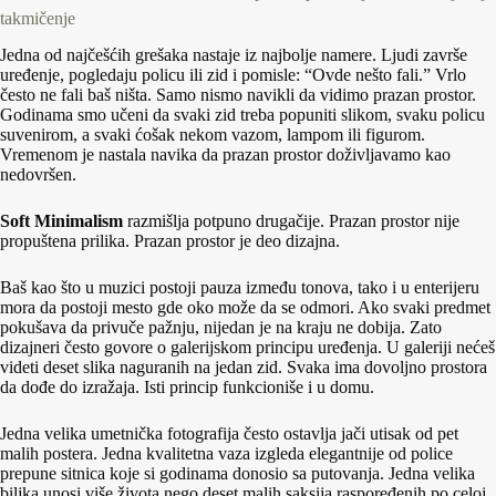
takmičenje
Jedna od najčešćih grešaka nastaje iz najbolje namere. Ljudi završe
uređenje, pogledaju policu ili zid i pomisle: “Ovde nešto fali.” Vrlo
često ne fali baš ništa. Samo nismo navikli da vidimo prazan prostor.
Godinama smo učeni da svaki zid treba popuniti slikom, svaku policu
suvenirom, a svaki ćošak nekom vazom, lampom ili figurom.
Vremenom je nastala navika da prazan prostor doživljavamo kao
nedovršen.
Soft Minimalism
razmišlja potpuno drugačije. Prazan prostor nije
propuštena prilika. Prazan prostor je deo dizajna.
Baš kao što u muzici postoji pauza između tonova, tako i u enterijeru
mora da postoji mesto gde oko može da se odmori. Ako svaki predmet
pokušava da privuče pažnju, nijedan je na kraju ne dobija. Zato
dizajneri često govore o galerijskom principu uređenja. U galeriji nećeš
videti deset slika naguranih na jedan zid. Svaka ima dovoljno prostora
da dođe do izražaja. Isti princip funkcioniše i u domu.
Jedna velika umetnička fotografija često ostavlja jači utisak od pet
malih postera. Jedna kvalitetna vaza izgleda elegantnije od police
prepune sitnica koje si godinama donosio sa putovanja. Jedna velika
biljka unosi više života nego deset malih saksija raspoređenih po celoj