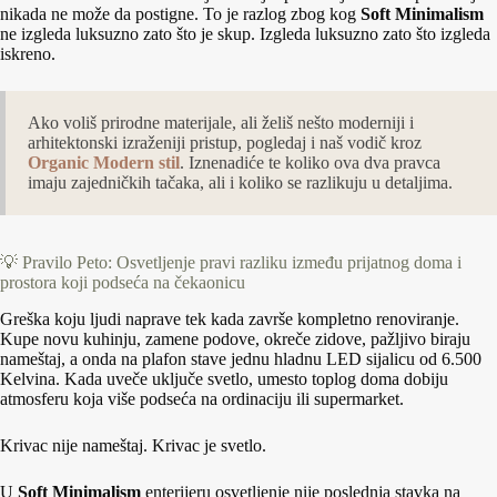
nikada ne može da postigne. To je razlog zbog kog
Soft Minimalism
ne izgleda luksuzno zato što je skup. Izgleda luksuzno zato što izgleda
iskreno.
Ako voliš prirodne materijale, ali želiš nešto moderniji i
arhitektonski izraženiji pristup, pogledaj i naš vodič kroz
Organic Modern stil
. Iznenadiće te koliko ova dva pravca
imaju zajedničkih tačaka, ali i koliko se razlikuju u detaljima.
💡 Pravilo Peto: Osvetljenje pravi razliku između prijatnog doma i
prostora koji podseća na čekaonicu
Greška koju ljudi naprave tek kada završe kompletno renoviranje.
Kupe novu kuhinju, zamene podove, okreče zidove, pažljivo biraju
nameštaj, a onda na plafon stave jednu hladnu LED sijalicu od 6.500
Kelvina. Kada uveče uključe svetlo, umesto toplog doma dobiju
atmosferu koja više podseća na ordinaciju ili supermarket.
Krivac nije nameštaj. Krivac je svetlo.
U
Soft Minimalism
enterijeru osvetljenje nije poslednja stavka na