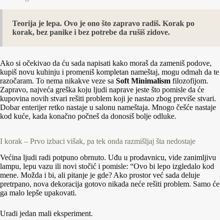
Teorija je lepa. Ovo je ono što zapravo radiš. Korak po
korak, bez panike i bez potrebe da rušiš zidove.
Ako si očekivao da ću sada napisati kako moraš da zameniš podove,
kupiš novu kuhinju i promeniš kompletan nameštaj, mogu odmah da te
razočaram. To nema nikakve veze sa
Soft Minimalism
filozofijom.
Zapravo, najveća greška koju ljudi naprave jeste što pomisle da će
kupovina novih stvari rešiti problem koji je nastao zbog previše stvari.
Dobar enterijer retko nastaje u salonu nameštaja. Mnogo češće nastaje
kod kuće, kada konačno počneš da donosiš bolje odluke.
I korak – Prvo izbaci višak, pa tek onda razmišljaj šta nedostaje
Većina ljudi radi potpuno obrnuto. Uđu u prodavnicu, vide zanimljivu
lampu, lepu vazu ili novi stočić i pomisle: “Ovo bi lepo izgledalo kod
mene. Možda i bi, ali pitanje je gde? Ako prostor već sada deluje
pretrpano, nova dekoracija gotovo nikada neće rešiti problem. Samo će
ga malo lepše upakovati.
Uradi jedan mali eksperiment.