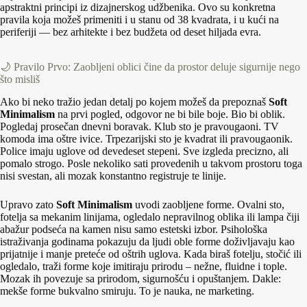
apstraktni principi iz dizajnerskog udžbenika. Ovo su konkretna
pravila koja možeš primeniti i u stanu od 38 kvadrata, i u kući na
periferiji — bez arhitekte i bez budžeta od deset hiljada evra.
🌙 Pravilo Prvo: Zaobljeni oblici čine da prostor deluje sigurnije nego
što misliš
Ako bi neko tražio jedan detalj po kojem možeš da prepoznaš
Soft
Minimalism
na prvi pogled, odgovor ne bi bile boje. Bio bi oblik.
Pogledaj prosečan dnevni boravak. Klub sto je pravougaoni. TV
komoda ima oštre ivice. Trpezarijski sto je kvadrat ili pravougaonik.
Police imaju uglove od devedeset stepeni. Sve izgleda precizno, ali
pomalo strogo. Posle nekoliko sati provedenih u takvom prostoru toga
nisi svestan, ali mozak konstantno registruje te linije.
Upravo zato
Soft Minimalism
uvodi zaobljene forme. Ovalni sto,
fotelja sa mekanim linijama, ogledalo nepravilnog oblika ili lampa čiji
abažur podseća na kamen nisu samo estetski izbor. Psihološka
istraživanja godinama pokazuju da ljudi oble forme doživljavaju kao
prijatnije i manje preteće od oštrih uglova. Kada biraš fotelju, stočić ili
ogledalo, traži forme koje imitiraju prirodu – nežne, fluidne i tople.
Mozak ih povezuje sa prirodom, sigurnošću i opuštanjem. Dakle:
mekše forme bukvalno smiruju. To je nauka, ne marketing.