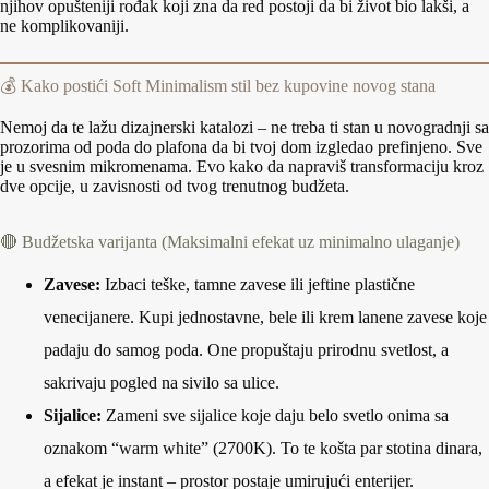
njihov opušteniji rođak koji zna da red postoji da bi život bio lakši, a
ne komplikovaniji.
💰 Kako postići Soft Minimalism stil bez kupovine novog stana
Nemoj da te lažu dizajnerski katalozi – ne treba ti stan u novogradnji sa
prozorima od poda do plafona da bi tvoj dom izgledao prefinjeno. Sve
je u svesnim mikromenama. Evo kako da napraviš transformaciju kroz
dve opcije, u zavisnosti od tvog trenutnog budžeta.
🔴 Budžetska varijanta (Maksimalni efekat uz minimalno ulaganje)
Zavese:
Izbaci teške, tamne zavese ili jeftine plastične
venecijanere. Kupi jednostavne, bele ili krem lanene zavese koje
padaju do samog poda. One propuštaju prirodnu svetlost, a
sakrivaju pogled na sivilo sa ulice.
Sijalice:
Zameni sve sijalice koje daju belo svetlo onima sa
oznakom “warm white” (2700K). To te košta par stotina dinara,
a efekat je instant – prostor postaje umirujući enterijer.