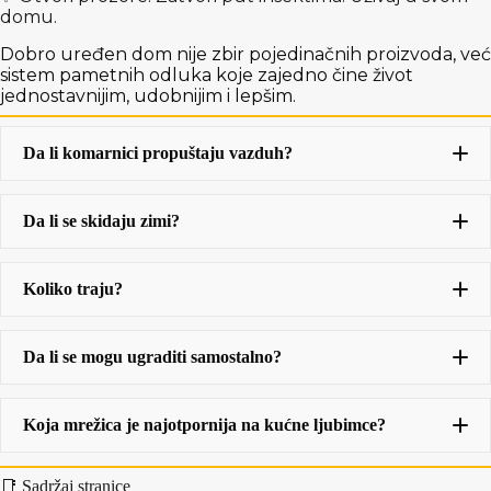
Rolo
domu.
Dobro uređen dom nije zbir pojedinačnih proizvoda, već
sistem pametnih odluka koje zajedno čine život
jednostavnijim, udobnijim i lepšim.
Da li komarnici propuštaju vazduh?
Da li se skidaju zimi?
Koliko traju?
5–10 godina
Da li se mogu ugraditi samostalno?
Fixni
Koja mrežica je najotpornija na kućne ljubimce?
pet‑screen mreža
📑 Sadržaj stranice