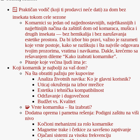
🪟 Praktičan vodič (koji ti prodavci neće dati) za dom bez
insekata tokom cele sezone
Komarnici su jedan od najjednostavnijih, najefikasnijih i
najjeftinijih načina da zaštitiš dom od komaraca, mušica i
drugih insekata — bez hemikalija i bez narušavanja
estetike prostora. Da bi izbor bio pravi, važno je razumeti
koje vrste postoje, kako se razlikuju i šta najviše odgovara
tvojim prozorima, vratima i navikama. Dakle, krećemo sa
rešavanjem dileme “Kako izabrati komarnike”.
Pitanje koje većina ljudi ima je:
Koji komarnik je najbolji za vaš dom?
Na šta obratiti pažnju pre kupovine
Analiza životnih navika: Ko je glavni korisnik?
Uticaj okruženja na izbor mrežice
Estetika i tehnička kompatibilnost
Održavanje i dugovečnost
Budžet vs. Kvalitet
🧩 Vrste komarnika – šta izabrati?
Dodatna oprema i pametna rešenja: Podigni zaštitu na viši
nivo
Kočioni mehanizmi za rolo komarnike
Magnetne trake i četkice za savršeno zaptivanje
Ojačani sistemi za visoku frekvenciju