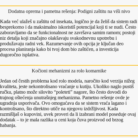
Dodatna oprema i pametna rešenja: Podigni zaštitu na viši nivo
Kada već ulažeš u zaštitu od insekata, logično je da želiš da sistem radi
besprekorno i da maksimalno iskoristiš potencijal koji ti se nudi. Često
zaboravljamo da se funkcionalnost ne završava samim ramom; postoji
niz detalja koji značajno olakšavaju svakodnevnu upotrebu i
produžavaju radni vek. Razumevanje ovih opcija je ključan deo
procesa planiranja kako bi tvoj dom bio zaštićen, a investicija
dugoročno isplativa.
Kočioni mehanizmi za rolo komarnike
Jedan od čestih problema kod rolo modela, naročito kod verzija nižeg
kvaliteta, jeste nekontrolisano vraćanje u kutiju. Ukoliko naglo pustiš
ručku, platno može silovito “poleteti” nagore, što često dovodi do
trajnog oštećenja unutrašnjeg mehanizma. Pametno rešenje ovde je
ugradnja usporivača. Ovo omogućava da se sistem vraća lagano i
kontrolisano, što direktno utiče na njegovu izdržljivost. Kada
razmišljaš o kupovini, uvek proveri da li izabrani model poseduje ovaj
dodatak – to je mala razlika u ceni koja čuva proizvod od brzog
habanja.