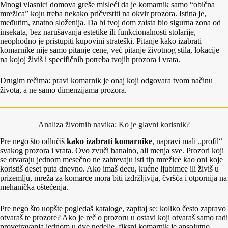
Mnogi vlasnici domova greše misleći da je komarnik samo “obična
mrežica” koju treba nekako pričvrstiti na okvir prozora. Istina je,
međutim, znatno složenija. Da bi tvoj dom zaista bio sigurna zona od
insekata, bez narušavanja estetike ili funkcionalnosti stolarije,
neophodno je pristupiti kupovini strateški. Pitanje kako izabrati
komarnike nije samo pitanje cene, već pitanje životnog stila, lokacije
na kojoj živiš i specifičnih potreba tvojih prozora i vrata.
Drugim rečima: pravi komarnik je onaj koji odgovara tvom načinu
života, a ne samo dimenzijama prozora.
Analiza životnih navika: Ko je glavni korisnik?
Pre nego što odlučiš
kako izabrati komarnike
, napravi mali „profil“
svakog prozora i vrata. Ovo zvuči banalno, ali menja sve. Prozori koji
se otvaraju jednom mesečno ne zahtevaju isti tip mrežice kao oni koje
koristiš deset puta dnevno. Ako imaš decu, kućne ljubimce ili živiš u
prizemlju, mreža za komarce mora biti izdržljivija, čvršća i otpornija na
mehanička oštećenja.
Pre nego što uopšte pogledaš kataloge, zapitaj se: koliko često zapravo
otvaraš te prozore? Ako je reč o prozoru u ostavi koji otvaraš samo radi
provetravanja jednom u dve nedelje, fiksni komarnik je apsolutno