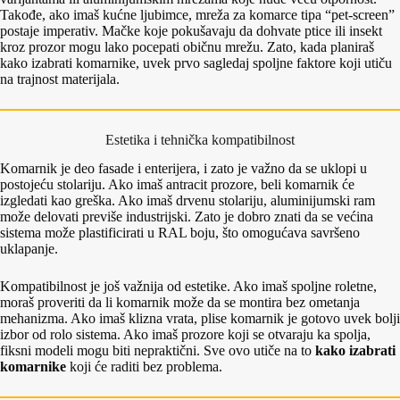
Takođe, ako imaš kućne ljubimce, mreža za komarce tipa “pet-screen”
postaje imperativ. Mačke koje pokušavaju da dohvate ptice ili insekt
kroz prozor mogu lako pocepati običnu mrežu. Zato, kada planiraš
kako izabrati komarnike, uvek prvo sagledaj spoljne faktore koji utiču
na trajnost materijala.
Estetika i tehnička kompatibilnost
Komarnik je deo fasade i enterijera, i zato je važno da se uklopi u
postojeću stolariju. Ako imaš antracit prozore, beli komarnik će
izgledati kao greška. Ako imaš drvenu stolariju, aluminijumski ram
može delovati previše industrijski. Zato je dobro znati da se većina
sistema može plastificirati u RAL boju, što omogućava savršeno
uklapanje.
Kompatibilnost je još važnija od estetike. Ako imaš spoljne roletne,
moraš proveriti da li komarnik može da se montira bez ometanja
mehanizma. Ako imaš klizna vrata, plise komarnik je gotovo uvek bolji
izbor od rolo sistema. Ako imaš prozore koji se otvaraju ka spolja,
fiksni modeli mogu biti nepraktični. Sve ovo utiče na to
kako izabrati
komarnike
koji će raditi bez problema.