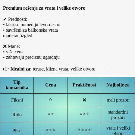
Premium rešenje za vrata i velike otvore
✔ Prednosti:
• lako se pomeraju levo-desno
• savršeni za balkonska vrata
moderan izgled
❌ Mane:
• viša cena
• zahtevaju preciznu ugradnju
👉
Idealni za:
terase, klizna vrata, velike otvore
Tip
Cena
Praktičnost
Najbolje za
komarnika
⭐
Fiksni
❌
mali prozori
standardni
⭐⭐
⭐⭐⭐
Rolo
prozori
vrata i veliki
⭐⭐⭐
⭐⭐⭐⭐
Plise
otvori