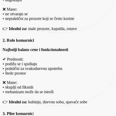
❌ Mane:
• ne otvaraju se
• nepraktični za prozore koji se često koriste
👉
Idealni za:
male prozore, kupatila, ostave
2. Rolo komarnici
Najbolji balans cene i funkcionalnosti
✔ Prednosti:
• podižu se i spuštaju
• praktični za svakodnevnu upotrebu
• štede prostor
❌ Mane:
• skuplji od fiksnih
• mehanizam može da se istroši
👉
Idealni za:
kuhinju, dnevnu sobu, spavaće sobe
3. Plise komarnic
i