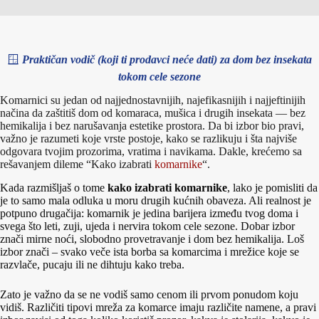
🪟
Praktičan vodič (koji ti prodavci neće dati)
za dom bez insekata
tokom cele sezone
Komarnici su jedan od najjednostavnijih, najefikasnijih i najjeftinijih
načina da zaštitiš dom od komaraca, mušica i drugih insekata — bez
hemikalija i bez narušavanja estetike prostora. Da bi izbor bio pravi,
važno je razumeti koje vrste postoje, kako se razlikuju i šta najviše
odgovara tvojim prozorima, vratima i navikama. Dakle, krećemo sa
rešavanjem dileme “Kako izabrati
komarnike
“.
Kada razmišljaš o tome
kako izabrati komarnike
, lako je pomisliti da
je to samo mala odluka u moru drugih kućnih obaveza. Ali realnost je
potpuno drugačija: komarnik je jedina barijera između tvog doma i
svega što leti, zuji, ujeda i nervira tokom cele sezone. Dobar izbor
znači mirne noći, slobodno provetravanje i dom bez hemikalija. Loš
izbor znači – svako veče ista borba sa komarcima i mrežice koje se
razvlače, pucaju ili ne dihtuju kako treba.
Zato je važno da se ne vodiš samo cenom ili prvom ponudom koju
vidiš. Različiti tipovi mreža za komarce imaju različite namene, a pravi