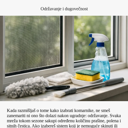
Održavanje i dugovečnost
Kada razmišljaš o tome kako izabrati komarnike, ne smeš
zanemariti ni ono što dolazi nakon ugradnje: održavanje. Svaka
mreža tokom sezone sakupi određenu količinu prašine, polena i
sitnih čestica. Ako izabereš sistem koji je nemoguće skinuti ili