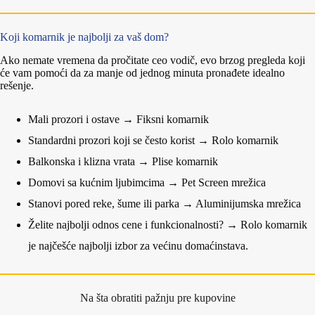
Koji komarnik je najbolji za vaš dom?
Ako nemate vremena da pročitate ceo vodič, evo brzog pregleda koji
će vam pomoći da za manje od jednog minuta pronađete idealno
rešenje.
Mali prozori i ostave → Fiksni komarnik
Standardni prozori koji se često korist → Rolo komarnik
Balkonska i klizna vrata → Plise komarnik
Domovi sa kućnim ljubimcima → Pet Screen mrežica
Stanovi pored reke, šume ili parka → Aluminijumska mrežica
Želite najbolji odnos cene i funkcionalnosti? → Rolo komarnik
je najčešće najbolji izbor za većinu domaćinstava.
Na šta obratiti pažnju pre kupovine