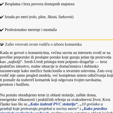
✔️ Besplatna i brza provera dostupnih majstora
✔️ Izrada po meri (rolo, plise, fiksni, šarkovni)
✔️ Profesionalno merenje i montaža
🧩 Zašto verovati ovom vodiču o izboru komarnika
Kada se govori o komarnicima, većina saveta na internetu svodi se na
površne preporuke ili prodajne poruke koje guraju jedan tip proizvoda
kao „najbolji“. Sredi‑Uredi pristupa temi potpuno drugačije — kroz
praktično iskustvo, realne situacije iz domaćinstava i dubinsko
razumevanje kako mrežice funkcionišu u stvarnim uslovima. Zato ovaj
vodič nije samo pregled modela, već kompletan sistem odlučivanja koji
ti pomaže da izabereš komarnik koji odgovara tvojim navikama,
prostoru i budžetu.
Na portalu obrađujemo teme iz oblasti stolarije, zaštite doma,
energetske efikasnosti i praktičnih rešenja za svakodnevni život. Kroz
članke kao što su
„Kako izabrati PVC stolariju“
,
„10 grešaka u
gradnji koje pretvaraju projekat u noćnu moru“
i
„Kako pravilno