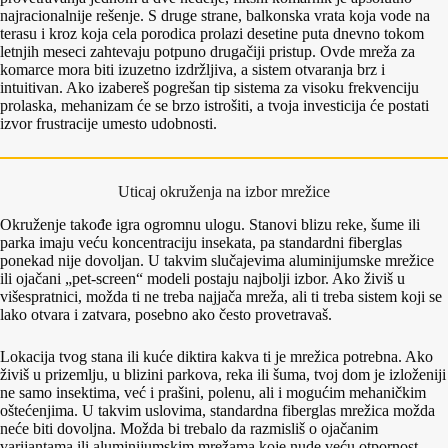
najracionalnije rešenje. S druge strane, balkonska vrata koja vode na
terasu i kroz koja cela porodica prolazi desetine puta dnevno tokom
letnjih meseci zahtevaju potpuno drugačiji pristup. Ovde mreža za
komarce mora biti izuzetno izdržljiva, a sistem otvaranja brz i
intuitivan. Ako izabereš pogrešan tip sistema za visoku frekvenciju
prolaska, mehanizam će se brzo istrošiti, a tvoja investicija će postati
izvor frustracije umesto udobnosti.
Uticaj okruženja na izbor mrežice
Okruženje takođe igra ogromnu ulogu. Stanovi blizu reke, šume ili
parka imaju veću koncentraciju insekata, pa standardni fiberglas
ponekad nije dovoljan. U takvim slučajevima aluminijumske mrežice
ili ojačani „pet-screen“ modeli postaju najbolji izbor. Ako živiš u
višespratnici, možda ti ne treba najjača mreža, ali ti treba sistem koji se
lako otvara i zatvara, posebno ako često provetravaš.
Lokacija tvog stana ili kuće diktira kakva ti je mrežica potrebna. Ako
živiš u prizemlju, u blizini parkova, reka ili šuma, tvoj dom je izloženiji
ne samo insektima, već i prašini, polenu, ali i mogućim mehaničkim
oštećenjima. U takvim uslovima, standardna fiberglas mrežica možda
neće biti dovoljna. Možda bi trebalo da razmisliš o ojačanim
varijantama ili aluminijumskim mrežama koje nude veću otpornost.