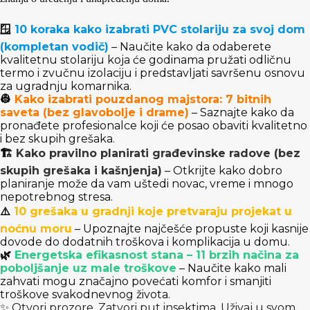
🪟
10 koraka kako izabrati PVC stolariju za svoj dom
(kompletan vodič)
– Naučite kako da odaberete
kvalitetnu stolariju koja će godinama pružati odličnu
termo i zvučnu izolaciju i predstavljati savršenu osnovu
za ugradnju komarnika.
👷
Kako izabrati pouzdanog majstora: 7 bitnih
saveta (bez glavobolje i drame)
– Saznajte kako da
pronađete profesionalce koji će posao obaviti kvalitetno
i bez skupih grešaka.
🏗
Kako pravilno planirati građevinske radove (bez
Fitness
skupih grešaka i kašnjenja)
– Otkrijte kako dobro
planiranje može da vam uštedi novac, vreme i mnogo
nepotrebnog stresa.
⚠️
10 grešaka u gradnji koje pretvaraju projekat u
noćnu moru
– Upoznajte najčešće propuste koji kasnije
dovode do dodatnih troškova i komplikacija u domu.
🌿
Energetska efikasnost stana – 11 brzih načina za
poboljšanje uz male troškove
– Naučite kako mali
zahvati mogu značajno povećati komfor i smanjiti
troškove svakodnevnog života.
✨ Otvori prozore. Zatvori put insektima. Uživaj u svom