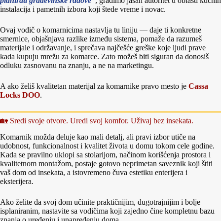
planirati građevinske radove“
, gradimo jasan autoritet u oblasti kućnih
instalacija i pametnih izbora koji štede vreme i novac.
Ovaj vodič o komarnicima nastavlja tu liniju — daje ti konkretne
smernice, objašnjava razlike između sistema, pomaže da razumeš
materijale i održavanje, i sprečava najčešće greške koje ljudi prave
kada kupuju mrežu za komarce. Zato možeš biti siguran da donosiš
odluku zasnovanu na znanju, a ne na marketingu.
A ako želiš kvalitetan materijal za komarnike pravo mesto je
Cassa
Locks DOO
.
🏡 Sredi svoje otvore. Uredi svoj komfor. Uživaj bez insekata.
Komarnik možda deluje kao mali detalj, ali pravi izbor utiče na
udobnost, funkcionalnost i kvalitet života u domu tokom cele godine.
Kada se pravilno uklopi sa stolarijom, načinom korišćenja prostora i
kvalitetnom montažom, postaje gotovo neprimetan saveznik koji štiti
vaš dom od insekata, a istovremeno čuva estetiku enterijera i
eksterijera.
Ako želite da svoj dom učinite praktičnijim, dugotrajnijim i bolje
isplaniranim, nastavite sa vodičima koji zajedno čine kompletnu bazu
znanja o uređenju i unapređenju doma.