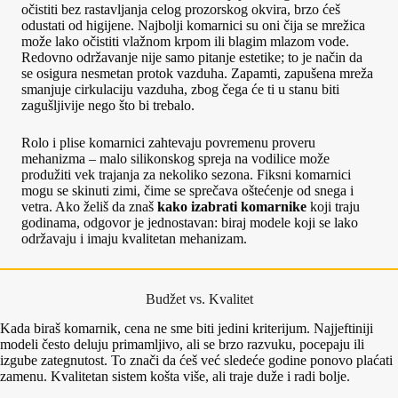
očistiti bez rastavljanja celog prozorskog okvira, brzo ćeš
odustati od higijene. Najbolji komarnici su oni čija se mrežica
može lako očistiti vlažnom krpom ili blagim mlazom vode.
Redovno održavanje nije samo pitanje estetike; to je način da
se osigura nesmetan protok vazduha. Zapamti, zapušena mreža
smanjuje cirkulaciju vazduha, zbog čega će ti u stanu biti
zagušljivije nego što bi trebalo.
Rolo i plise komarnici zahtevaju povremenu proveru
mehanizma – malo silikonskog spreja na vodilice može
produžiti vek trajanja za nekoliko sezona. Fiksni komarnici
mogu se skinuti zimi, čime se sprečava oštećenje od snega i
vetra. Ako želiš da znaš
kako izabrati komarnike
koji traju
godinama, odgovor je jednostavan: biraj modele koji se lako
održavaju i imaju kvalitetan mehanizam.
Budžet vs. Kvalitet
Kada biraš komarnik, cena ne sme biti jedini kriterijum. Najjeftiniji
modeli često deluju primamljivo, ali se brzo razvuku, pocepaju ili
izgube zategnutost. To znači da ćeš već sledeće godine ponovo plaćati
zamenu. Kvalitetan sistem košta više, ali traje duže i radi bolje.