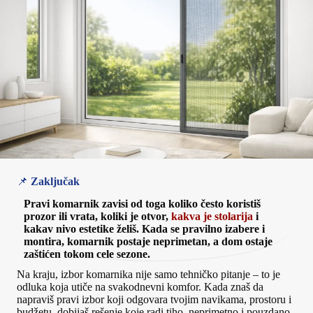
📌
Zaključak
Pravi komarnik zavisi od toga koliko često koristiš
prozor ili vrata, koliki je otvor,
kakva je stolarija
i
kakav nivo estetike želiš. Kada se pravilno izabere i
montira, komarnik postaje neprimetan, a dom ostaje
zaštićen tokom cele sezone.
Na kraju, izbor komarnika nije samo tehničko pitanje – to je
odluka koja utiče na svakodnevni komfor. Kada znaš da
napraviš pravi izbor koji odgovara tvojim navikama, prostoru i
budžetu, dobijaš rešenje koje radi tiho, neprimetno i pouzdano.