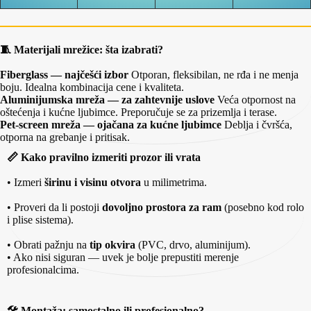
🧵 Materijali mrežice: šta izabrati?
Fiberglass — najčešći izbor
Otporan, fleksibilan, ne rđa i ne menja
boju. Idealna kombinacija cene i kvaliteta.
Aluminijumska mreža — za zahtevnije uslove
Veća otpornost na
oštećenja i kućne ljubimce. Preporučuje se za prizemlja i terase.
Pet‑screen mreža — ojačana za kućne ljubimce
Deblja i čvršća,
otporna na grebanje i pritisak.
📏 Kako pravilno izmeriti prozor ili vrata
• Izmeri
širinu i visinu otvora
u milimetrima.
• Proveri da li postoji
dovoljno prostora za ram
(posebno kod rolo
i plise sistema).
• Obrati pažnju na
tip okvira
(PVC, drvo, aluminijum).
• Ako nisi siguran — uvek je bolje prepustiti merenje
profesionalcima.
🛠️ Montaža: samostalno ili profesionalno?