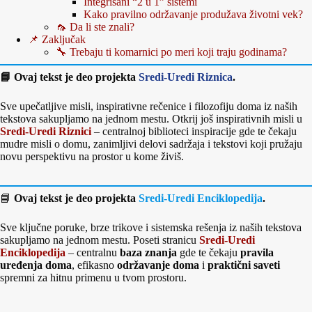
Integrisani “2 u 1” sistemi
Kako pravilno održavanje produžava životni vek?
🦟 Da li ste znali?
📌 Zaključak
🔧 Trebaju ti komarnici po meri koji traju godinama?
📘 Ovaj tekst je deo projekta
Sredi-Uredi Riznica
.
Sve upečatljive misli, inspirativne rečenice i filozofiju doma iz naših
tekstova sakupljamo na jednom mestu. Otkrij još inspirativnih misli u
Sredi-Uredi Riznici
– centralnoj biblioteci inspiracije gde te čekaju
mudre misli o domu, zanimljivi delovi sadržaja i tekstovi koji pružaju
novu perspektivu na prostor u kome živiš.
📘
Ovaj tekst je deo projekta
Sredi-Uredi Enciklopedija
.
Sve ključne poruke, brze trikove i sistemska rešenja iz naših tekstova
sakupljamo na jednom mestu. Poseti stranicu
Sredi-Uredi
Enciklopedija
– centralnu
baza znanja
gde te čekaju
pravila
uređenja doma
, efikasno
održavanje doma
i
praktični saveti
spremni za hitnu primenu u tvom prostoru.