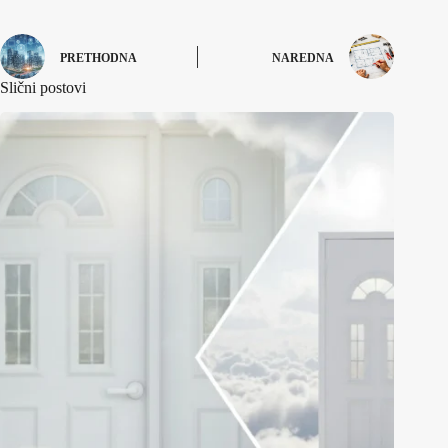
PRETHODNA
NAREDNA
Slični postovi