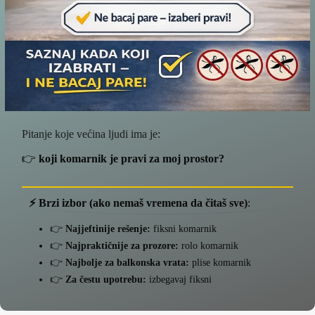
Pitanje koje većina ljudi ima je:
👉
koji komarnik je pravi za moj prostor?
⚡ Brzi izbor (ako nemaš vremena da čitaš sve)
:
👉
Najjeftinije rešenje:
fiksni komarnik
👉
Najpraktičnije za prozore:
rolo komarnik
👉
Najbolje za balkonska vrata:
plise komarnik
👉
Za čestu upotrebu:
izbegavaj fiksni