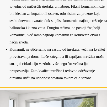
to jedna od najčešćih grešaka pri izboru. Fiksni komarnik može
biti idealan za kupatilo ili ostavu, rolo sistem za prozore koje
svakodnevno otvarate, dok su plise komarnici najbolje rešenje za
balkonska i klizna vrata. Drugim rečima, ne postoji “najbolji
komarnik”, već samo najbolji komarnik za konkretan otvor i
način života.
Komarnik ne utiče samo na zaštitu od insekata, već i na kvalitet
provetravanja doma. Loše zategnuta ili zaprljana mrežica može
smanjiti cirkulaciju vazduha više nego što većina ljudi
pretpostavlja. Zato kvalitet mrežice i redovno održavanje
direktno utiču na udobnost prostora tokom cele sezone.