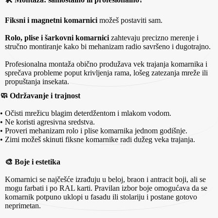
Fiksni i magnetni komarnici
možeš postaviti sam.
Rolo, plise i šarkovni komarnici
zahtevaju precizno merenje i
stručno montiranje kako bi mehanizam radio savršeno i dugotrajno.
Profesionalna montaža obično produžava vek trajanja komarnika i
sprečava probleme poput krivljenja rama, lošeg zatezanja mreže ili
propuštanja insekata.
🧼 Održavanje i trajnost
• Očisti mrežicu blagim deterdžentom i mlakom vodom.
• Ne koristi agresivna sredstva.
• Proveri mehanizam rolo i plise komarnika jednom godišnje.
• Zimi možeš skinuti fiksne komarnike radi dužeg veka trajanja.
🎨 Boje i estetika
Komarnici se najčešće izrađuju u beloj, braon i antracit boji, ali se
mogu farbati i po RAL karti. Pravilan izbor boje omogućava da se
komarnik potpuno uklopi u fasadu ili stolariju i postane gotovo
neprimetan.