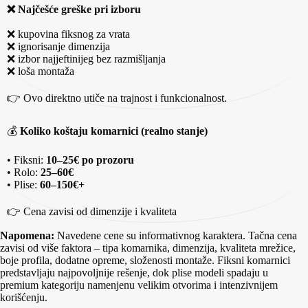
❌ Najčešće greške pri izboru
❌ kupovina fiksnog za vrata
❌ ignorisanje dimenzija
❌ izbor najjeftinijeg bez razmišljanja
❌ loša montaža
👉 Ovo direktno utiče na trajnost i funkcionalnost.
💰
Koliko koštaju komarnici (realno stanje)
• Fiksni:
10–25€ po prozoru
• Rolo:
25–60€
• Plise:
60–150€+
👉 Cena zavisi od dimenzije i kvaliteta
Napomena:
Navedene cene su informativnog karaktera. Tačna cena
zavisi od više faktora – tipa komarnika, dimenzija, kvaliteta mrežice,
boje profila, dodatne opreme, složenosti montaže. Fiksni komarnici
predstavljaju najpovoljnije rešenje, dok plise modeli spadaju u
premium kategoriju namenjenu velikim otvorima i intenzivnijem
korišćenju.