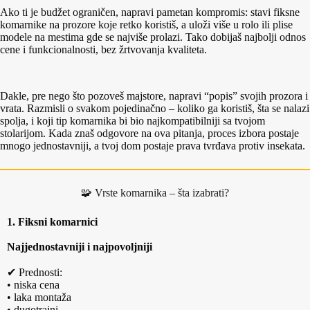
Ako ti je budžet ograničen, napravi pametan kompromis: stavi fiksne
komarnike na prozore koje retko koristiš, a uloži više u rolo ili plise
modele na mestima gde se najviše prolazi. Tako dobijaš najbolji odnos
cene i funkcionalnosti, bez žrtvovanja kvaliteta.
Dakle, pre nego što pozoveš majstore, napravi “popis” svojih prozora i
vrata. Razmisli o svakom pojedinačno – koliko ga koristiš, šta se nalazi
spolja, i koji tip komarnika bi bio najkompatibilniji sa tvojom
stolarijom. Kada znaš odgovore na ova pitanja, proces izbora postaje
mnogo jednostavniji, a tvoj dom postaje prava tvrđava protiv insekata.
🧩 Vrste komarnika – šta izabrati?
1. Fiksni komarnici
Najjednostavniji i najpovoljniji
✔ Prednosti:
• niska cena
• laka montaža
• dugotrajni