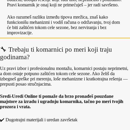
Pravi komarnik je onaj koji ne primećuješ – jer radi savršeno.
Ako razumeš razliku između tipova mrežica, znaš kako
funkcionišu mehanizmi i vodiš računa o održavanju, tvoj dom
će biti zaštićen tokom cele sezone, bez nerviranja i bez
improvizacije.
🔧 Trebaju ti komarnici po meri koji traju
godinama?
Uz pravi izbor i profesionalnu montažu, komarnici postaju neprimetni,
a dom ostaje potpuno zaštićen tokom cele sezone. Ako želiš da
izbegneš greške pri merenju, loše mehanizme i kratkotrajna rešenja —
prepusti posao stručnjacima.
Sredi‑Uredi Online ti pomaže da brzo pronađeš pouzdane
majstore za izradu i ugradnju komarnika, tačno po meri tvojih
prozora i vrata.
✔️ Dugotrajni materijali i uredan završetak