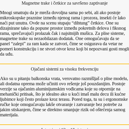
Magnetne trake i četkice za savršeno zaptivanje
Mnogi smatraju da je mreža dovoljna sama po sebi, ali ako postoje
mikroskopske praznine između njenog rama i prozora, insekti će lako
naći put unutra. Ovde na scenu stupaju “dihtung” četkice. One su
dizajnirane tako da popune prostor između pokretnih delova i fiksnog
rama, sprečavajući prolazak čak i najsitnijih mušica. Za plise sisteme,
magnetne trake su nezaobilazan dodatak. One omogućavaju da se
panel “zalepi” za ram kada se zatvori, čime se osigurava da vetar ne
pomeri konstrukciju i ne stvori otvor kroz koji bi nepozvani gosti mogli
da uđu.
Ojačani sistemi za visoku frekvenciju
Ako su u pitanju balkonska vrata, verovatno razmišljaš o plise modelu,
ali dodatna oprema može učiniti ovo rešenje još pouzdanijim. Postoje
verzije sa ojačanim aluminijumskim vođicama koje su otpornije na
mehanički pritisak, što je idealno ako u kući imaš malu decu ili kućne
ljubimce koji često prolaze kroz terasu. Pored toga, tu su i ergonomske
ručke koje omogućavaju lakše otvaranje i zatvaranje bez potrebe za
jakim stiskanjem, čime se direktno smanjuje rizik od oštećenja samog
materijala.