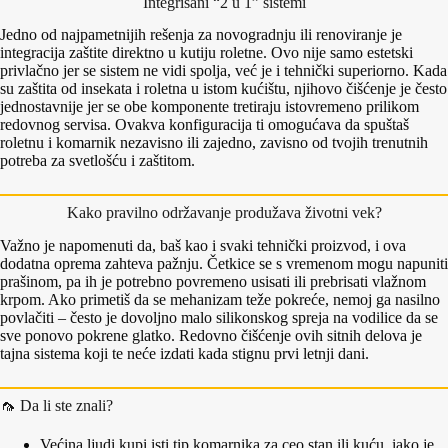
Integrisani “2 u 1” sistemi
Jedno od najpametnijih rešenja za novogradnju ili renoviranje je
integracija zaštite direktno u kutiju roletne. Ovo nije samo estetski
privlačno jer se sistem ne vidi spolja, već je i tehnički superiorno. Kada
su zaštita od insekata i roletna u istom kućištu, njihovo čišćenje je često
jednostavnije jer se obe komponente tretiraju istovremeno prilikom
redovnog servisa. Ovakva konfiguracija ti omogućava da spuštaš
roletnu i komarnik nezavisno ili zajedno, zavisno od tvojih trenutnih
potreba za svetlošću i zaštitom
.
Kako pravilno održavanje produžava životni vek?
Važno je napomenuti da, baš kao i svaki tehnički proizvod, i ova
dodatna oprema zahteva pažnju. Četkice se s vremenom mogu napuniti
prašinom, pa ih je potrebno povremeno usisati ili prebrisati vlažnom
krpom. Ako primetiš da se mehanizam teže pokreće, nemoj ga nasilno
povlačiti – često je dovoljno malo silikonskog spreja na vodilice da se
sve ponovo pokrene glatko. Redovno čišćenje ovih sitnih delova je
tajna sistema koji te neće izdati kada stignu prvi letnji dani
.
🦟 Da li ste znali?
Većina ljudi kupi isti tip komarnika za ceo stan ili kuću, iako je