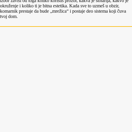
izbor zavisi od toga koliko koristiš prozor, kakva je stolarija, kakvo je
okruženje i koliko ti je bitna estetika. Kada sve to uzmeš u obzir,
komarnik prestaje da bude „mrežica“ i postaje deo sistema koji čuva
tvoj dom.